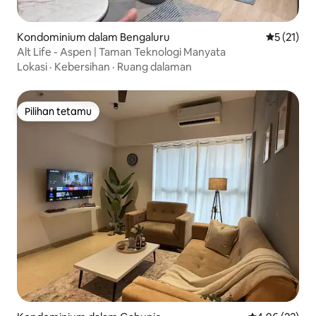
Kondominium dalam Bengaluru
Penarafan 
5 (21)
Alt Life - Aspen | Taman Teknologi Manyata
Lokasi
·
Kebersihan
·
Ruang dalaman
Pilihan tetamu
Pilihan tetamu