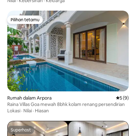
Nilai
·
Kebersihan
·
Keluarga
Pilihan tetamu
Pilihan tetamu
Rumah dalam Arpora
Penarafan
5 (9)
Raina Villas Goa mewah 8bhk kolam renang persendirian
Lokasi
·
Nilai
·
Hiasan
Superhost
Superhost