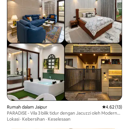
Rumah dalam Jaipur
Penarafan pur
4.62 (13)
PARADiSE - Vila 3 bilik tidur dengan Jacuzzi oleh Modern
Haven
Lokasi
·
Kebersihan
·
Keselesaan