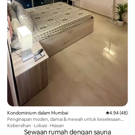
Kondominium dalam Mumbai
Penarafan pur
4.94 (48)
Penginapan moden, damai & mewah untuk keselesaan
anda
Kebersihan
·
Lokasi
·
Hiasan
Sewaan rumah dengan sauna