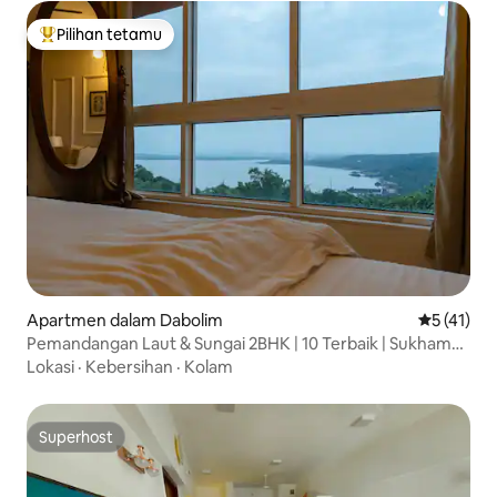
Pilihan tetamu
Pilihan utama tetamu
Apartmen dalam Dabolim
Penarafan 
5 (41)
Pemandangan Laut & Sungai 2BHK | 10 Terbaik | Sukham
Stays
Lokasi
·
Kebersihan
·
Kolam
Superhost
Superhost