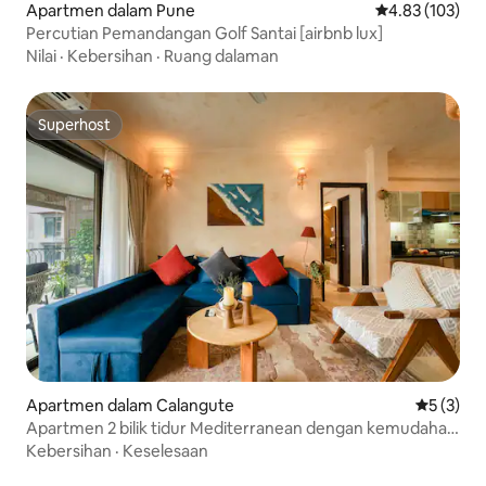
Apartmen dalam Pune
Penarafan pura
4.83 (103)
Percutian Pemandangan Golf Santai [airbnb lux]
Nilai
·
Kebersihan
·
Ruang dalaman
Superhost
Superhost
Apartmen dalam Calangute
Penarafan
5 (3)
Apartmen 2 bilik tidur Mediterranean dengan kemudahan
resort
Kebersihan
·
Keselesaan