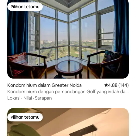
Pilihan tetamu
Pilihan tetamu
Kondominium dalam Greater Noida
Penarafan pura
4.88 (144)
Kondominium dengan pemandangan Golf yang indah dan
berhampiran Expo Mart!
Lokasi
·
Nilai
·
Sarapan
Pilihan tetamu
Pilihan tetamu