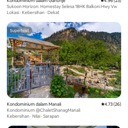
Kondominium dalam Gahunje
Penarafan pur
4.96 (23)
Sukoon Horizon: Homestay Selesa 1BHK Balkoni Hwy Vw
Lokasi
·
Kebersihan
·
Dekat
Superhost
Superhost
Kondominium dalam Manali
Penarafan pur
4.73 (26)
Kondominium @ChaletShanagManali
Kebersihan
·
Nilai
·
Sarapan