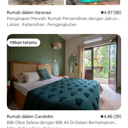
Rumah dalam Varanasi
Penarafan pur
4.97 (58)
Penginapan Mewah: Rumah Persendirian dengan Jakuzi &
Kolam Renang
Lokasi
·
Kebersihan
·
Pengangkutan
Pilihan tetamu
Pilihan tetamu
Rumah dalam Candolim
Penarafan pur
4.86 (29)
Bilik Olive Selesa dengan Bilik Air Di Dalam Berhampiran
Pantai Candolim