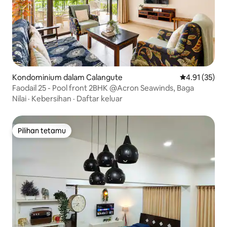
Kondominium dalam Calangute
Penarafan pur
4.91 (35)
Faodail 25 - Pool front 2BHK @Acron Seawinds, Baga
Nilai
·
Kebersihan
·
Daftar keluar
Pilihan tetamu
Pilihan tetamu