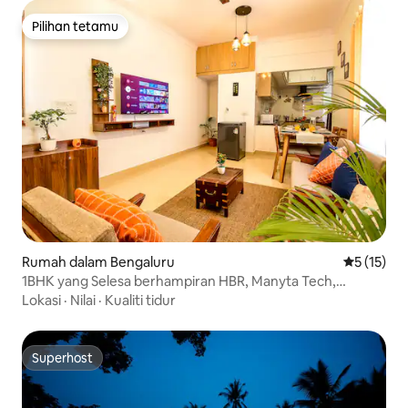
Pilihan tetamu
Pilihan tetamu
Rumah dalam Bengaluru
Penarafan 
5 (15)
1BHK yang Selesa berhampiran HBR, Manyta Tech,
Hennur Cross
Lokasi
·
Nilai
·
Kualiti tidur
Superhost
Superhost