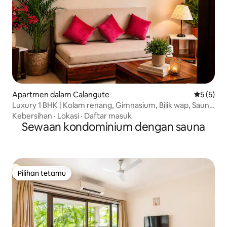
Apartmen dalam Calangute
Penarafan
5 (5)
Luxury 1 BHK | Kolam renang, Gimnasium, Bilik wap, Sauna
& Jacuzzi i
Kebersihan
·
Lokasi
·
Daftar masuk
Sewaan kondominium dengan sauna
Pilihan tetamu
Pilihan tetamu