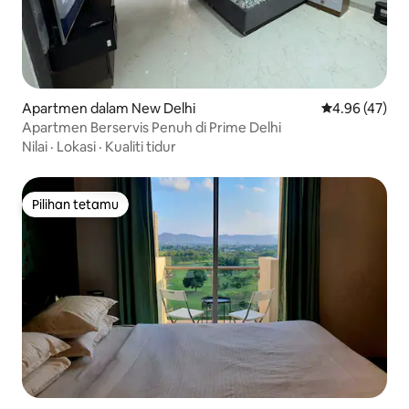
Apartmen dalam New Delhi
Penarafan pur
4.96 (47)
Apartmen Berservis Penuh di Prime Delhi
Nilai
·
Lokasi
·
Kualiti tidur
Pilihan tetamu
Pilihan tetamu