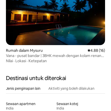
Rumah dalam Mysuru
Penarafan pur
4.88 (16)
Vana - pusat bandar | 3BHK mewah dengan kolam renang,
sauna & patio
Nilai
·
Lokasi
·
Ketepatan
Destinasi untuk diterokai
Jenis penginapan lain
Aktiviti yang boleh dilakukan
Sewaan apartmen
Sewaan kotej
India
India