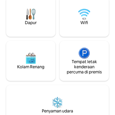
sepenuhnya, RO, Ketuhar gelombang
balkoni selesa yan
mikro dll dan mesin basuh Ruang tamu
tempat duduk, tu
berhawa dingin dengan TV Pintar. Akses
yang subur & lam
kolam renang penuh utama, bilik mandi
menikmati masa i
sauna, gimnasium, skuasy, meja pool dan
mutlak. Setiap per
Dapur
Wifi
sebagainya. Kolam renang infiniti adalah
teliti untuk meni
terhad.
anda!
Tempat letak
Kolam Renang
kenderaan
percuma di premis
Penyaman udara