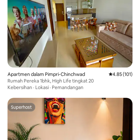
Apartmen dalam Pimpri-Chinchwad
Penarafan pura
4.85 (101)
Rumah Pereka 1bhk, High Life tingkat 20
Kebersihan
·
Lokasi
·
Pemandangan
Superhost
Superhost