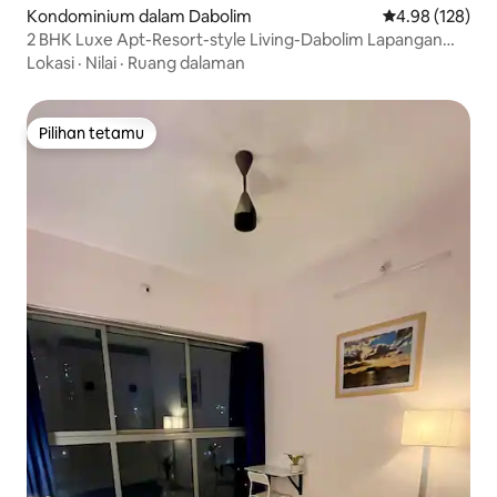
Kondominium dalam Dabolim
Penarafan pura
4.98 (128)
2 BHK Luxe Apt-Resort-style Living-Dabolim Lapangan
Terbang
Lokasi
·
Nilai
·
Ruang dalaman
Pilihan tetamu
Pilihan tetamu