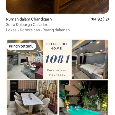
Rumah dalam Chandigarh
Penarafan pur
4.92 (12)
Suite Keluarga Casadura
Lokasi
·
Kebersihan
·
Ruang dalaman
Pilihan tetamu
Pilihan tetamu