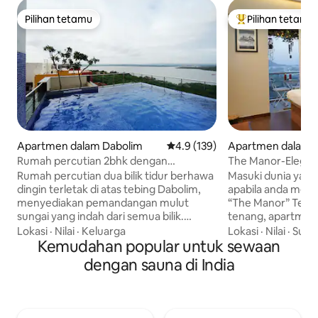
Pilihan tetamu
Pilihan tetamu
Pilihan tetamu
Pilihan utama te
Apartmen dalam Dabolim
Penarafan purata 4.9 daripada 
4.9 (139)
Apartmen dalam 
Rumah percutian 2bhk dengan
The Manor-Elegant 
pemandangan laut berhampiran
View
Rumah percutian dua bilik tidur berhawa
Masuki dunia yan
lapangan terbang Dabolim Goa
dingin terletak di atas tebing Dabolim,
apabila anda mem
menyediakan pemandangan mulut
“The Manor” Terle
sungai yang indah dari semua bilik.
tenang, apartmen 
Permata tersembunyi ini mempunyai
menawan menawa
Lokasi
·
Nilai
·
Keluarga
Lokasi
·
Nilai
·
Sung
balkoni yang luas untuk menikmati
Kemudahan popular untuk sewaan
sempurna kesele
matahari terbit - atau matahari
pesona desa, mem
dengan sauna di India
terbenam :) 5 minit ke lapangan terbang!
yang jauh dari ru
Panjim atau South Goa 30 minit dengan
anda. Kami menje
kereta Berperabot lengkap dan
mengalami kemew
mempunyai dapur yang berfungsi
dengan semua k