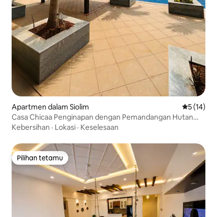
Apartmen dalam Siolim
Penarafan 
5 (14)
Casa Chicaa Penginapan dengan Pemandangan Hutan
Monsun, Kolam Renang & Sauna
Kebersihan
·
Lokasi
·
Keselesaan
Pilihan tetamu
Pilihan tetamu