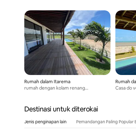
Rumah dalam Itarema
Rumah da
rumah dengan kolam renang
Casa do 
persendirian di Venti Village -
Pulau Guaj
Destinasi untuk diterokai
Jenis penginapan lain
Pemandangan Paling Popular 