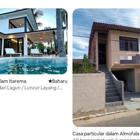
lam Itarema
Tempat penginapan baharu
Baharu
daripada 5, 20 ulasan
dari Lagun / Luncur Layang /
Casa particular dalam Almofala