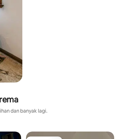
arema
ihan dan banyak lagi.
Vila dalam