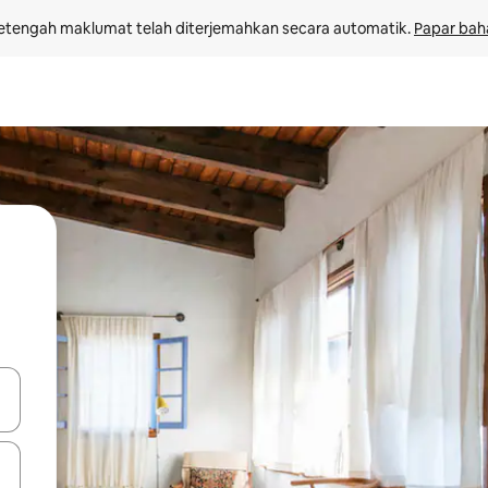
etengah maklumat telah diterjemahkan secara automatik. 
Papar bah
 anak panah atas dan bawah atau teroka dengan sentuhan atau gerak l