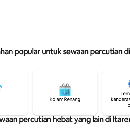
yang serba lengkap, ruang tam
g tidak dapat dilupakan!
luas, dan Wi-Fi berkelajuan tingg
g dengan kami :)
memastikan keselesaan dan ma
yang banyak.
an popular untuk sewaan percutian di
Temp
Kolam Renang
kenderaa
p
waan percutian hebat yang lain di Itar