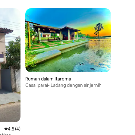
Rumah dalam Itarema
Casa Iparaí- Ladang dengan air jernih
Penarafan purata 4.5 daripada 5, 4 ulasan
4.5 (4)