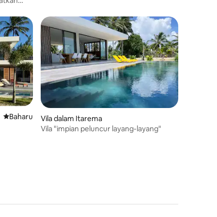
atkan
k
Tempat penginapan baharu
Baharu
Vila dalam Itarema
Vila "impian peluncur layang-layang"