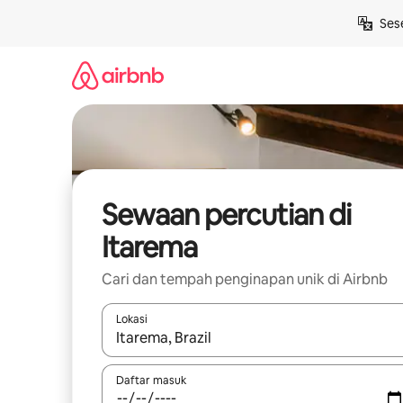
Langkau
Ses
ke
kandungan
Sewaan percutian di
Itarema
Cari dan tempah penginapan unik di Airbnb
Lokasi
Apabila hasil tersedia, navigasi dengan kekunci
Daftar masuk