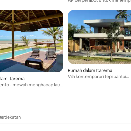
AP berperabot untuk menemp
keluarga anda dengan lebih bai
Rumah dalam Itarema
Vila kontemporari tepi pantai
lam Itarema
berhampiran Jéri
vento - mewah menghadap laut
iru!
Berdekatan