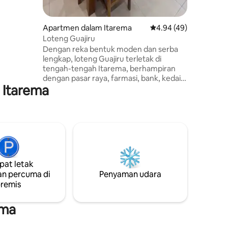
u yang
i,
sa lapang
Apartmen dalam Itarema
Penarafan purata 4.94
4.94 (49)
Loteng Guajiru
Dengan reka bentuk moden dan serba
lengkap, loteng Guajiru terletak di
tengah-tengah Itarema, berhampiran
dengan pasar raya, farmasi, bank, kedai,
 Itarema
bar, restoran dan 5 minit dari pantai Ilha
do Guajiru. Sesuai untuk keluarga, rakan-
rakan, pasangan atau pengembara solo.
Kami mempunyai dapur yang lengkap,
lengkap dan terdapat pendingin hawa di
dalam bilik tidur! Loteng ini adalah untuk
penggunaan tetamu yang terhad, jangan
berkeras. Kami ada garaj untuk
at letak
digunakan pada waktu malam, yang ini
n percuma di
Penyaman udara
memegang kereta . Haiwan peliharaan:
remis
Atas permintaan sahaja
ema