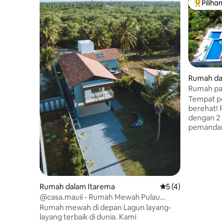
Piliha
Pilihan
Rumah da
Rumah pa
Tempat pe
berehat!
dengan 2 
pemandang
dingin, d
1 dapur l
kaunter d
dewasa d
halaman 
banyak t
Rumah dalam Itarema
Penarafan purata 5
5 (4)
langkah da
@casa.mauii - Rumah Mewah Pulau
laut yang
Guajiru
Rumah mewah di depan Lagun layang-
semasa air
layang terbaik di dunia. Kami
Itarema. 