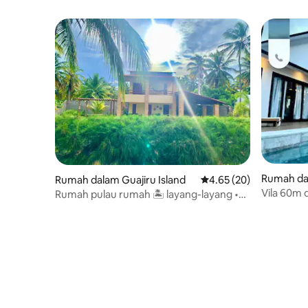
Rumah da
Rumah dalam Guajiru Island
Penarafan purata 4.65 
4.65 (20)
Vila 60m 
Rumah pulau rumah 🏝 layang-layang •
Wingfoil
Pulau Guajirú