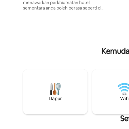
menawarkan perkhidmatan hotel
detik yan
sementara anda boleh berasa seperti di
Berbincan
rumah. Terdapat sekolah luncur layang-
layang betul-betul di hadapan rumah di
mana peralatan luncur layang-layang
boleh disewa, kelas luncur layang-layang
atau jika anda hanya memerlukan
bantuan dan sokongan untuk
mengembang dan mengemas peralatan
Kemudah
anda. Jika anda ingin berasa seperti di
rumah dengan kemudahan
perkhidmatan hotel, lokasi yang hebat ini
adalah tempat anda. Satu-satunya
rumah di Pulau Guajiru dengan sekolah
luncur layang-layang betul-betul di pintu.
Dapur
Wifi
Se