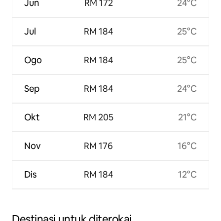
Jun
RM 172
24°C
Jul
RM 184
25°C
Ogo
RM 184
25°C
Sep
RM 184
24°C
Okt
RM 205
21°C
Nov
RM 176
16°C
Dis
RM 184
12°C
Destinasi untuk diterokai