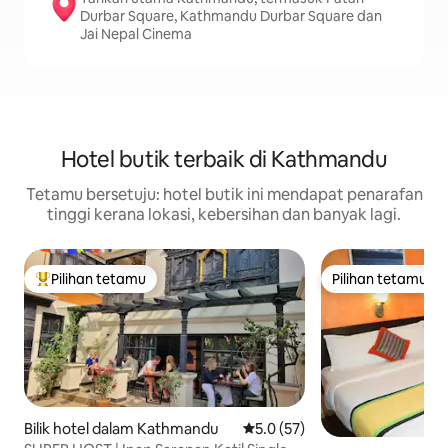
Durbar Square, Kathmandu Durbar Square dan
Jai Nepal Cinema
Hotel butik terbaik di Kathmandu
Tetamu bersetuju: hotel butik ini mendapat penarafan
tinggi kerana lokasi, kebersihan dan banyak lagi.
Pilihan tetamu
Pilihan tetamu
Pilihan utama tetamu
Pilihan tetamu
Bilik hotel dalam Kathmandu
Penarafan purata 5.0 daripada
5.0 (57)