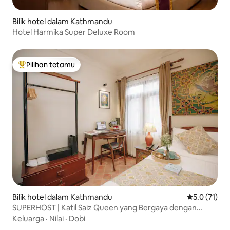
Bilik hotel dalam Kathmandu
Hotel Harmika Super Deluxe Room
Pilihan tetamu
Pilihan utama tetamu
Bilik hotel dalam Kathmandu
Penarafan pu
5.0 (71)
SUPERHOST | Katil Saiz Queen yang Bergaya dengan
Sarapan!
Keluarga
·
Nilai
·
Dobi