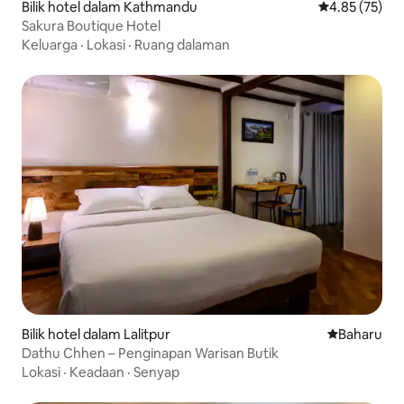
Bilik hotel dalam Kathmandu
Penarafan pur
4.85 (75)
Sakura Boutique Hotel
Keluarga
·
Lokasi
·
Ruang dalaman
Bilik hotel dalam Lalitpur
Tempat pen
Baharu
Dathu Chhen – Penginapan Warisan Butik
Lokasi
·
Keadaan
·
Senyap