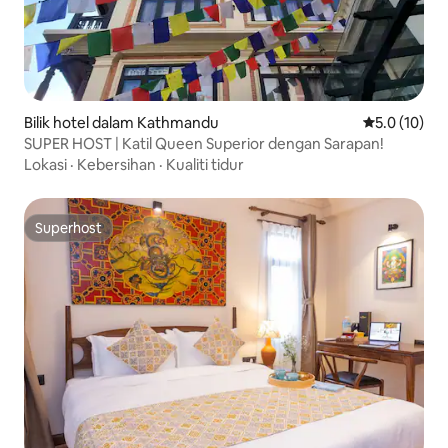
Bilik hotel dalam Kathmandu
Penarafan pu
5.0 (10)
SUPER HOST | Katil Queen Superior dengan Sarapan!
Lokasi
·
Kebersihan
·
Kualiti tidur
Superhost
Superhost