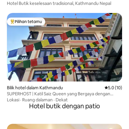
Hotel Butik keselesaan tradisional, Kathmandu Nepal
Pilihan tetamu
Pilihan utama tetamu
Bilik hotel dalam Kathmandu
Penarafan pu
5.0 (10)
SUPERHOST | Katil Saiz Queen yang Bergaya dengan
Sarapan!
Lokasi
·
Ruang dalaman
·
Dekat
Hotel butik dengan patio