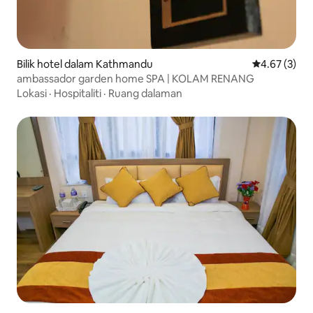
Bilik hotel dalam Kathmandu
Penarafan pu
4.67 (3)
ambassador garden home SPA | KOLAM RENANG
Lokasi
·
Hospitaliti
·
Ruang dalaman