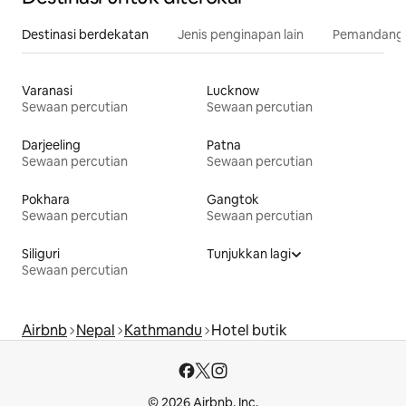
Destinasi berdekatan
Jenis penginapan lain
Pemandangan
Varanasi
Lucknow
Sewaan percutian
Sewaan percutian
Darjeeling
Patna
Sewaan percutian
Sewaan percutian
Pokhara
Gangtok
Sewaan percutian
Sewaan percutian
Siliguri
Tunjukkan lagi
Sewaan percutian
Airbnb
Nepal
Kathmandu
Hotel butik
© 2026 Airbnb, Inc.