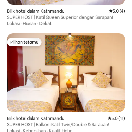
Bilik hotel dalam Kathmandu
Penarafan p
5.0 (4)
SUPER HOST | Katil Queen Superior dengan Sarapan!
Lokasi
·
Hiasan
·
Dekat
Pilihan tetamu
Pilihan tetamu
Bilik hotel dalam Kathmandu
Penarafan pu
5.0 (11)
SUPER HOST | Balkoni Katil Twin/Double & Sarapan!
Lokasi
·
Kebersihan
·
Kualiti tidur