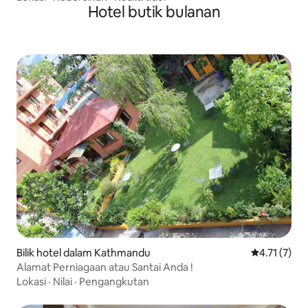
Hotel butik bulanan
Bilik hotel dalam Kathmandu
Penarafan pu
4.71 (7)
Alamat Perniagaan atau Santai Anda !
Lokasi
·
Nilai
·
Pengangkutan