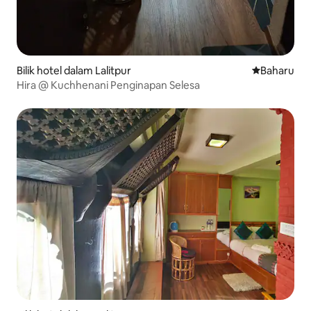
Bilik hotel dalam Lalitpur
Tempat pen
Baharu
Hira @ Kuchhenani Penginapan Selesa