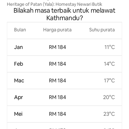
Heritage of Patan (Yala): Homestay Newari Butik
Bilakah masa terbaik untuk melawat
Kathmandu?
Bulan
Harga purata
Suhu purata
Jan
RM 184
11°C
Feb
RM 184
14°C
Mac
RM 184
17°C
Apr
RM 184
20°C
Mei
RM 184
23°C