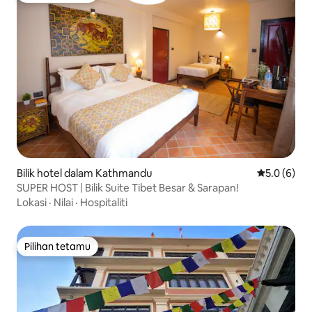
Bilik hotel dalam Kathmandu
Penarafan p
5.0 (6)
SUPER HOST | Bilik Suite Tibet Besar & Sarapan!
Lokasi
·
Nilai
·
Hospitaliti
Pilihan tetamu
Pilihan tetamu