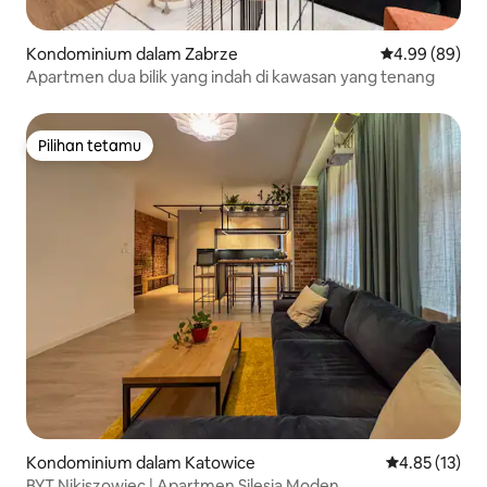
Kondominium dalam Zabrze
Penarafan pura
4.99 (89)
Apartmen dua bilik yang indah di kawasan yang tenang
Pilihan tetamu
Pilihan tetamu
Kondominium dalam Katowice
Penarafan pur
4.85 (13)
BYT Nikiszowiec | Apartmen Silesia Moden