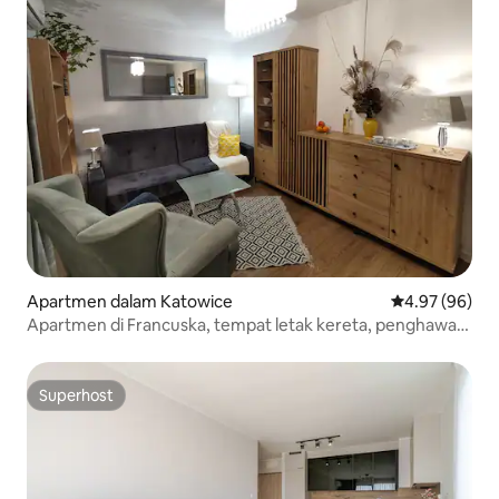
Apartmen dalam Katowice
Penarafan pur
4.97 (96)
Apartmen di Francuska, tempat letak kereta, penghawa
dingin
Superhost
Superhost