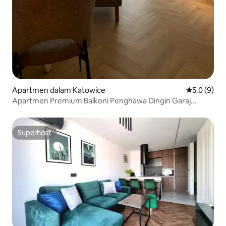
Apartmen dalam Katowice
Penarafan p
5.0 (9)
Apartmen Premium Balkoni Penghawa Dingin Garaj
Katowice
Superhost
Superhost