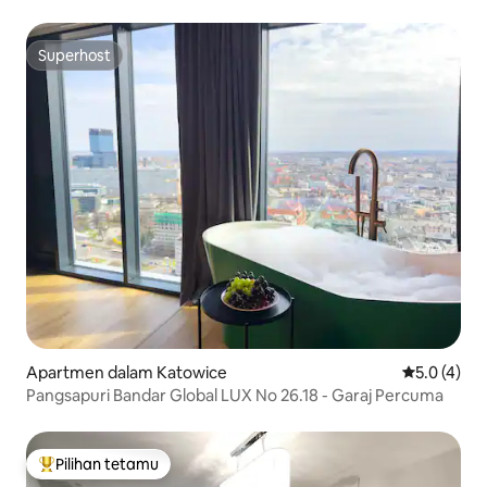
Superhost
Superhost
Apartmen dalam Katowice
Penarafan p
5.0 (4)
Pangsapuri Bandar Global LUX No 26.18 - Garaj Percuma
Pilihan tetamu
Pilihan utama tetamu