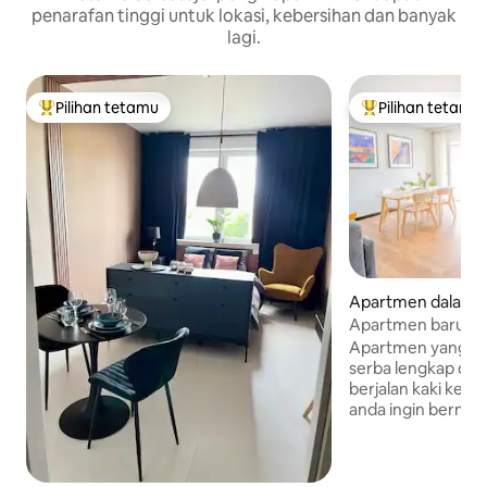
penarafan tinggi untuk lokasi, kebersihan dan banyak
lagi.
Pilihan tetamu
Pilihan tetamu
Pilihan utama tetamu
Pilihan utama te
Apartmen dalam 
Apartmen baru & s
Apartmen yang sel
serba lengkap oleh 
berjalan kaki ke St
anda ingin berma
dengan bandar tet
bandar, itulah tem
Pemandangan yan