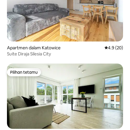
Apartmen dalam Katowice
Penarafan pu
4.9 (20)
Suite Diraja Silesia City
Pilihan tetamu
Pilihan tetamu