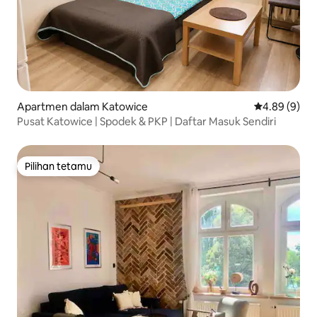
Apartmen dalam Katowice
Penarafan pu
4.89 (9)
Pusat Katowice | Spodek & PKP | Daftar Masuk Sendiri
Pilihan tetamu
Pilihan tetamu