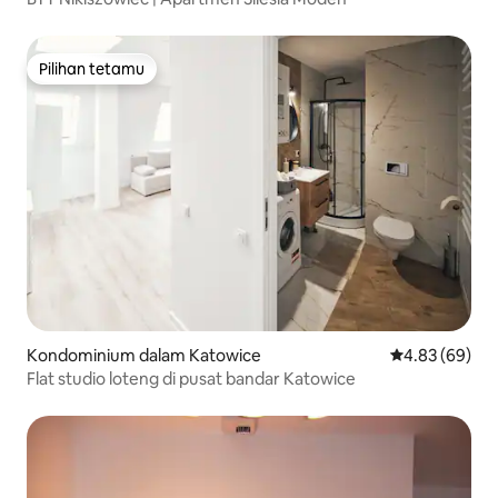
Pilihan tetamu
Pilihan tetamu
Kondominium dalam Katowice
Penarafan pur
4.83 (69)
Flat studio loteng di pusat bandar Katowice