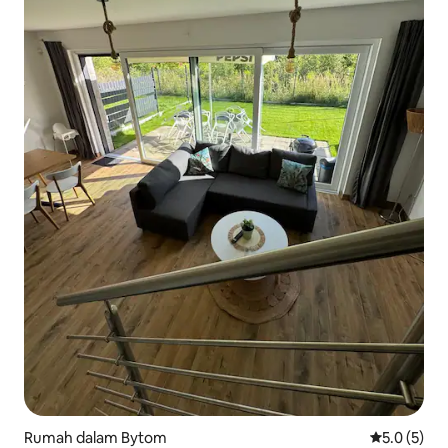
Rumah dalam Bytom
Penarafan p
5.0 (5)