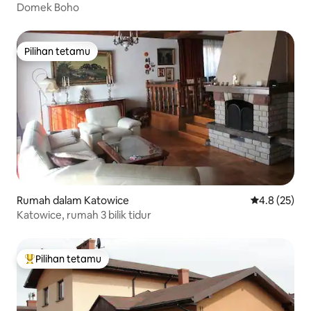
Domek Boho
Pilihan tetamu
Pilihan tetamu
Rumah dalam Katowice
Penarafan pu
4.8 (25)
Katowice, rumah 3 bilik tidur
Pilihan tetamu
Pilihan utama tetamu