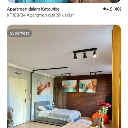
Apartmen dalam Katowice
Penarafan pu
4.9 (40)
KT103/84 Apartmen dua bilik tidur
Superhost
Superhost