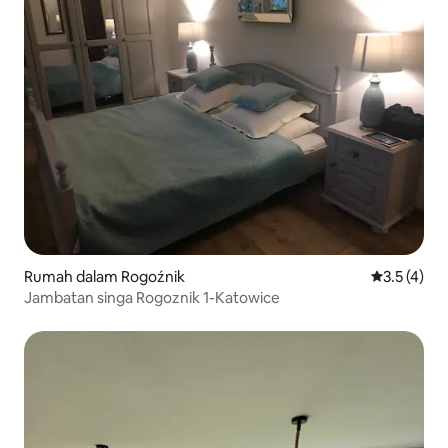
Rumah dalam Rogoźnik
Penarafan p
3.5 (4)
Jambatan singa Rogoznik 1-Katowice