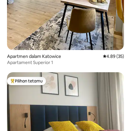
Apartmen dalam Katowice
Penarafan pur
4.89 (35)
Apartament Superior 1
Pilihan tetamu
Pilihan utama tetamu