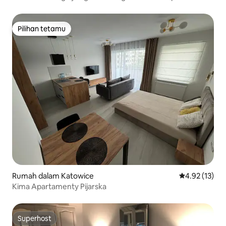
Pilihan tetamu
Pilihan tetamu
Rumah dalam Katowice
Penarafan pur
4.92 (13)
Kima Apartamenty Pijarska
Superhost
Superhost