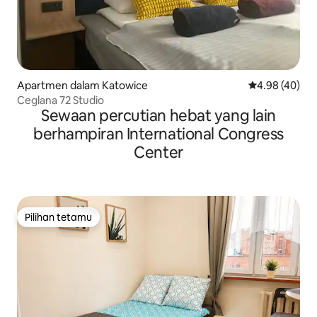
Apartmen dalam Katowice
Penarafan pur
4.98 (40)
Ceglana 72 Studio
Sewaan percutian hebat yang lain
berhampiran International Congress
Center
Pilihan tetamu
Pilihan tetamu