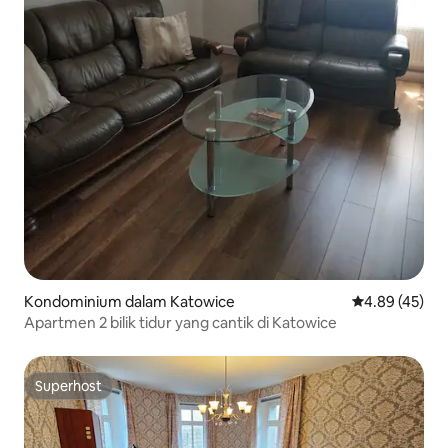
Kondominium dalam Katowice
Penarafan pur
4.89 (45)
Apartmen 2 bilik tidur yang cantik di Katowice
Superhost
Superhost