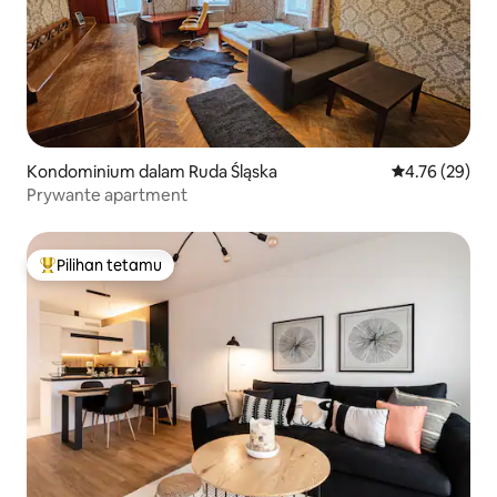
Kondominium dalam Ruda Śląska
Penarafan pur
4.76 (29)
Prywante apartment
Pilihan tetamu
Pilihan utama tetamu