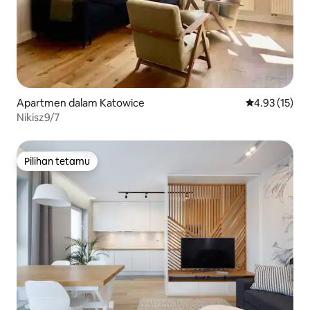
Apartmen dalam Katowice
Penarafan pur
4.93 (15)
Nikisz9/7
Pilihan tetamu
Pilihan tetamu