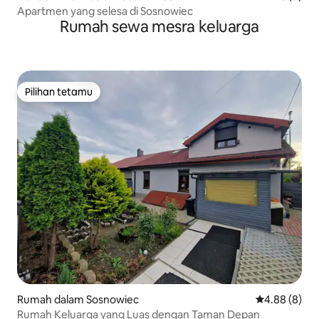
Apartmen yang selesa di Sosnowiec
Rumah sewa mesra keluarga
Pilihan tetamu
Pilihan tetamu
Rumah dalam Sosnowiec
Penarafan pu
4.88 (8)
Rumah Keluarga yang Luas dengan Taman Depan