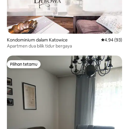
Kondominium dalam Katowice
Penarafan pur
4.94 (93)
Apartmen dua bilik tidur bergaya
Pilihan tetamu
Pilihan tetamu