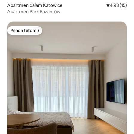
Apartmen dalam Katowice
Penarafan pur
4.93 (15)
Apartmen Park Bażantów
Pilihan tetamu
Pilihan tetamu