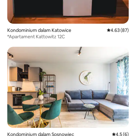
Kondominium dalam Katowice
Penarafan pur
4.63 (87)
*Apartament Kattowitz 12C
Kondominium dalam Sosnowiec
Penarafan p
4.5 (6)