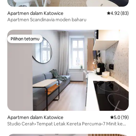
Apartmen dalam Katowice
Penarafan pur
4.92 (83)
Apartmen Scandinavia moden baharu
Pilihan tetamu
Pilihan tetamu
Apartmen dalam Katowice
Penarafan pu
5.0 (19)
Studio Cerah•Tempat Letak Kereta Percuma•7 Minit ke
Market Square