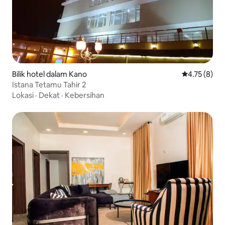
Bilik hotel dalam Kano
Penarafan pu
4.75 (8)
Istana Tetamu Tahir 2
Lokasi
·
Dekat
·
Kebersihan