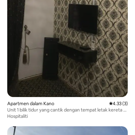
Apartmen dalam Kano
Penarafan pu
4.33 (3)
Unit 1 bilik tidur yang cantik dengan tempat letak kereta di
premis
Hospitaliti