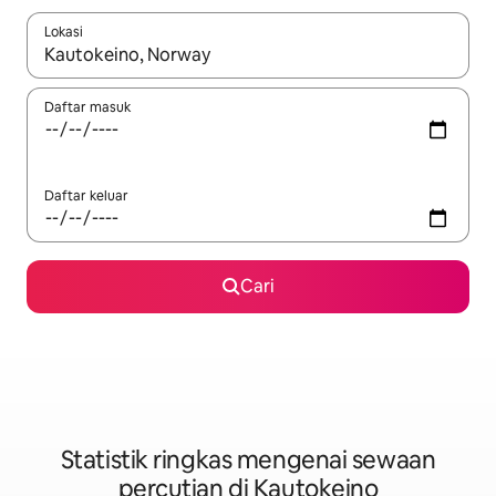
Lokasi
Apabila hasil tersedia, navigasi dengan kekunci anak panah a
Daftar masuk
Daftar keluar
Cari
Statistik ringkas mengenai sewaan
percutian di Kautokeino