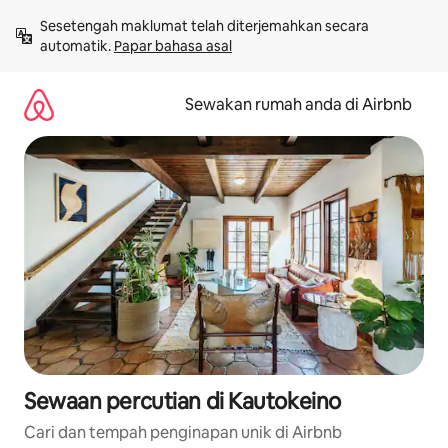
Langkau
Sesetengah maklumat telah diterjemahkan secara 
ke
automatik. 
Papar bahasa asal
kandungan
Sewakan rumah anda di Airbnb
Sewaan percutian di Kautokeino
Cari dan tempah penginapan unik di Airbnb