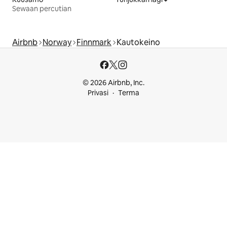
Sewaan percutian
Airbnb
Norway
Finnmark
Kautokeino
© 2026 Airbnb, Inc.
Privasi
Terma