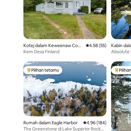
Kotej dalam Keweenaw Coun
Penarafan purata 4.58 
4.58 (55)
Kabin da
ty
Kem Desa Finland
Absolute 
selesa di a
Pilihan tetamu
Piliha
Pilihan utama tetamu
Pilihan
Rumah dalam Eagle Harbor
Penarafan purata 4.96 d
4.96 (184)
The Greenstone di Lake Superior Rock