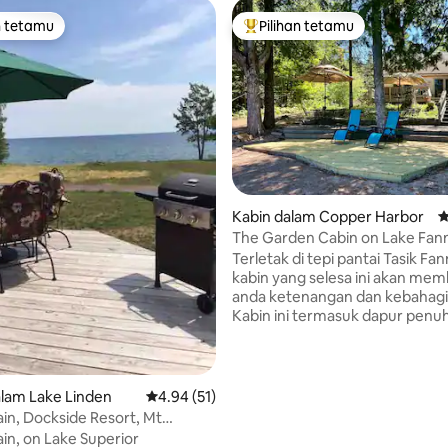
n tetamu
Pilihan tetamu
 utama tetamu
Pilihan utama tetamu
Kabin dalam Copper Harbor
P
aripada 5, 183 ulasan
The Garden Cabin on Lake Fan
Hooe~Buka Sepanjang Tahun~
Terletak di tepi pantai Tasik Fa
kabin yang selesa ini akan mem
anda ketenangan dan kebahagi
Kabin ini termasuk dapur penu
basuh/pengering, dan dek yang
berkesudahan dan dok berkong
menikmati aktiviti luar yang hebat. D
hanya beberapa langkah anda 
lam Lake Linden
Penarafan purata 4.94 daripada 5, 51 ulasan
4.94 (51)
menjadi sebahagian daripada b
in, Dockside Resort, Mt
Copper Harbor, di mana anda b
rails!
in, on Lake Superior