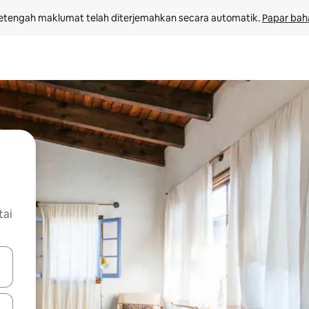
etengah maklumat telah diterjemahkan secara automatik. 
Papar bah
tai
 anak panah atas dan bawah atau teroka dengan sentuhan atau gerak l