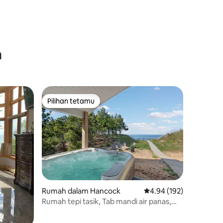
h
Pilihan tetamu
Pilihan tetamu
Rumah dalam Hancock
Penarafan purata 4.94 
4.94 (192)
Rumah tepi tasik, Tab mandi air panas,
berhampiran Taman Negeri McLain