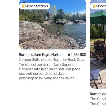
Pilihan tetamu
Piliha
Pilihan utama tetamu
Pilihan
Rumah dalam Eagle Harbor
Penarafan purata 4.95 d
4.95 (183)
Copper Suite di Lake Superior Rock Cove
Terletak di persisiran Tasik Superior,
Copper Suite ialah salah satu daripada
dua unit persendirian di dalam
penginapan ini, yang menawarkan
pemandangan tasik panorama yang
menakjubkan. Keluar sahaja untuk
mengakses laluan ski merentas desa dan
Rumah da
kembara berjalan kaki. Nikmati dapur
The Capta
yang serba lengkap, pendiangan
Bohemia, T
The Capta
dalaman yang selesa, anjung belakang