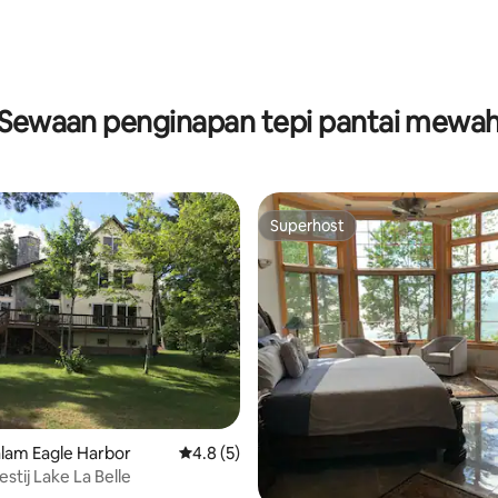
aripada 5, 171 ulasan
Sewaan penginapan tepi pantai mewa
Superhost
Superhost
daripada 5, 42 ulasan
lam Eagle Harbor
Penarafan purata 4.8 daripada 5, 5 ulasan
4.8 (5)
stij Lake La Belle