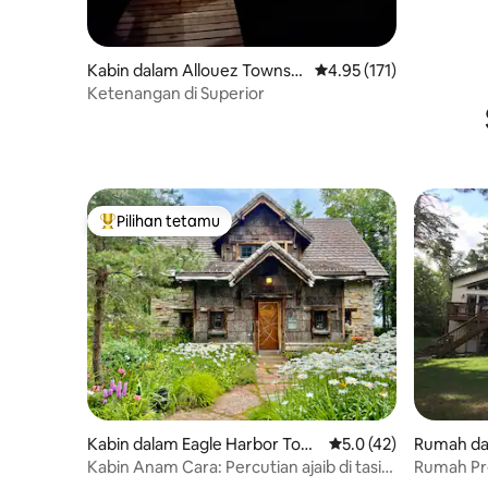
Kabin dalam Allouez Townshi
Penarafan purata 4.95 d
4.95 (171)
p
Ketenangan di Superior
Pilihan tetamu
Pilihan utama tetamu
Kabin dalam Eagle Harbor Tow
Penarafan purata 5.0 
5.0 (42)
Rumah da
nship
Kabin Anam Cara: Percutian ajaib di tasik
Rumah Pre
yang indah.