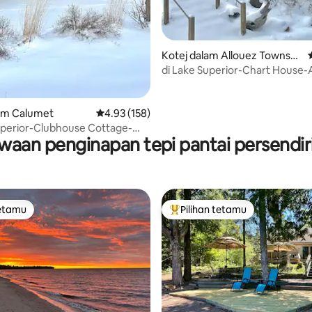
Kotej dalam Allouez Townshi
p
di Lake Superior-Chart House-
2 bedroom
lam Calumet
Penarafan purata 4.93 daripada 5, 158 ulasan
4.93 (158)
uperior-Clubhouse Cottage-
waan penginapan tepi pantai persendir
eaway
tetamu
Pilihan tetamu
tetamu
Pilihan utama tetamu