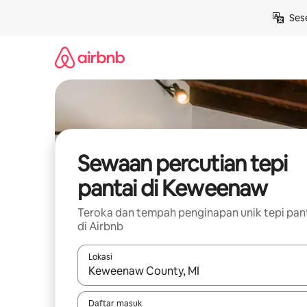
Langkau
Ses
ke
kandungan
Sewaan percutian tepi
pantai di Keweenaw
Teroka dan tempah penginapan unik tepi pan
di Airbnb
Lokasi
Apabila hasil tersedia, navigasi dengan kekunci
Daftar masuk