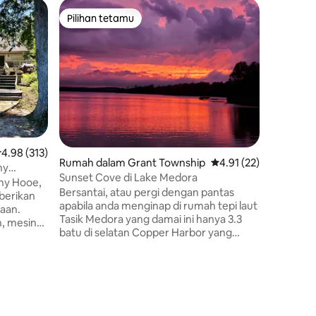
Pilihan tetamu
Pilihan
Pilihan tetamu
Pilihan
enarafan purata 4.98 daripada 5, 313 ulasan
4.98 (313)
Rumah dalam Grant Township
Penarafan purata 4.91
4.91 (22)
ny
Sunset Cove di Lake Medora
nny Hooe,
Bersantai, atau pergi dengan pantas
berikan
apabila anda menginap di rumah tepi laut
aan.
Tasik Medora yang damai ini hanya 3.3
h, mesin
batu di selatan Copper Harbor yang
 tidak
bersejarah dan Lake Superior. Pantai
si untuk
pasir dengan air cetek, dapur penuh
alam
makan, ruang tamu, bilik matahari, bilik
boleh
Kabin da
mandi dengan tab mandi/pancuran
andar
p
Ketenang
mandi, 2 bilik tidur dengan katil kelamin.
oleh
Bersantai
Bangunan sauna berasingan dengan