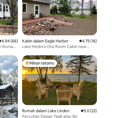
Penarafan purata 4.94 daripada 5, 66 ulasan
4.94 (66)
Kabin dalam Eagle Harbor
Penarafan purata 4.75
4.75 (16)
an Rumah
Lake Medora One Room Cabin near
ara
Copper Harbor/Boho
Pilihan tetamu
Pilihan utama tetamu
Rumah dalam Lake Linden
Penarafan purata 5.0
5.0 (22)
Percutian Depan Tasik atau Ski