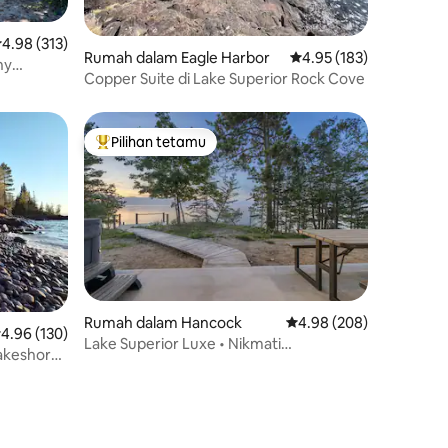
enarafan purata 4.98 daripada 5, 313 ulasan
4.98 (313)
Rumah dalam Eagle Harbor
Penarafan purata 4.95 
4.95 (183)
ny
Copper Suite di Lake Superior Rock Cove
Pilihan tetamu
Pilihan utama tetamu
Rumah dalam Hancock
Penarafan purata 4.98 d
4.98 (208)
enarafan purata 4.96 daripada 5, 130 ulasan
4.96 (130)
Lake Superior Luxe • Nikmati
Lakeshore
Pemandangan + Tab Mandi Air Panas