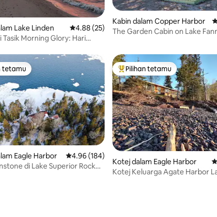
Kabin dalam Copper Harbor
P
baharu
lam Lake Linden
Penarafan purata 4.88 daripada 5, 25 ulasan
4.88 (25)
The Garden Cabin on Lake Fan
i Tasik Morning Glory: Hari
Hooe~Buka Sepanjang Tahun~
nas yang Sempurna
n tetamu
Pilihan tetamu
 utama tetamu
Pilihan utama tetamu
lam Eagle Harbor
Penarafan purata 4.96 daripada 5, 184 ulasan
4.96 (184)
Kotej dalam Eagle Harbor
P
stone di Lake Superior Rock
Kotej Keluarga Agate Harbor 
Kami