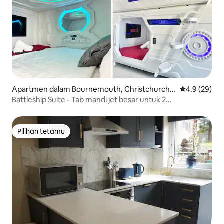
Apartmen dalam Bournemouth, Christchurch a
Penarafan pu
4.9 (29)
nd Poole
Battleship Suite - Tab mandi jet besar untuk 2
orang/aircond
Pilihan tetamu
Pilihan tetamu