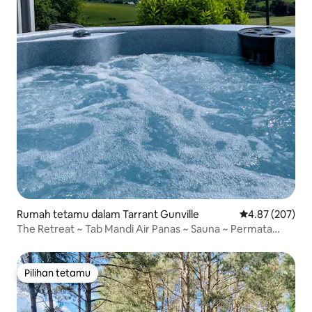
Rumah tetamu dalam Tarrant Gunville
Penarafan pura
4.87 (207)
The Retreat ~ Tab Mandi Air Panas ~ Sauna ~ Permata
Menawan & Selesa
Pilihan tetamu
Pilihan tetamu