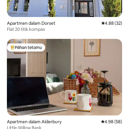
Apartmen dalam Dorset
Penarafan pur
4.88 (32)
Flat 20 titik kompas
Pilihan tetamu
Pilihan utama tetamu
Apartmen dalam Alderbury
Penarafan pur
4.98 (58)
Little Willow Bank