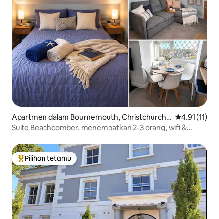
Apartmen dalam Bournemouth, Christchurch a
Penarafan pur
4.91 (11)
nd Poole
Suite Beachcomber, menempatkan 2-3 orang, wifi &
tempat letak kereta
Pilihan tetamu
Pilihan utama tetamu