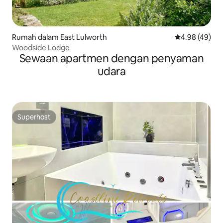
Rumah dalam East Lulworth
Penarafan pur
4.98 (49)
Woodside Lodge
Sewaan apartmen dengan penyaman
udara
Superhost
Superhost