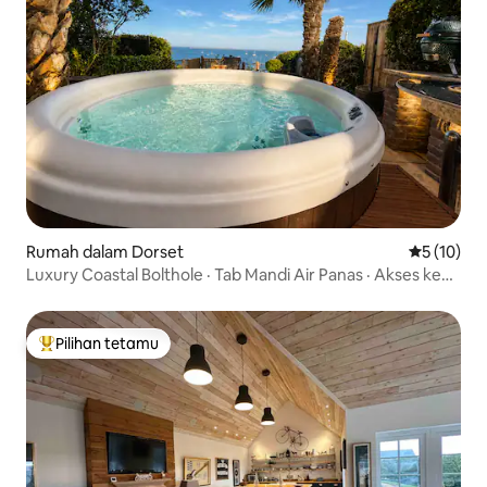
Rumah dalam Dorset
Penarafan 
5 (10)
Luxury Coastal Bolthole · Tab Mandi Air Panas · Akses ke
Pantai
Pilihan tetamu
Pilihan utama tetamu