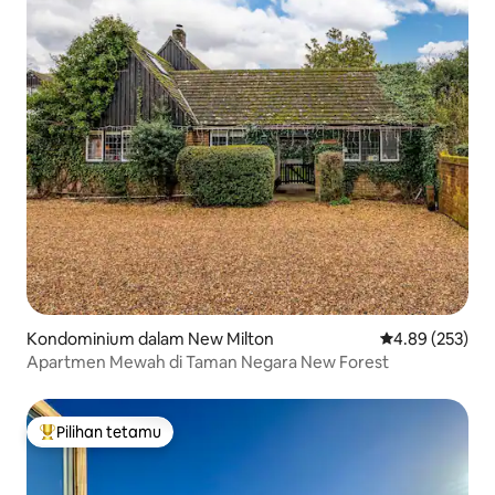
Kondominium dalam New Milton
Penarafan pura
4.89 (253)
Apartmen Mewah di Taman Negara New Forest
Pilihan tetamu
Pilihan utama tetamu