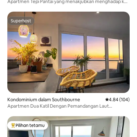
Apartmen Tepi Pantai yang menakjubkan menghadap ke
laut
Superhost
Superhost
Kondominium dalam Southbourne
Penarafan pura
4.84 (104)
Apartmen Dua Katil Dengan Pemandangan Laut
Menakjubkan - Dengan Balkoni
Pilihan tetamu
Pilihan utama tetamu