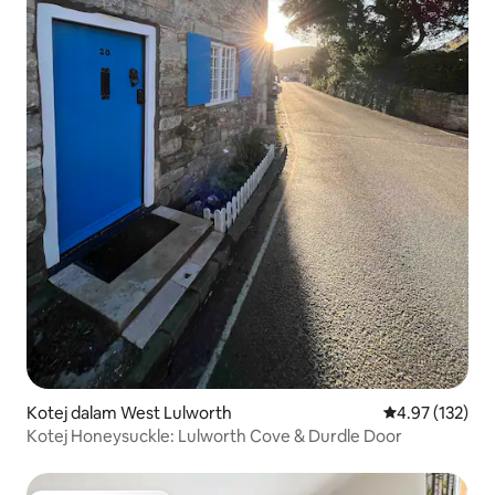
Kotej dalam West Lulworth
Penarafan pura
4.97 (132)
Kotej Honeysuckle: Lulworth Cove & Durdle Door