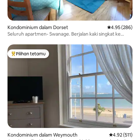
Kondominium dalam Dorset
Penarafan pura
4.95 (286)
Seluruh apartmen- Swanage. Berjalan kaki singkat ke
pantai.
Pilihan tetamu
Pilihan utama tetamu
Kondominium dalam Weymouth
Penarafan pura
4.92 (511)