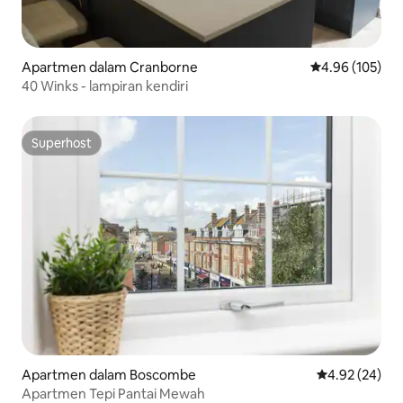
Apartmen dalam Cranborne
Penarafan pura
4.96 (105)
40 Winks - lampiran kendiri
Superhost
Superhost
Apartmen dalam Boscombe
Penarafan pur
4.92 (24)
Apartmen Tepi Pantai Mewah