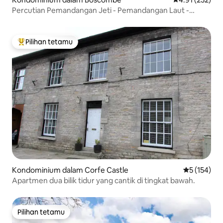
Percutian Pemandangan Jeti - Pemandangan Laut -
Dengan Parkir
Pilihan tetamu
Pilihan utama tetamu
Kondominium dalam Corfe Castle
Penarafan p
5 (154)
Apartmen dua bilik tidur yang cantik di tingkat bawah.
Pilihan tetamu
Pilihan tetamu