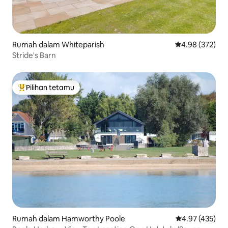
Rumah dalam Whiteparish
Penarafan pura
4.98 (372)
Stride's Barn
Pilihan tetamu
Pilihan utama tetamu
Rumah dalam Hamworthy Poole
Penarafan pura
4.97 (435)