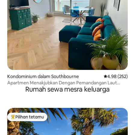
Kondominium dalam Southbourne
Penarafan pura
4.98 (252)
Apartmen Menakjubkan Dengan Pemandangan Laut
Rumah sewa mesra keluarga
Panorama
Pilihan tetamu
Pilihan utama tetamu