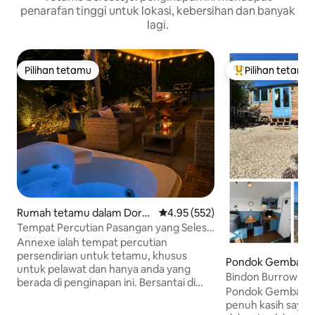
penarafan tinggi untuk lokasi, kebersihan dan banyak
lagi.
Pilihan tetamu
Pilihan tetamu
Pilihan tetamu
Pilihan utama te
Rumah tetamu dalam Dorse
Penarafan purata 4.95 daripada 
4.95 (552)
t
Tempat Percutian Pasangan yang Selesa
dengan Tab Mandi Panas
Annexe ialah tempat percutian
persendirian untuk tetamu, khusus
Pondok Gembala 
untuk pelawat dan hanya anda yang
st Lulworth
Bindon Burrow - L
berada di penginapan ini. Bersantai di
anjing.
Pondok Gembala y
taman anda yang menawan dengan tab
penuh kasih sayan
mandi air panas yang tertutup dan