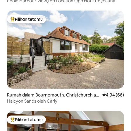
Poole Harbour View,Top Location Opp Hot-tub /Sauna
Pilihan tetamu
Pilihan utama tetamu
Rumah dalam Bournemouth, Christchurch an
Penarafan pura
4.94 (66)
d Poole
Halcyon Sands oleh Carly
Pilihan tetamu
Pilihan utama tetamu