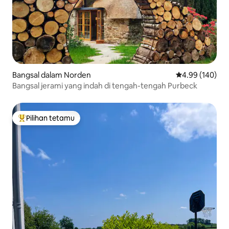
Bangsal dalam Norden
Penarafan pura
4.99 (140)
Bangsal jerami yang indah di tengah-tengah Purbeck
Pilihan tetamu
Pilihan utama tetamu