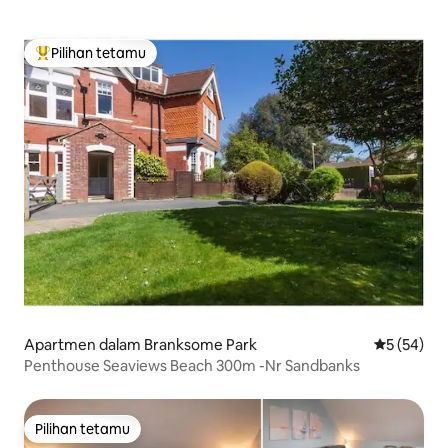
Pilihan tetamu
Pilihan utama tetamu
Apartmen dalam Branksome Park
Penarafan 
5 (54)
Penthouse Seaviews Beach 300m -Nr Sandbanks
Pilihan tetamu
Pilihan tetamu