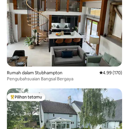
Rumah dalam Stubhampton
Penarafan pura
4.99 (170)
Pengubahsuaian Bangsal Bergaya
Pilihan tetamu
Pilihan utama tetamu