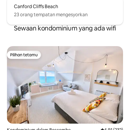
Canford Cliffs Beach
23 orang tempatan mengesyorkan
Sewaan kondominium yang ada wifi
Pilihan tetamu
Pilihan tetamu
Kondominium dalam Boscombe
Penarafan pura
4.91 (232)