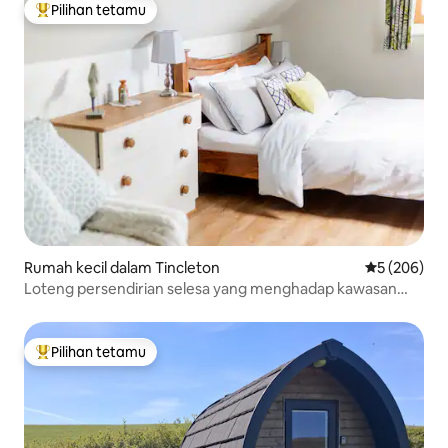
Pilihan tetamu
Pilihan utama tetamu
Rumah kecil dalam Tincleton
Penarafan p
5 (206)
Loteng persendirian selesa yang menghadap kawasan
desa Dorset
Pilihan tetamu
Pilihan utama tetamu