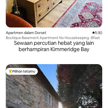
Apartmen dalam Dorset
Penarafan
5 (6)
Boutique Basement Apartment No Housekeeping -Bfast
Sewaan percutian hebat yang lain
berhampiran Kimmeridge Bay
Pilihan tetamu
Pilihan utama tetamu