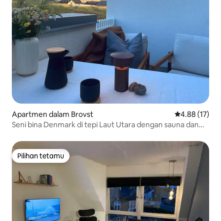
Apartmen dalam Brovst
Penarafan pur
4.88 (17)
Seni bina Denmark di tepi Laut Utara dengan sauna dan
kolam renang
Pilihan tetamu
Pilihan tetamu