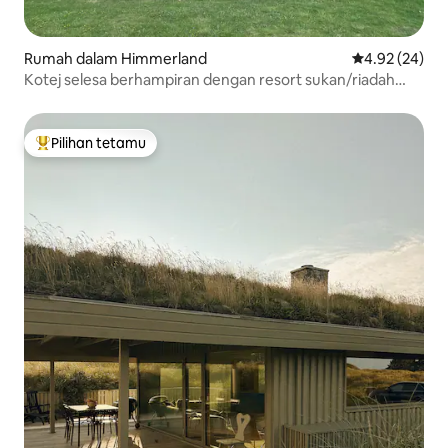
Rumah dalam Himmerland
Penarafan pur
4.92 (24)
Kotej selesa berhampiran dengan resort sukan/riadah
baharu
Pilihan tetamu
Pilihan utama tetamu