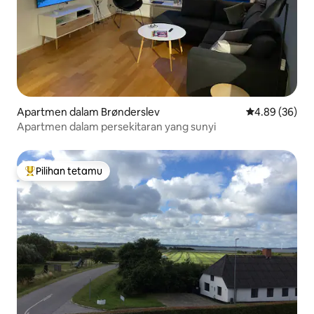
Apartmen dalam Brønderslev
Penarafan pur
4.89 (36)
Apartmen dalam persekitaran yang sunyi
Pilihan tetamu
Pilihan utama tetamu