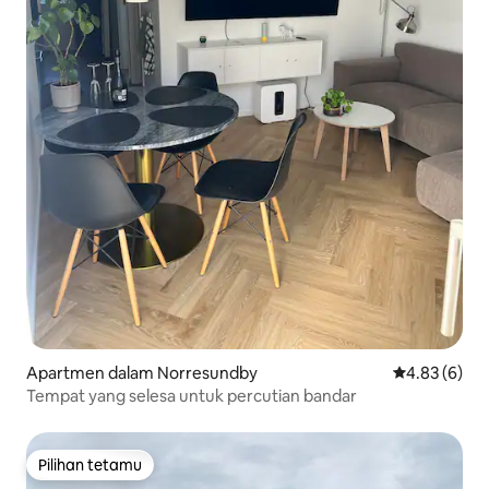
Apartmen dalam Norresundby
Penarafan pu
4.83 (6)
Tempat yang selesa untuk percutian bandar
Pilihan tetamu
Pilihan tetamu