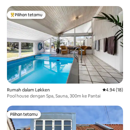
Pilihan tetamu
Pilihan utama tetamu
Rumah dalam Løkken
Penarafan pur
4.94 (18)
Pool house dengan Spa, Sauna, 300m ke Pantai
Pilihan tetamu
Pilihan tetamu