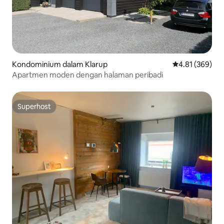
Kondominium dalam Klarup
Penarafan pura
4.81 (369)
Apartmen moden dengan halaman peribadi
Superhost
Superhost