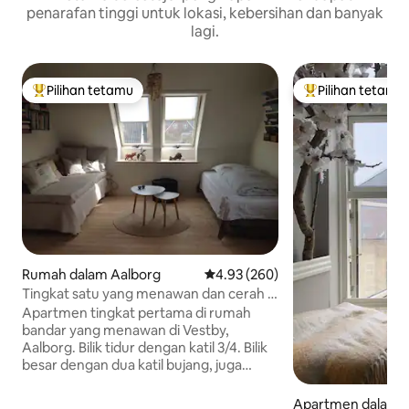
penarafan tinggi untuk lokasi, kebersihan dan banyak
lagi.
Pilihan tetamu
Pilihan tetamu
Pilihan utama tetamu
Pilihan utama te
Rumah dalam Aalborg
Penarafan purata 4.93 daripada 
4.93 (260)
Tingkat satu yang menawan dan cerah -
terletak di tengah-tengah
Apartmen tingkat pertama di rumah
bandar yang menawan di Vestby,
Aalborg. Bilik tidur dengan katil 3/4. Bilik
besar dengan dua katil bujang, juga
berfungsi sebagai dapur (dapur, ketuhar,
ketuhar gelombang mikro, peti sejuk,
Apartmen dalam 