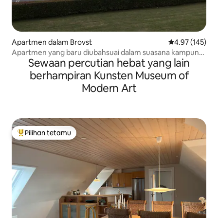
Apartmen dalam Brovst
Penarafan pura
4.97 (145)
Apartmen yang baru diubahsuai dalam suasana kampung
Sewaan percutian hebat yang lain
yang menawan.
berhampiran Kunsten Museum of
Modern Art
Pilihan tetamu
Pilihan utama tetamu