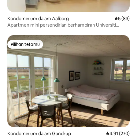
Kondominium dalam Aalborg
Penarafan 
5 (83)
Apartmen mini persendirian berhampiran Universiti
Aalborg
Pilihan tetamu
Pilihan tetamu
Kondominium dalam Gandrup
Penarafan pura
4.91 (270)