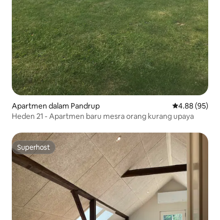
Apartmen dalam Pandrup
Penarafan pur
4.88 (95)
Heden 21 - Apartmen baru mesra orang kurang upaya
Superhost
Superhost