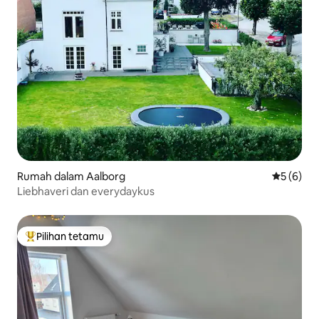
Rumah dalam Aalborg
Penarafan
5 (6)
Liebhaveri dan everydaykus
Pilihan tetamu
Pilihan utama tetamu