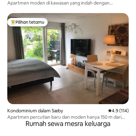
Apartmen moden di kawasan yang indah dengan
pemandangan fjord
Pilihan tetamu
Pilihan utama tetamu
Kondominium dalam Sæby
Penarafan pur
4.9 (114)
Apartmen percutian baru dan moden hanya 150 m dari
Rumah sewa mesra keluarga
pelabuhan.