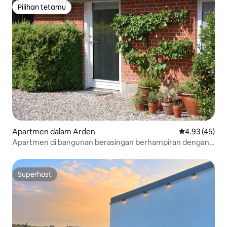
Pilihan tetamu
Pilihan tetamu
Apartmen dalam Arden
Penarafan pur
4.93 (45)
Apartmen di bangunan berasingan berhampiran dengan
hutan dan pantai
Superhost
Superhost