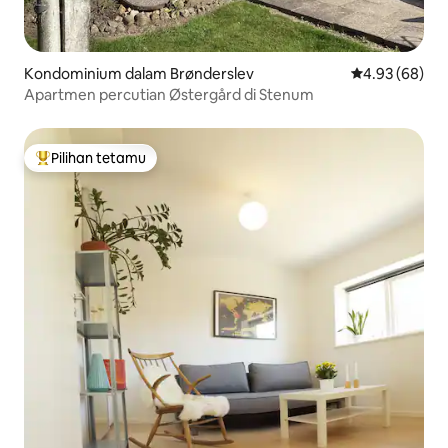
Kondominium dalam Brønderslev
Penarafan pur
4.93 (68)
Apartmen percutian Østergård di Stenum
Pilihan tetamu
Pilihan utama tetamu