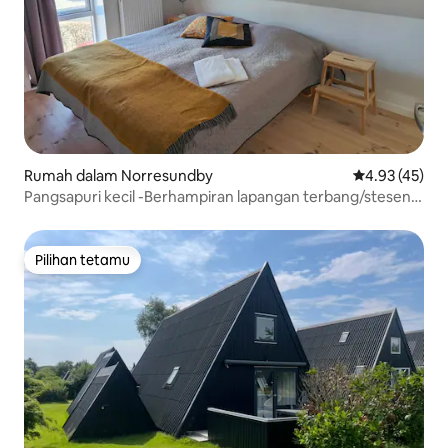
Rumah dalam Norresundby
Penarafan pur
4.93 (45)
Pangsapuri kecil -Berhampiran lapangan terbang/stesen-
parkir percuma
Pilihan tetamu
Pilihan tetamu