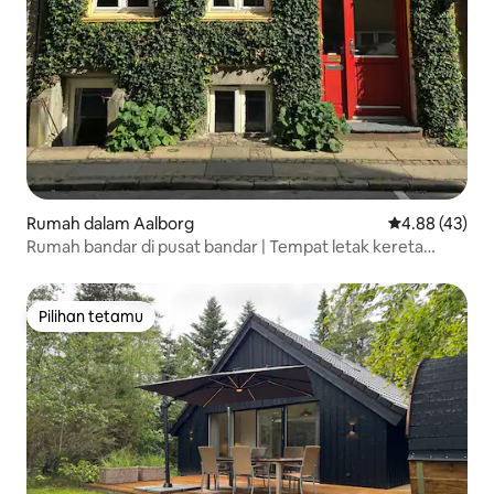
Rumah dalam Aalborg
Penarafan pur
4.88 (43)
Rumah bandar di pusat bandar | Tempat letak kereta
persendirian | Tempat untuk ramai
Pilihan tetamu
Pilihan tetamu