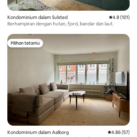
Kondominium dalam Sulsted
Penarafan pur
4.8 (101)
Berhampiran dengan hutan, fjord, bandar dan laut.
Pilihan tetamu
Pilihan tetamu
Kondominium dalam Aalborg
Penarafan pur
4.86 (57)