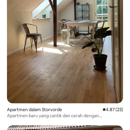
Apartmen dalam Storvorde
Penarafan pur
4.87 (23)
Apartmen baru yang cantik dan cerah dengan
pemandangan laut