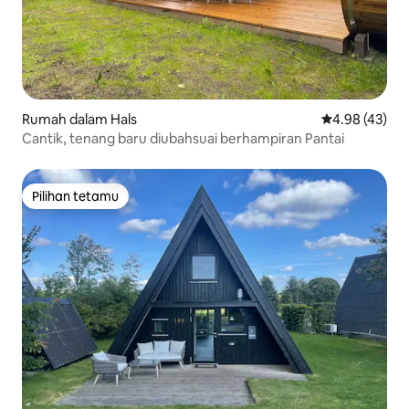
Rumah dalam Hals
Penarafan pur
4.98 (43)
Cantik, tenang baru diubahsuai berhampiran Pantai
Pilihan tetamu
Pilihan tetamu