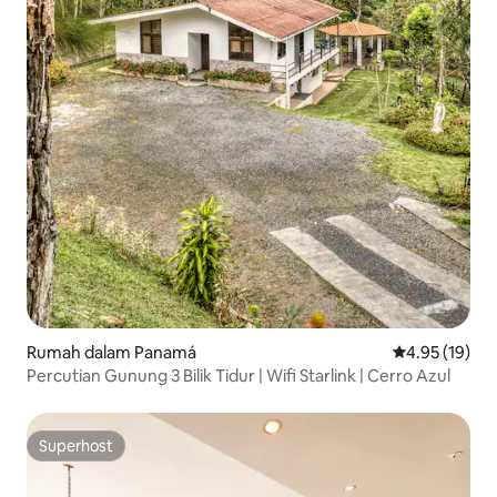
Rumah dalam Panamá
Penarafan pur
4.95 (19)
Percutian Gunung 3 Bilik Tidur | Wifi Starlink | Cerro Azul
Superhost
Superhost