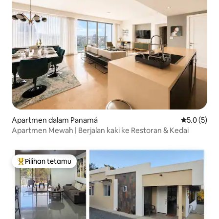
Apartmen dalam Panamá
Penarafan p
5.0 (5)
Apartmen Mewah | Berjalan kaki ke Restoran & Kedai
Pilihan tetamu
Pilihan utama tetamu