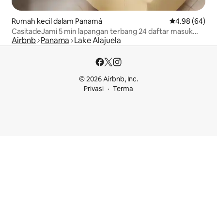
Rumah kecil dalam Panamá
Penarafan pura
4.98 (64)
CasitadeJami 5 min lapangan terbang 24 daftar masuk
Airbnb
Panama
Lake Alajuela
escalas
© 2026 Airbnb, Inc.
Privasi
Terma