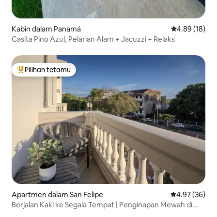
Kabin dalam Panamá
Penarafan pur
4.89 (18)
Casita Pino Azul, Pelarian Alam + Jacuzzi + Relaks
Pilihan tetamu
Pilihan utama tetamu
Apartmen dalam San Felipe
Penarafan pur
4.97 (36)
Berjalan Kaki ke Segala Tempat | Penginapan Mewah di
Casco Viej