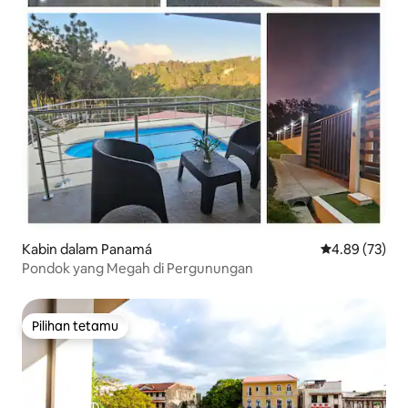
Kabin dalam Panamá
Penarafan pur
4.89 (73)
Pondok yang Megah di Pergunungan
Pilihan tetamu
Pilihan tetamu