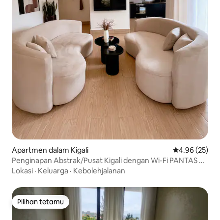
Apartmen dalam Kigali
Penarafan pur
4.96 (25)
Penginapan Abstrak/Pusat Kigali dengan Wi-Fi PANTAS +
Patio
Lokasi
·
Keluarga
·
Kebolehjalanan
Pilihan tetamu
Pilihan tetamu