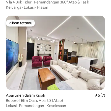
Vila 4 Bilik Tidur | Pemandangan 360° Atap & Tasik
Keluarga
·
Lokasi
·
Hiasan
Pilihan tetamu
Pilihan tetamu
Apartmen dalam Kigali
Penarafan
5 (7)
Rebero | Elim Oasis Apart 3 (Atap)
Lokasi
·
Pemandangan
·
Keselesaan