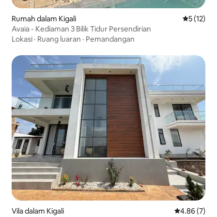
Rumah dalam Kigali
Penarafan 
5 (12)
Avaia - Kediaman 3 Bilik Tidur Persendirian
Lokasi
·
Ruang luaran
·
Pemandangan
Vila dalam Kigali
Penarafan pu
4.86 (7)