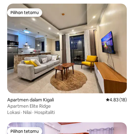
Pilihan tetamu
Pilihan tetamu
Apartmen dalam Kigali
Penarafan pur
4.83 (18)
Apartmen Elite Ridge
Lokasi
·
Nilai
·
Hospitaliti
Pilihan tetamu
Pilihan tetamu