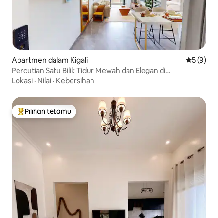
Apartmen dalam Kigali
Penarafan
5 (9)
Percutian Satu Bilik Tidur Mewah dan Elegan di
Nyarutarama
Lokasi
·
Nilai
·
Kebersihan
Pilihan tetamu
Pilihan utama tetamu