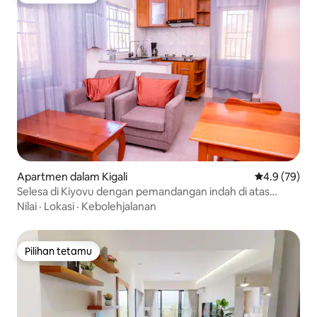
Apartmen dalam Kigali
Penarafan pu
4.9 (79)
Selesa di Kiyovu dengan pemandangan indah di atas
bumbung
Nilai
·
Lokasi
·
Kebolehjalanan
Pilihan tetamu
Pilihan tetamu