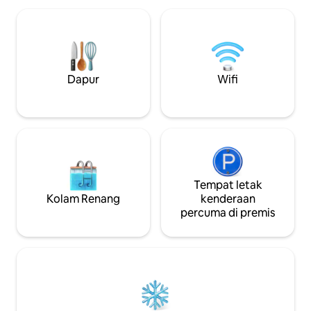
Semuanya ada di rumah kami yang
persendirian yang
cantik dan luas dengan 4 bilik tidur, 3 bilik
yang luas, halama
mandi — dan patio khusus untuk anda.
penghawa dingin, 
Tiada caj tersembunyi. Tiada kejutan.
yang luas, dan rua
Hanya kehangatan tulen, layanan yang
utama adalah temp
ikhlas dan tempat yang terasa seperti
persendirian deng
Dapur
Wifi
rumah sendiri.
ruang rehat beras
Tempat letak
Kolam Renang
kenderaan
percuma di premis