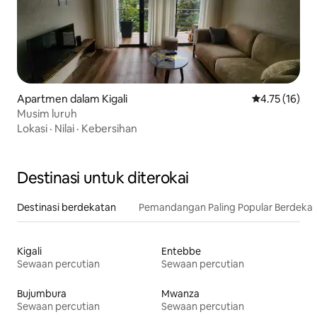
Apartmen dalam Kigali
Penarafan pur
4.75 (16)
Musim luruh
Lokasi
·
Nilai
·
Kebersihan
Destinasi untuk diterokai
Destinasi berdekatan
Pemandangan Paling Popular Berdeka
Kigali
Entebbe
Sewaan percutian
Sewaan percutian
Bujumbura
Mwanza
Sewaan percutian
Sewaan percutian