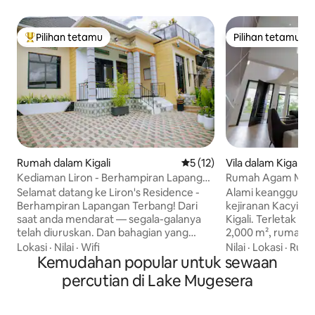
Pilihan tetamu
Pilihan tetamu
Pilihan utama tetamu
Pilihan tetamu
Rumah dalam Kigali
Penarafan purata 5 daripada
5 (12)
Vila dalam Kigali
Kediaman Liron - Berhampiran Lapangan
Rumah Agam Mega
Terbang!
Kolam Renang Infin
Selamat datang ke Liron's Residence -
Alami keanggunan
Berhampiran Lapangan Terbang! Dari
kejiranan Kacyiru y
saat anda mendarat — segala-galanya
Kigali. Terletak di 
telah diuruskan. Dan bahagian yang
2,000 m², rumah y
terbaik? Kami akan uruskan semuanya.
mempunyai 4 bilik ti
Lokasi
·
Nilai
·
Wifi
Nilai
·
Lokasi
·
Ruan
Pengambilan di lapangan terbang —
Kemudahan popular untuk sewaan
tamu berganda yan
sepenuhnya PERCUMA Minuman alu-
rehat/pejabat ked
percutian di Lake Mugesera
aluan semasa ketibaan benar-benar
dengan ruang makan. Nikmati
PERCUMA Sarapan buatan sendiri yang
tamu dalaman dan 
lazat setiap pagi benar-benar PERCUMA.
dengan kolam renan