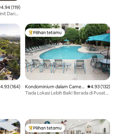
enarafan purata 4.94 daripada 5, 119 ulasan
4.94 (119)
nit Dari
ndale
Pilihan tetamu
Pilihan utama tetamu
enarafan purata 4.93 daripada 5, 164 ulasan
4.93 (164)
Kondominium dalam Camel
Penarafan purata 4.93 
4.93 (132)
back East
Tiada Lokasi Lebih Baik! Berada di Pusat
Segala-galanya
Pilihan tetamu
Pilihan utama tetamu