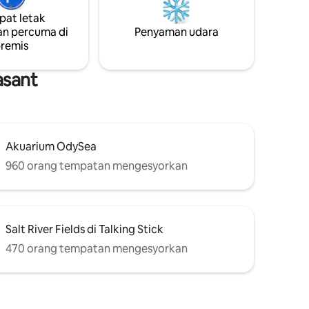
 anda akan
tempatan yang hebat—semua yang
at letak
eku moden
anda perlukan berada dalam jarak kurang
n percuma di
Penyaman udara
bot patio
daripada 5 minit. Aman, damai dan lokasi
remis
 kepada
yang sempurna untuk berseronok atau
-mana
berehat 🌵🥾🌅 *Anjing dialu-alukan;
tidak mesra kucing.
asant
Akuarium OdySea
960 orang tempatan mengesyorkan
Salt River Fields di Talking Stick
470 orang tempatan mengesyorkan