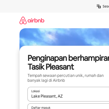
Langkau
Ses
ke
kandungan
Penginapan berhampira
Tasik Pleasant
Tempah sewaan percutian unik, rumah dan
banyak lagi di Airbnb
Lokasi
Apabila hasil tersedia, navigasi dengan kekunci
Daftar masuk