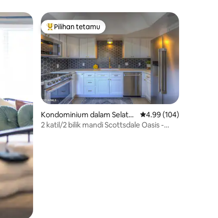
Pilihan tetamu
Pilihan utama tetamu
Kondominium dalam Selata
Penarafan purata 4.99 
4.99 (104)
n Scottsdale
2 katil/2 bilik mandi Scottsdale Oasis -
Pemandangan Camelback!