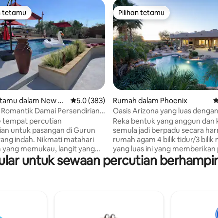
n tetamu
Pilihan tetamu
 utama tetamu
Pilihan tetamu
aripada 5, 209 ulasan
tamu dalam New Ri
Penarafan purata 5.0 daripada 5, 383 ulasan
5.0 (383)
Rumah dalam Phoenix
P
 Romantik Damai Persendirian
Oasis Arizona yang luas denga
olam Renang
Belakang Impian
e tempat percutian
Reka bentuk yang anggun dan 
ian untuk pasangan di Gurun
semula jadi berpadu secara har
ang indah. Nikmati matahari
rumah agam 4 bilik tidur/3 bilik
 yang memukau, langit yang
yang luas ini yang memberikan 
ar untuk sewaan percutian berhampira
gan bintang, bersantai di tepi
terpencil di luar bandar utara 
ang dan akses kepada laluan
namun terletak hanya beberapa
n. Bangun pagi dengan
dari tempat makan dan membel
gan gunung dan kaktus serta
Kawasan luaran yang luas men
ah jambu sewaktu matahari
landskap yang indah dengan fa
. Terletak berhampiran Cave
padang pasir yang subur dan k
ke Pleasant dan perjalanan
renang gaya resort dan tab man