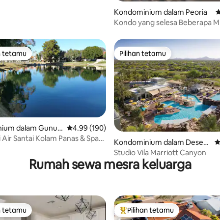
Kondominium dalam Peoria
P
Kondo yang selesa Beberapa Mi
Tempat Menarik & Stadium Gle
n tetamu
Pilihan tetamu
 utama tetamu
Pilihan tetamu
ium dalam Gunun
Penarafan purata 4.99 daripada 5, 190 ulasan
4.99 (190)
aripada 5, 235 ulasan
i Air Santai Kolam Panas & Spa
Kondominium dalam Desert
P
Ridge
Studio Vila Marriott Canyon
Rumah sewa mesra keluarga
n tetamu
Pilihan tetamu
 utama tetamu
Pilihan utama tetamu