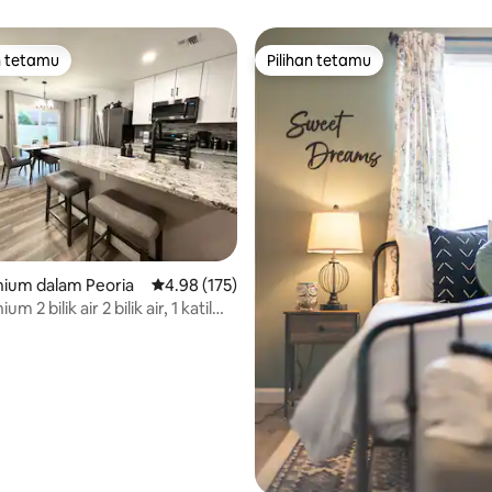
n tetamu
Pilihan tetamu
 utama tetamu
Pilihan tetamu
ium dalam Peoria
Penarafan purata 4.98 daripada 5, 175 ulasan
4.98 (175)
aripada 5, 812 ulasan
 2 bilik air 2 bilik air, 1 katil
ueen