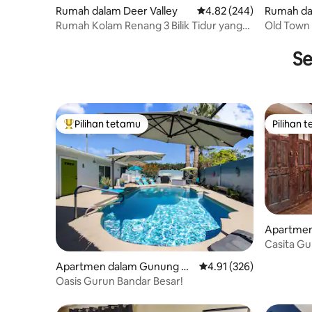
Rumah dalam Deer Valley
Penarafan purata 4.82 d
4.82 (244)
Rumah dal
dale
Rumah Kolam Renang 3 Bilik Tidur yang
Old Town
Cantik
Menyenan
Se
Pilihan tetamu
Pilihan 
Pilihan utama tetamu
Pilihan 
Apartmen
tara
Casita G
Apartmen dalam Gunung Ut
Penarafan purata 4.91 d
4.91 (326)
ara
Oasis Gurun Bandar Besar!