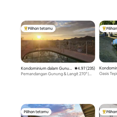
Pilihan tetamu
Piliha
Pilihan utama tetamu
Pilihan
Kondomin
Kondominium dalam Gunun
Penarafan purata 4.97 d
4.97 (235)
g Utara
g Utara
Oasis Tep
Pemandangan Gunung & Langit 270° |
3B 2Bil
Permata Pertengahan Abad
Pilihan tetamu
Piliha
Pilihan tetamu
Pilihan