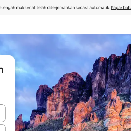
etengah maklumat telah diterjemahkan secara automatik. 
Papar bah
n
 anak panah atas dan bawah atau teroka dengan sentuhan atau gerak l