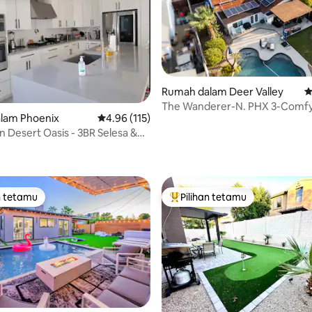
Rumah dalam Deer Valley
P
The Wanderer-N. PHX 3-Comfy
aripada 5, 194 ulasan
lam Phoenix
Penarafan purata 4.96 daripada 5, 115 ulasan
4.96 (115)
Sparkling Pool!
n Desert Oasis - 3BR Selesa &
n tetamu
Pilihan tetamu
 utama tetamu
Pilihan utama tetamu