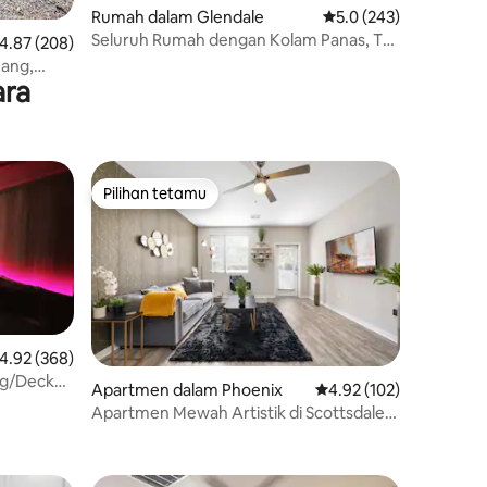
Rumah dalam Glendale
Penarafan purata 5.0 
5.0 (243)
Seluruh Rumah dengan Kolam Panas, Tab
enarafan purata 4.87 daripada 5, 208 ulasan
4.87 (208)
Mandi Air Panas & Sauna
nang,
ara
Pilihan tetamu
Pilihan tetamu
enarafan purata 4.92 daripada 5, 368 ulasan
4.92 (368)
ng/Deck
Apartmen dalam Phoenix
Penarafan purata 4.92 
4.92 (102)
UMA.
Apartmen Mewah Artistik di Scottsdale
dengan Kolam Renang