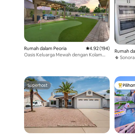
Rumah dalam Peoria
Penarafan purata 4.92 d
4.92 (194)
Rumah da
Oasis Keluarga Mewah dengan Kolam
🌵 Sonora
Panas + Bilik Permainan
Luas
Superhost
Piliha
Superhost
Pilihan