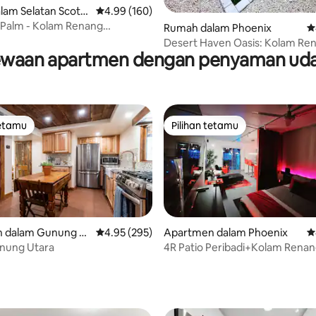
aripada 5, 244 ulasan
am Selatan Scotts
Penarafan purata 4.99 daripada 5, 160 ulasan
4.99 (160)
 Palm - Kolam Renang
Rumah dalam Phoenix
P
gkan, Jacuzzi, Lubang Api
Desert Haven Oasis: Kolam Re
waan apartmen dengan penyaman ud
Letak, BBQ, Tenis
tetamu
Pilihan tetamu
tetamu
Pilihan tetamu
 dalam Gunung U
Penarafan purata 4.95 daripada 5, 295 ulasan
4.95 (295)
Apartmen dalam Phoenix
P
unung Utara
4R Patio Peribadi+Kolam Rena
Bumbung/Suana/Parkir PERC
aripada 5, 326 ulasan