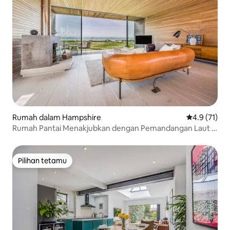
Rumah dalam Hampshire
Penarafan pu
4.9 (71)
Rumah Pantai Menakjubkan dengan Pemandangan Laut |
Serahkan Kunci
Pilihan tetamu
Pilihan tetamu