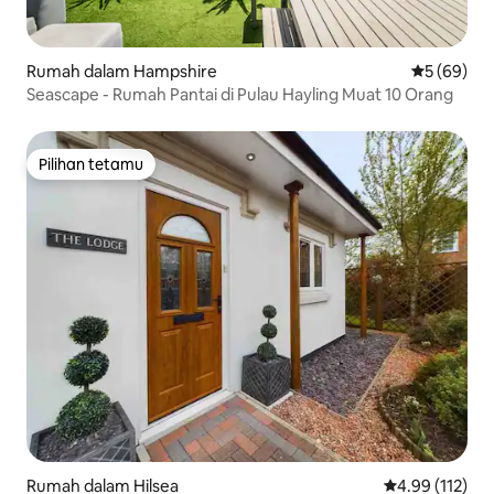
Rumah dalam Hampshire
Penarafan 
5 (69)
Seascape - Rumah Pantai di Pulau Hayling Muat 10 Orang
Pilihan tetamu
Pilihan tetamu
Rumah dalam Hilsea
Penarafan pura
4.99 (112)