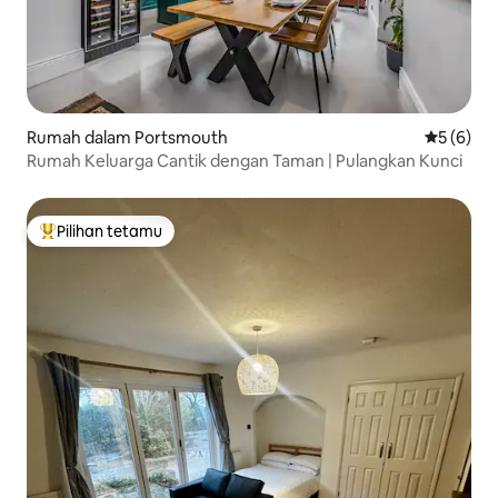
Rumah dalam Portsmouth
Penarafan
5 (6)
Rumah Keluarga Cantik dengan Taman | Pulangkan Kunci
Pilihan tetamu
Pilihan utama tetamu