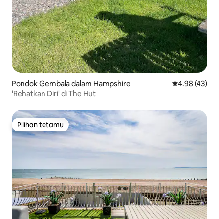
Pondok Gembala dalam Hampshire
Penarafan pur
4.98 (43)
'Rehatkan Diri' di The Hut
Pilihan tetamu
Pilihan tetamu