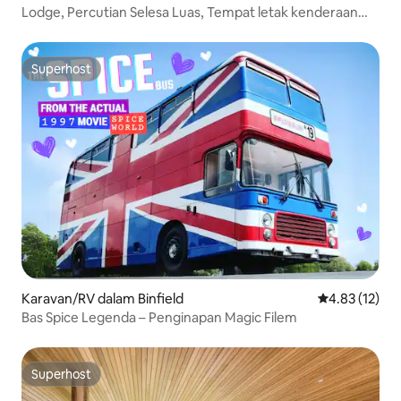
Lodge, Percutian Selesa Luas, Tempat letak kenderaan
persendirian.
Superhost
Superhost
Karavan/RV dalam Binfield
Penarafan pur
4.83 (12)
Bas Spice Legenda – Penginapan Magic Filem
Superhost
Superhost