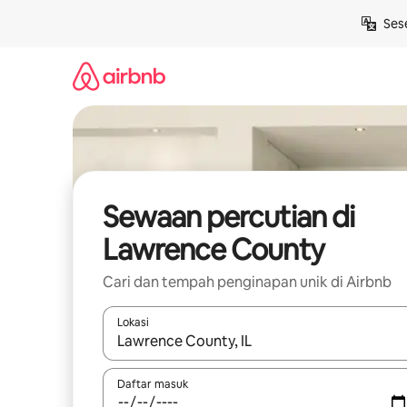
Langkau
Ses
ke
kandungan
Sewaan percutian di
Lawrence County
Cari dan tempah penginapan unik di Airbnb
Lokasi
Apabila hasil tersedia, navigasi dengan kekunci
Daftar masuk