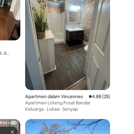
k di
Apartmen dalam Vincennes
Penarafan purata 4.88
4.88 (25)
Apartmen Loteng Pusat Bandar
Keluarga
·
Lokasi
·
Senyap