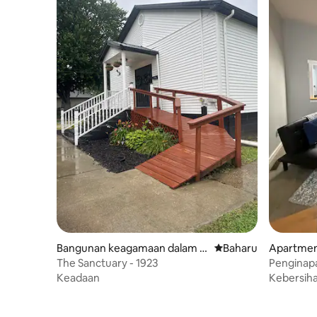
Bangunan keagamaan dalam L
Tempat penginapan 
Baharu
Apartmen
awrenceville
The Sanctuary - 1923
Penginapa
Keadaan
Kebersih