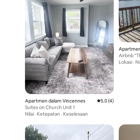
Apartmen
Airbnb "T
Lokasi
·
Ni
Apartmen dalam Vincennes
Penarafan purata 5.0
5.0 (4)
Suites on Church Unit 1
Nilai
·
Ketepatan
·
Keselesaan