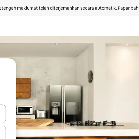
etengah maklumat telah diterjemahkan secara automatik. 
Papar bah
 anak panah atas dan bawah atau teroka dengan sentuhan atau gerak l