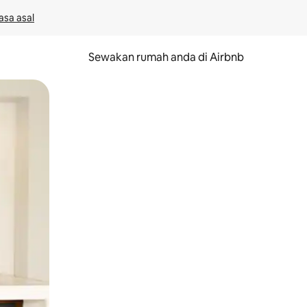
asa asal
Sewakan rumah anda di Airbnb
eret.