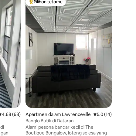
Pilihan tetamu
Pilihan
Pilihan utama tetamu
Pilihan
Rumah T
Terletak
menawark
bersejar
bandar, U
Good Sam
Keluarga
Indiana. 
diubahsu
menggab
dengan p
12 kaki d
umum, set
mandi b
Sesuai u
keselesa
Penarafan purata 4.68 daripada 5, 68 ulasan
4.68 (68)
Apartmen dalam Lawrenceville
Penarafan purata 5.0
5.0 (14)
Banglo Butik di Dataran
ndi
Alami pesona bandar kecil di The
ngan
Boutique Bungalow, loteng selesa yang