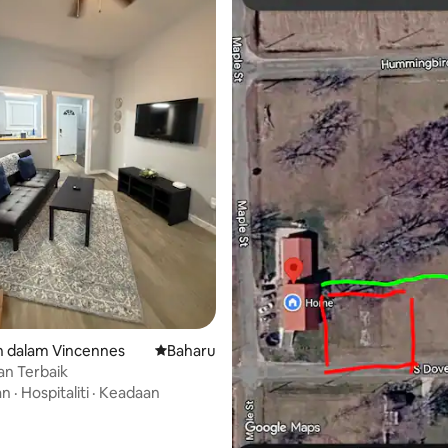
baharu
 dalam Vincennes
Tempat penginapan baharu
Baharu
n Terbaik
an
·
Hospitaliti
·
Keadaan