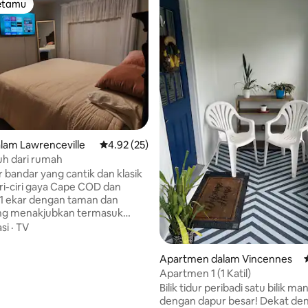
tetamu
tetamu
lam Lawrenceville
Penarafan purata 4.92 daripada 5, 25 ulasan
4.92 (25)
uh dari rumah
r bandar yang cantik dan klasik
ri-ciri gaya Cape COD dan
 1 ekar dengan taman dan
ng menakjubkan termasuk
eri, dan blackberry.
si
·
TV
hanya 7 batu dari pusat bandar
 Indiana dan 5 minit dari pusat
 daripada 5, 9 ulasan
Apartmen dalam Vincennes
awrenceville Walmart. Rumah
Apartmen 1 (1 Katil)
banyak ciri 2 bilik tidur dan
Bilik tidur peribadi satu bilik ma
abat khusus dengan ruang
dengan dapur besar! Dekat de
g luas. 2 bilik mandi moden,