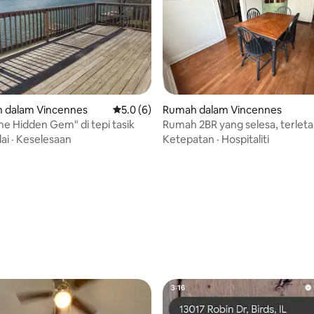
 dalam Vincennes
Penarafan purata 5.0 daripada 5, 6 ulasan
5.0 (6)
Rumah dalam Vincennes
he Hidden Gem" di tepi tasik
Rumah 2BR yang selesa, terleta
tengah-tengah Vincennes
lai
·
Keselesaan
Ketepatan
·
Hospitaliti
 daripada 5, 4 ulasan