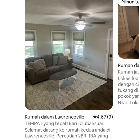
Pilihan 
Pilihan 
Rumah da
Rumah ja
Lokasi lua
dengan ci
tukang di
pokok ya
walnut, 3 pokok c
Nilai
·
Loka
terletak 
Vincennes
Rumah dalam Lawrenceville
Penarafan purata 4.67
4.67 (9)
bandar L
TEMPAT yang tepat! Baru diubahsuai
mempunyai 
Selamat datang ke rumah kedua anda di
ruang pej
Lawrenceville! Percutian 2BR, 1BA yang
almari yan