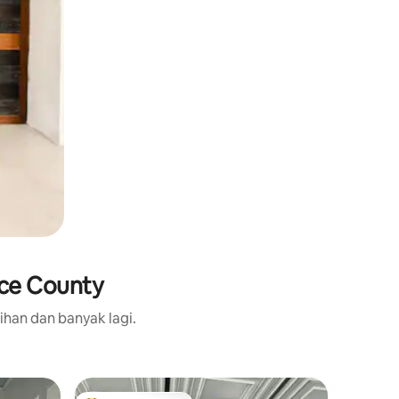
nce County
ihan dan banyak lagi.
Rumah d