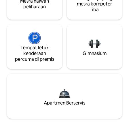
Mesra haiwan
mesra komputer
peliharaan
riba
Tempat letak
kenderaan
Gimnasium
percuma di premis
Apartmen Berservis