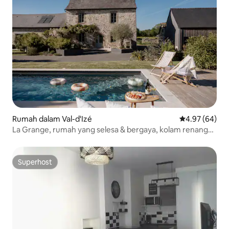
Rumah dalam Val-d'Izé
Penarafan pur
4.97 (64)
La Grange, rumah yang selesa & bergaya, kolam renang
dan jakuzi
Superhost
Superhost