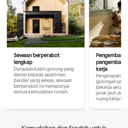
Sewaan berperabot
Pengembara d
lengkap
pengembara a
kerja
Daripada kabin gunung yang
damai kepada apartmen
Penginapan yan
bandar yang selesa, sewaan
golongan profe
berperabot ini mempunyai
bekerja secar
semua kemudahan rumah.
jarak jauh deng
ruang kerja khu