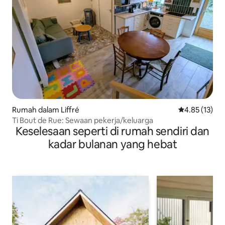
Rumah dalam Liffré
Penarafan pur
4.85 (13)
Ti Bout de Rue: Sewaan pekerja/keluarga
Keselesaan seperti di rumah sendiri dan
kadar bulanan yang hebat