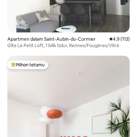
Apartmen dalam Saint-Aubin-du-Cormier
Penarafan pur
4.9 (113)
Gîte Le Petit Loft, 1 bilik tidur, Rennes/Fougères/Vitré
Pilihan tetamu
Pilihan utama tetamu