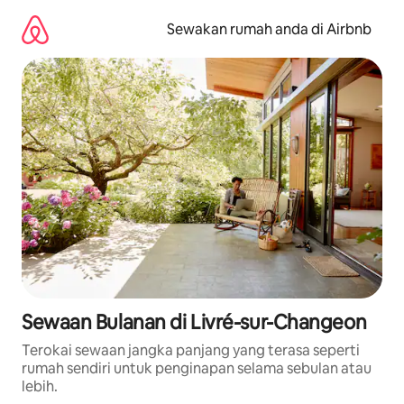
Langkau
ke
Sewakan rumah anda di Airbnb
kandungan
Sewaan Bulanan di Livré-sur-Changeon
Terokai sewaan jangka panjang yang terasa seperti
rumah sendiri untuk penginapan selama sebulan atau
lebih.