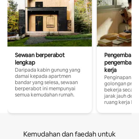
Sewaan berperabot
Pengembara d
lengkap
pengembara a
kerja
Daripada kabin gunung yang
damai kepada apartmen
Penginapan yan
bandar yang selesa, sewaan
golongan profe
berperabot ini mempunyai
bekerja secar
semua kemudahan rumah.
jarak jauh deng
ruang kerja khu
Kemudahan dan faedah untuk