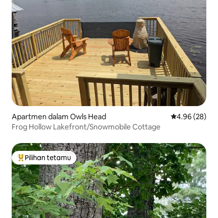
Apartmen dalam Owls Head
Penarafan pur
4.96 (28)
Frog Hollow Lakefront/Snowmobile Cottage
Pilihan tetamu
Pilihan utama tetamu