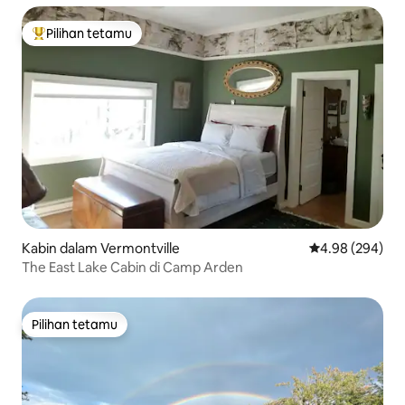
Pilihan tetamu
Pilihan utama tetamu
Kabin dalam Vermontville
Penarafan purat
4.98 (294)
The East Lake Cabin di Camp Arden
Pilihan tetamu
Pilihan tetamu