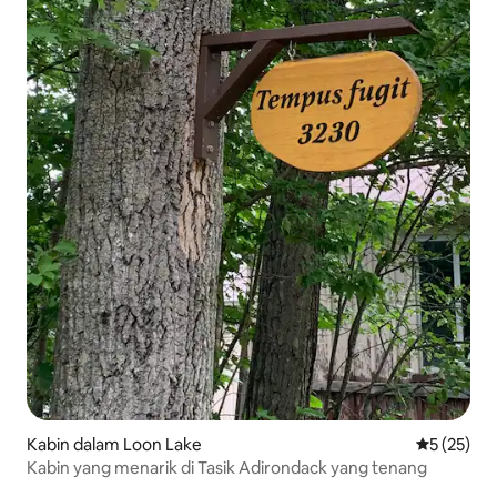
Kabin dalam Loon Lake
Penarafan 
5 (25)
Kabin yang menarik di Tasik Adirondack yang tenang