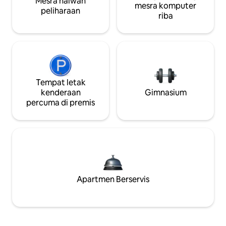
Mesra haiwan
mesra komputer
peliharaan
riba
Tempat letak
kenderaan
Gimnasium
percuma di premis
Apartmen Berservis