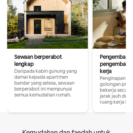
Sewaan berperabot
Pengembara d
lengkap
pengembara a
kerja
Daripada kabin gunung yang
damai kepada apartmen
Penginapan yan
bandar yang selesa, sewaan
golongan profe
berperabot ini mempunyai
bekerja secar
semua kemudahan rumah.
jarak jauh deng
ruang kerja khu
Kemudahan dan faedah untuk