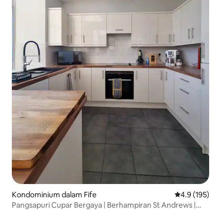
Kondominium dalam Fife
Penarafan pur
4.9 (195)
Pangsapuri Cupar Bergaya | Berhampiran St Andrews |
Tempat Letak Kereta Percuma