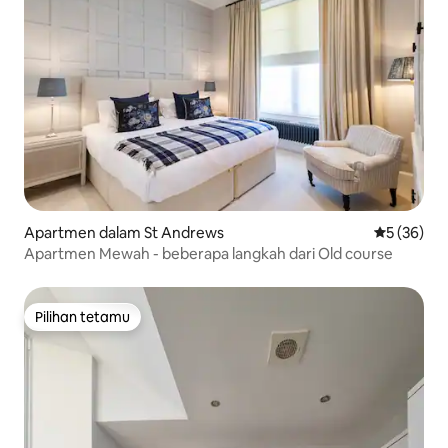
Apartmen dalam St Andrews
Penarafan 
5 (36)
Apartmen Mewah - beberapa langkah dari Old course
Pilihan tetamu
Pilihan tetamu