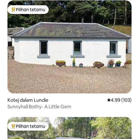
Pilihan tetamu
Pilihan utama tetamu
Kotej dalam Lundie
Penarafan pura
4.99 (103)
Sunnyhall Bothy- A Little Gem
Pilihan tetamu
Pilihan utama tetamu