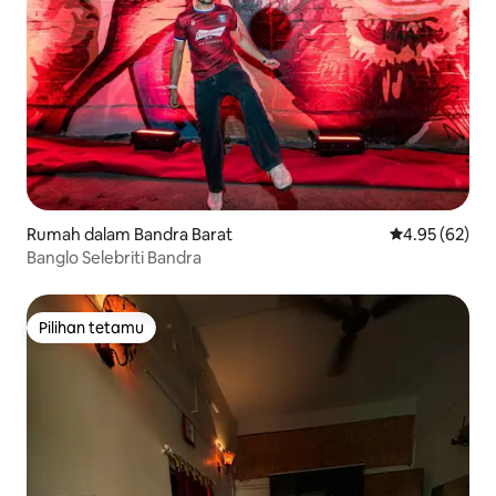
Rumah dalam Bandra Barat
Penarafan pur
4.95 (62)
Banglo Selebriti Bandra
Pilihan tetamu
Pilihan tetamu