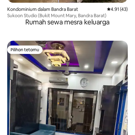
Kondominium dalam Bandra Barat
Penarafan pur
4.91 (43)
Sukoon Studio (Bukit Mount Mary, Bandra Barat)
Rumah sewa mesra keluarga
Pilihan tetamu
Pilihan tetamu