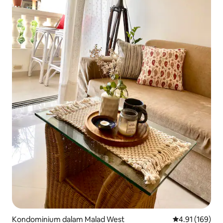
Kondominium dalam Malad West
Penarafan pura
4.91 (169)