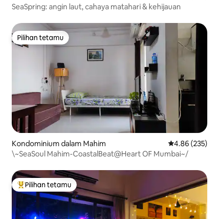
SeaSpring: angin laut, cahaya matahari & kehijauan
Pilihan tetamu
Pilihan tetamu
Kondominium dalam Mahim
Penarafan pura
4.86 (235)
\~SeaSoul Mahim-CoastalBeat@Heart OF Mumbai~/
Pilihan tetamu
Pilihan utama tetamu