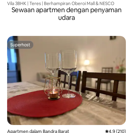
Vila 3BHK | Teres | Berhampiran Oberoi Mall & NESCO
Sewaan apartmen dengan penyaman
udara
Superhost
Superhost
Apartmen dalam Bandra Barat
Penarafan pur
4.9 (210)