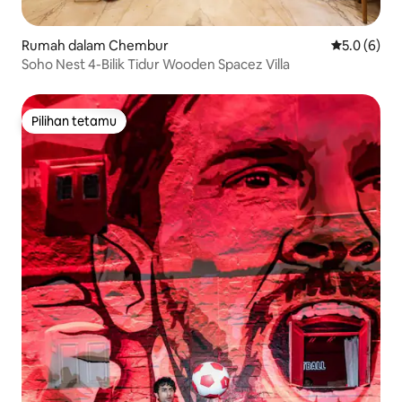
Rumah dalam Chembur
Penarafan p
5.0 (6)
Soho Nest 4-Bilik Tidur Wooden Spacez Villa
Pilihan tetamu
Pilihan tetamu