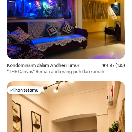
Kondominium dalam Andheri Timur
Penarafan pura
4.97 (135)
"THE Canvas" Rumah anda yang jauh dari rumah
Pilihan tetamu
Pilihan tetamu