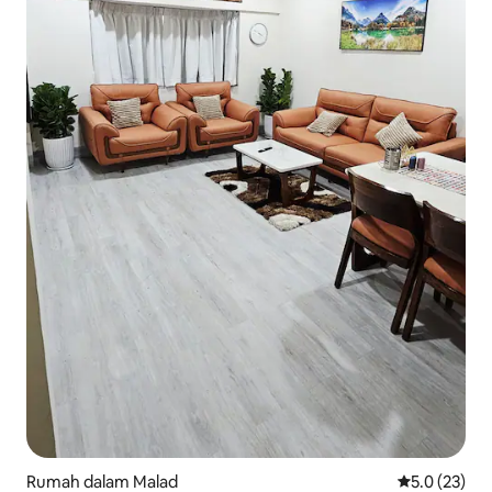
Rumah dalam Malad
Penarafan pu
5.0 (23)