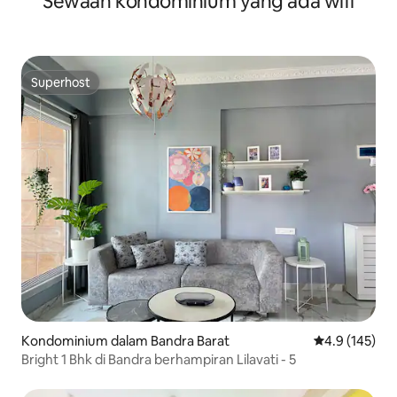
Sewaan kondominium yang ada wifi
Superhost
Superhost
Kondominium dalam Bandra Barat
Penarafan pur
4.9 (145)
Bright 1 Bhk di Bandra berhampiran Lilavati - 5