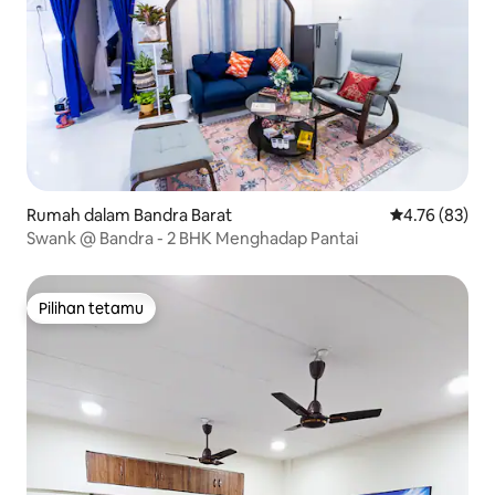
Rumah dalam Bandra Barat
Penarafan pur
4.76 (83)
Swank @ Bandra - 2 BHK Menghadap Pantai
Pilihan tetamu
Pilihan tetamu