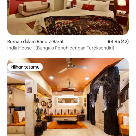
Rumah dalam Bandra Barat
Penarafan pur
4.95 (42)
India House - (Bungalo Penuh dengan Tereksendiri)
Pilihan tetamu
Pilihan tetamu