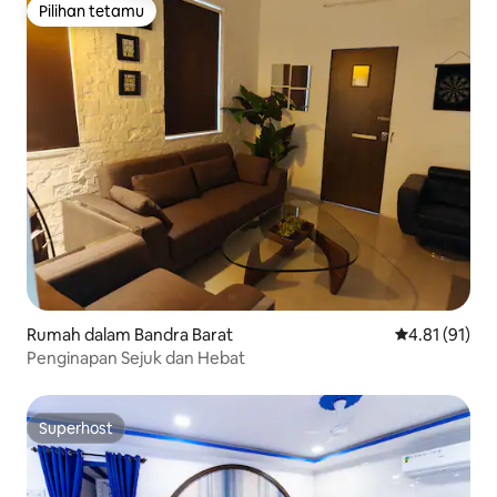
Pilihan tetamu
Pilihan tetamu
Rumah dalam Bandra Barat
Penarafan pur
4.81 (91)
Penginapan Sejuk dan Hebat
Superhost
Superhost