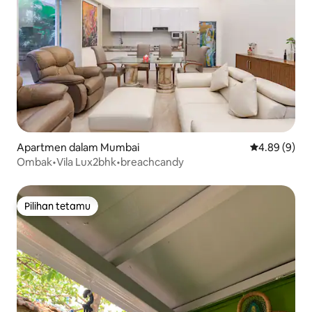
Apartmen dalam Mumbai
Penarafan pu
4.89 (9)
Ombak•Vila Lux2bhk•breachcandy
Pilihan tetamu
Pilihan tetamu