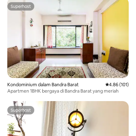
Superhost
Superhost
Kondominium dalam Bandra Barat
Penarafan pura
4.86 (101)
Apartmen 1BHK bergaya di Bandra Barat yang meriah
Superhost
Superhost