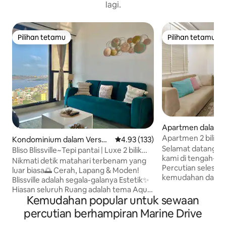
lagi.
Pilihan tetamu
Pilihan tetamu
Pilihan tetamu
Pilihan tetamu
Apartmen dalam 
Apartmen 2 bilik 
Kondominium dalam Versov
Penarafan purata 4.93 daripada 
4.93 (133)
pemandangan laut
Selamat datang ke 
a
Bliso Blissville~Tepi pantai | Luxe 2 bilik
kami di tengah-te
tidur | Pemandangan laut
Nikmati detik matahari terbenam yang
Percutian selesa 
luar biasa🌅 Cerah, Lapang & Moden!
kemudahan dan ke
Blissville adalah segala-galanya Estetik✨
tandingan. Terlet
Hiasan seluruh Ruang adalah tema Aqua
Opera House, Cho
Kemudahan popular untuk sewaan
yang menarik yang melengkapkan
Babulnath Temple,
pemandangan Laut 🩵 2bhk ini adalah
percutian berhampiran Marine Drive
meneroka mercu tand
Rumah kami yang dibina dengan kasih
pelancong peruba