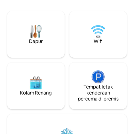
sayang dan Kami menjemput anda ke
berhampiran deng
sini untuk menikmati detik-detik penuh
terkemuka seperti 
kehangatan bersama orang tersayang
Breach Candy, dan
💜 Nikmati Pemandangan Menakjubkan
kehangatan rumah 
seluruh Bandar & lautan yang tidak
rumah, dengan set
berkesudahan dari setiap sudut! Sesuai
direka untuk peng
untuk penginapan jangka panjang,
dapat dilupakan. Selami budaya Mumbai
Staycation, Work-cation, Pengembara
Dapur
Wifi
Selatan yang kaya
Solo, Pelancong & mereka yang mencari
Keseronokan Mewah🌟
Tempat letak
Kolam Renang
kenderaan
percuma di premis