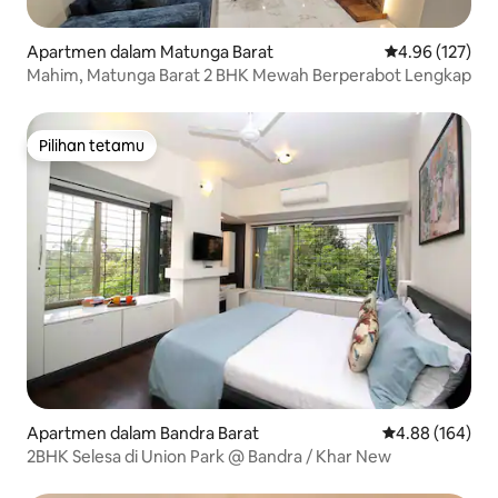
Apartmen dalam Matunga Barat
Penarafan pura
4.96 (127)
Mahim, Matunga Barat 2 BHK Mewah Berperabot Lengkap
Pilihan tetamu
Pilihan tetamu
Apartmen dalam Bandra Barat
Penarafan pura
4.88 (164)
2BHK Selesa di Union Park @ Bandra / Khar New