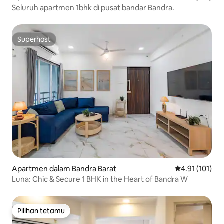
Seluruh apartmen 1bhk di pusat bandar Bandra.
Superhost
Superhost
Apartmen dalam Bandra Barat
Penarafan pura
4.91 (101)
Luna: Chic & Secure 1 BHK in the Heart of Bandra W
Pilihan tetamu
Pilihan tetamu