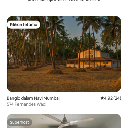
Pilihan tetamu
Pilihan tetamu
Banglo dalam Navi Mumbai
Penarafan pur
4.92 (24)
574 Fernandes Wadi
Superhost
Superhost