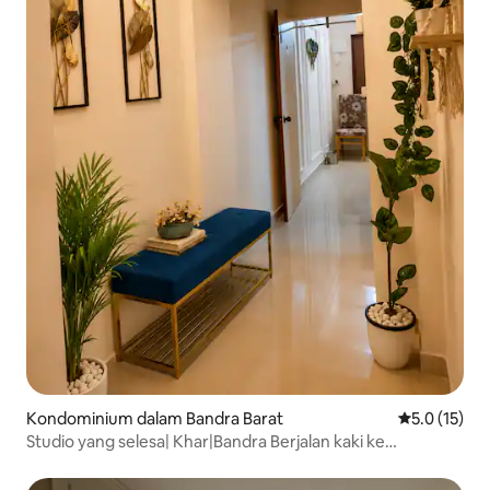
Kondominium dalam Bandra Barat
Penarafan pu
5.0 (15)
Studio yang selesa| Khar|Bandra Berjalan kaki ke
kafe|Membeli-belah|