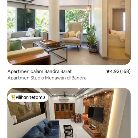
Apartmen dalam Bandra Barat
Penarafan pura
4.92 (168)
Apartmen Studio Menawan di Bandra
Pilihan tetamu
Pilihan utama tetamu