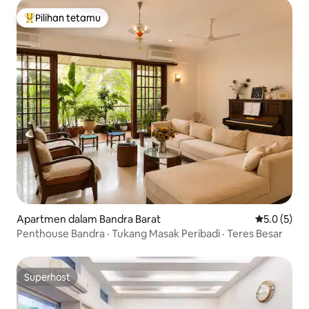
Pilihan tetamu
Pilihan utama tetamu
Apartmen dalam Bandra Barat
Penarafan p
5.0 (5)
Penthouse Bandra · Tukang Masak Peribadi · Teres Besar
Superhost
Superhost