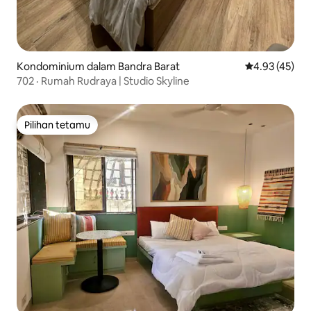
Kondominium dalam Bandra Barat
Penarafan pur
4.93 (45)
702 · Rumah Rudraya | Studio Skyline
Pilihan tetamu
Pilihan tetamu