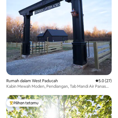
Rumah dalam West Paducah
Penarafan pu
5.0 (27)
Kabin Mewah Moden, Pendiangan, Tab Mandi Air Panas
Paducah
Pilihan tetamu
Pilihan utama tetamu