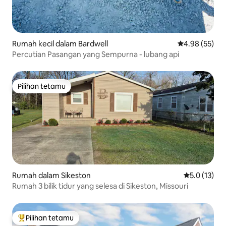
Rumah kecil dalam Bardwell
Penarafan pur
4.98 (55)
Percutian Pasangan yang Sempurna - lubang api
Pilihan tetamu
Pilihan tetamu
Rumah dalam Sikeston
Penarafan pu
5.0 (13)
Rumah 3 bilik tidur yang selesa di Sikeston, Missouri
Pilihan tetamu
Pilihan utama tetamu