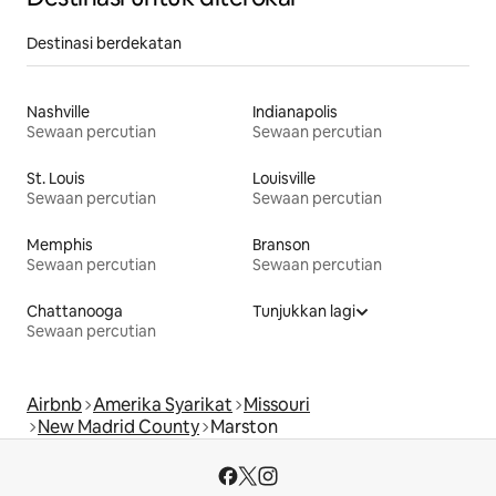
Destinasi berdekatan
Nashville
Indianapolis
Sewaan percutian
Sewaan percutian
St. Louis
Louisville
Sewaan percutian
Sewaan percutian
Memphis
Branson
Sewaan percutian
Sewaan percutian
Chattanooga
Tunjukkan lagi
Sewaan percutian
Airbnb
Amerika Syarikat
Missouri
New Madrid County
Marston