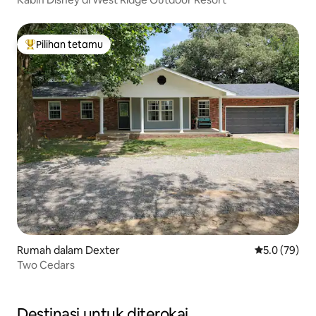
Pilihan tetamu
Pilihan utama tetamu
Rumah dalam Dexter
Penarafan pu
5.0 (79)
Two Cedars
Destinasi untuk diterokai