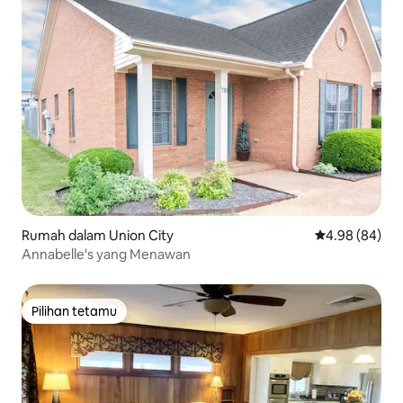
Rumah dalam Union City
Penarafan pura
4.98 (84)
Annabelle's yang Menawan
Pilihan tetamu
Pilihan tetamu