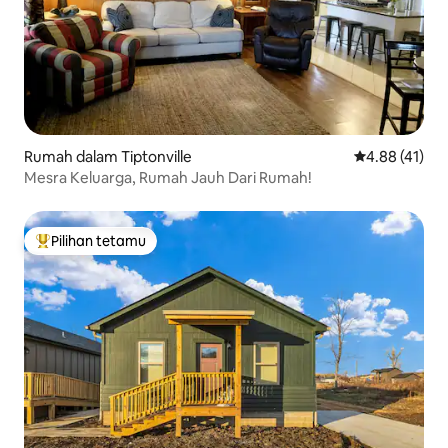
Rumah dalam Tiptonville
Penarafan pur
4.88 (41)
Mesra Keluarga, Rumah Jauh Dari Rumah!
Pilihan tetamu
Pilihan utama tetamu