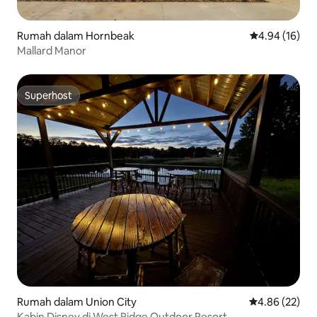
Rumah dalam Hornbeak
Penarafan pur
4.94 (16)
Mallard Manor
Superhost
Superhost
Rumah dalam Union City
Penarafan pur
4.86 (22)
Kabin Disney di West Ridge Outdoor Resort