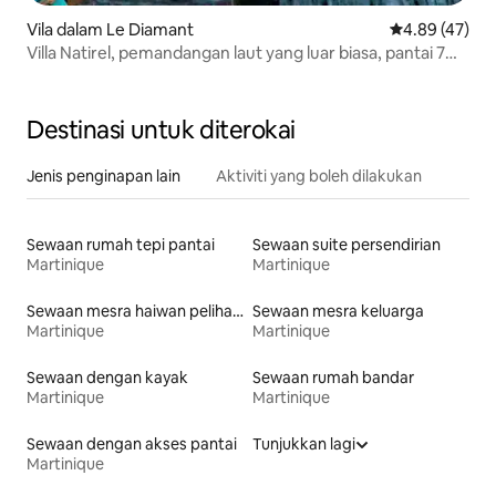
Vila dalam Le Diamant
Penarafan pur
4.89 (47)
Villa Natirel, pemandangan laut yang luar biasa, pantai 7
minit
Destinasi untuk diterokai
Jenis penginapan lain
Aktiviti yang boleh dilakukan
Sewaan rumah tepi pantai
Sewaan suite persendirian
Martinique
Martinique
Sewaan mesra haiwan peliharaan
Sewaan mesra keluarga
Martinique
Martinique
Sewaan dengan kayak
Sewaan rumah bandar
Martinique
Martinique
Sewaan dengan akses pantai
Tunjukkan lagi
Martinique