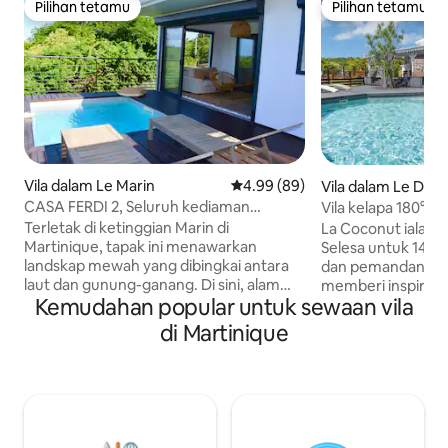
Pilihan tetamu
Pilihan tetamu
Pilihan tetamu
Pilihan tetamu
Vila dalam Le Marin
Penarafan purata 4.99 daripada
4.99 (89)
Vila dalam Le Dia
CASA FERDI 2, Seluruh kediaman
Vila kelapa 180° ba
dengan kolam renang persendirian
Terletak di ketinggian Marin di
La Coconut ialah v
Martinique, tapak ini menawarkan
Selesa untuk 14 p
landskap mewah yang dibingkai antara
dan pemandangan 
laut dan gunung-ganang. Di sini, alam
memberi inspiras
Kemudahan popular untuk sewaan vila
semula jadi yang unik bertujuan untuk
kelonggaran dan 
menawarkan anda penginapan
Panorama ini juga
di Martinique
berdasarkan kesejahteraan dan berehat.
dari ruang tamu y
Rumah ini telah direka dan dilengkapi
di kawasan chic y
untuk menampung dua rakan jiwa yang
berventilasi. Pant
memerlukan ketenangan dan
900 m, serta kedai
pemutusan hubungan. Ruang ini selesa
Mengendalikan d 'Arlet pada 1
dan dihiasi dengan teliti dengan
Kolam garam 6mx