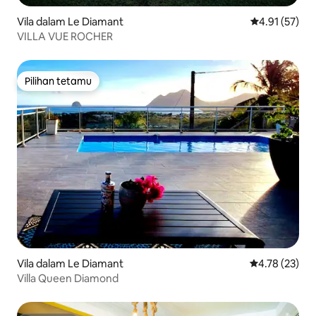
Vila dalam Le Diamant
Penarafan pur
4.91 (57)
VILLA VUE ROCHER
Pilihan tetamu
Pilihan tetamu
Vila dalam Le Diamant
Penarafan pur
4.78 (23)
Villa Queen Diamond