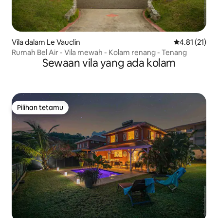
Vila dalam Le Vauclin
Penarafan pur
4.81 (21)
Rumah Bel Air - Vila mewah - Kolam renang - Tenang
Sewaan vila yang ada kolam
Pilihan tetamu
Pilihan tetamu