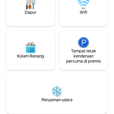
perhatian kepada perincian yang
(komposit) dari m
mewujudkan suasana yang bergaya dan
mengagumi lautan,
halus. Sesuai untuk pasangan
Diamond Rock.
Dapur
Wifi
bersendirian atau dengan kanak-kanak.
Tempat letak
Kolam Renang
kenderaan
percuma di premis
Penyaman udara