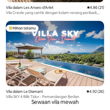
Vila dalam Les Anses-d'Arlet
Penarafan pur
4.86 (21)
Vila Creole yang cantik dengan kolam renang peribadi,
pemandangan laut
Pilihan tetamu
Pilihan utama tetamu
Vila dalam Le Diamant
Penarafan pur
4.92 (26)
Villa SKY 4 Bilik Tidur - Pemandangan Berlian
Sewaan vila mewah