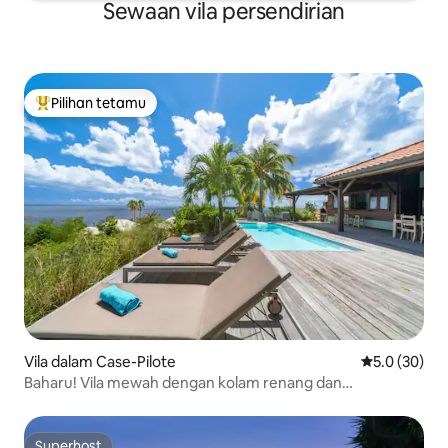
Sewaan vila persendirian
Pilihan tetamu
Pilihan utama tetamu
Vila dalam Case-Pilote
Penarafan pu
5.0 (30)
Baharu! Vila mewah dengan kolam renang dan
pemandangan laut di Caribbean
Superhost