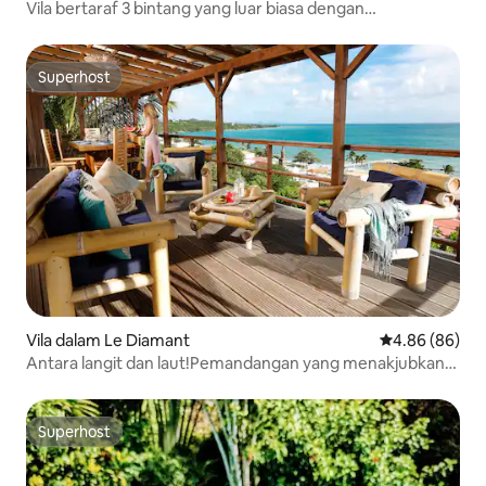
Vila bertaraf 3 bintang yang luar biasa dengan
pemandangan laut
Superhost
Superhost
Vila dalam Le Diamant
Penarafan pura
4.86 (86)
Antara langit dan laut!Pemandangan yang menakjubkan,
kolam renang, pantai 100m
Superhost
Superhost