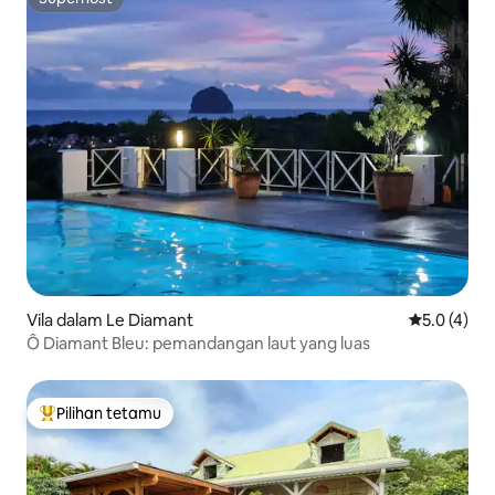
Superhost
Vila dalam Le Diamant
Penarafan p
5.0 (4)
Ô Diamant Bleu: pemandangan laut yang luas
Pilihan tetamu
Pilihan utama tetamu