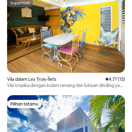
Superhost
Superhost
Vila dalam Les Trois-Îlets
Penarafan pur
4.77 (13)
Vila tropika dengan kolam renang dan lukisan dinding yang
unik
Pilihan tetamu
Pilihan tetamu