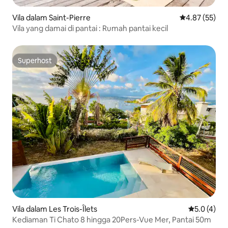
Vila dalam Saint-Pierre
Penarafan pur
4.87 (55)
Vila yang damai di pantai : Rumah pantai kecil
Superhost
Superhost
Vila dalam Les Trois-Îlets
Penarafan p
5.0 (4)
Kediaman Ti Chato 8 hingga 20Pers-Vue Mer, Pantai 50m