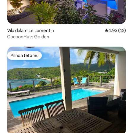
Vila dalam Le Lamentin
Penarafan pur
4.93 (42)
CocoonHuts Golden
Pilihan tetamu
Pilihan tetamu