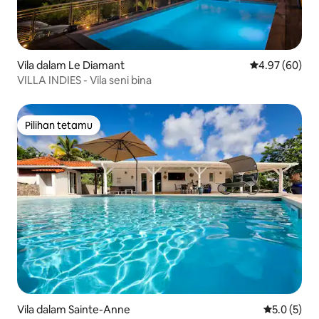
Vila dalam Le Diamant
Penarafan pur
4.97 (60)
VILLA INDIES - Vila seni bina
Pilihan tetamu
Pilihan tetamu
Vila dalam Sainte-Anne
Penarafan p
5.0 (5)