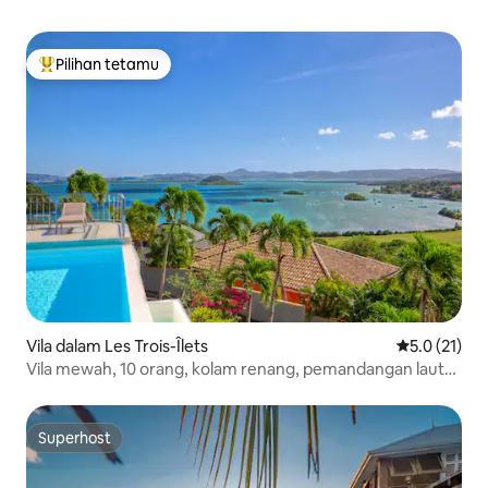
Pilihan tetamu
Pilihan utama tetamu
Vila dalam Les Trois-Îlets
Penarafan pu
5.0 (21)
Vila mewah, 10 orang, kolam renang, pemandangan laut
dan padang golf
Superhost
Superhost