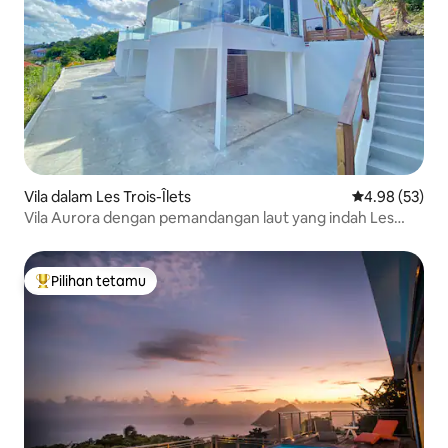
Vila dalam Les Trois-Îlets
Penarafan pur
4.98 (53)
Vila Aurora dengan pemandangan laut yang indah Les
Trois ilets
Pilihan tetamu
Pilihan utama tetamu