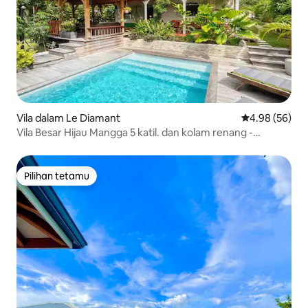
Vila dalam Le Diamant
Penarafan pur
4.98 (56)
Vila Besar Hijau Mangga 5 katil. dan kolam renang -
Diamant
Pilihan tetamu
Pilihan tetamu