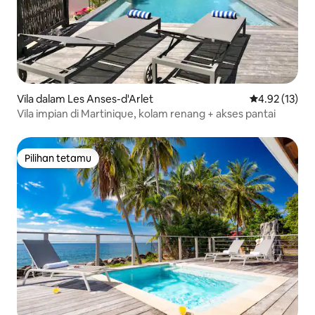
Vila dalam Les Anses-d'Arlet
Penarafan pur
4.92 (13)
Vila impian di Martinique, kolam renang + akses pantai
Pilihan tetamu
Pilihan tetamu