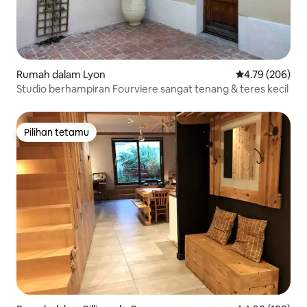
Rumah dalam Lyon
Penarafan pura
4.79 (206)
Studio berhampiran Fourviere sangat tenang & teres kecil
Pilihan tetamu
Pilihan tetamu