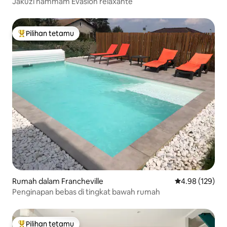
Jakuzi hammam Evasion relaxante
Pilihan tetamu
Pilihan utama tetamu
Rumah dalam Francheville
Penarafan pura
4.98 (129)
Penginapan bebas di tingkat bawah rumah
Pilihan tetamu