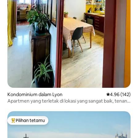
Kondominium dalam Lyon
Penarafan pura
4.96 (142)
Apartmen yang terletak di lokasi yang sangat baik, tenang
dan cerah
Pilihan tetamu
Pilihan utama tetamu