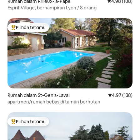
Rumah dalam Rillieux-la-Pape
Penarafan pura
4.98 (108)
Esprit Village, berhampiran Lyon / 8 orang
Pilihan tetamu
Pilihan utama tetamu
Rumah dalam St-Genis-Laval
Penarafan pura
4.97 (138)
apartmen/rumah bebas di taman berhutan
Pilihan tetamu
Pilihan utama tetamu