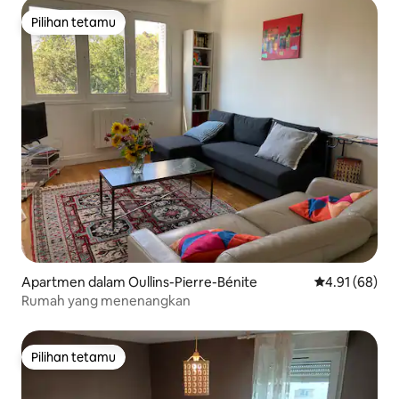
Pilihan tetamu
Pilihan tetamu
Apartmen dalam Oullins-Pierre-Bénite
Penarafan pur
4.91 (68)
Rumah yang menenangkan
Pilihan tetamu
Pilihan tetamu