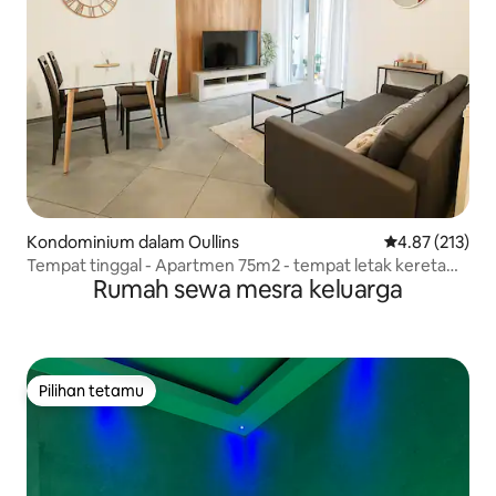
Kondominium dalam Oullins
Penarafan pura
4.87 (213)
Tempat tinggal - Apartmen 75m2 - tempat letak kereta
Rumah sewa mesra keluarga
percuma
Pilihan tetamu
Pilihan tetamu