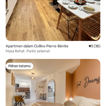
Apartmen dalam Oullins-Pierre-Bénite
Penarafan 
5 (36)
Masa Rehat -Parkir selamat
Pilihan tetamu
Pilihan tetamu