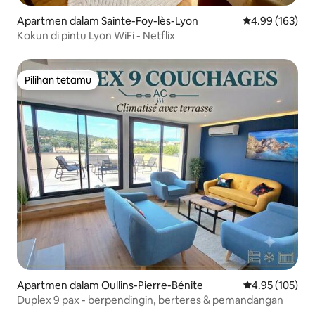
Apartmen dalam Sainte-Foy-lès-Lyon
Penarafan pura
4.99 (163)
Kokun di pintu Lyon WiFi - Netflix
Pilihan tetamu
Pilihan tetamu
Apartmen dalam Oullins-Pierre-Bénite
Penarafan pura
4.95 (105)
Duplex 9 pax - berpendingin, berteres & pemandangan