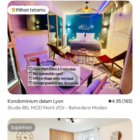
Pilihan tetamu
Pilihan utama tetamu
Kondominium dalam Lyon
Penarafan pura
4.95 (165)
Studio BEL MOD Mont d'Or - Belvedere Moden
Superhost
Superhost