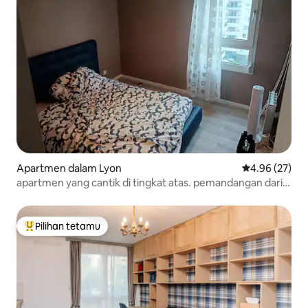
Apartmen dalam Lyon
Penarafan pur
4.96 (27)
apartmen yang cantik di tingkat atas. pemandangan dari
dieu
Pilihan tetamu
Pilihan utama tetamu