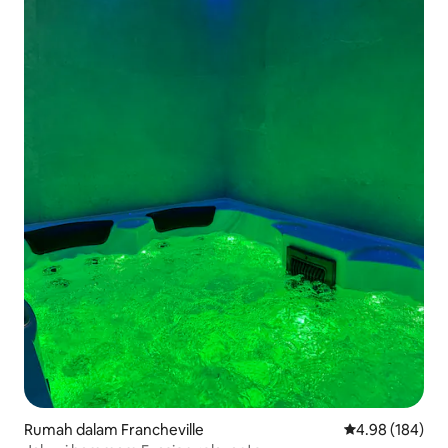
Rumah dalam Francheville
Penarafan pura
4.98 (184)