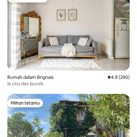
Pilihan utama tetamu
Rumah dalam Brignais
Penarafan pur
4.9 (290)
le clos des laurels
Pilihan tetamu
Pilihan tetamu