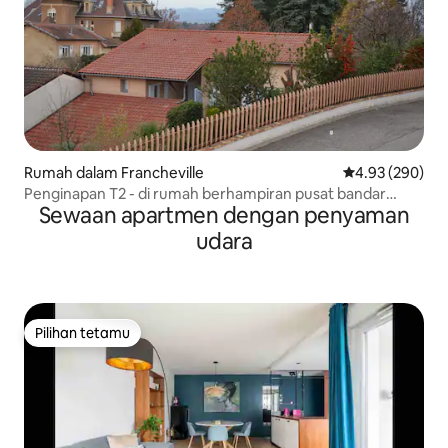
Rumah dalam Francheville
Penarafan pura
4.93 (290)
Penginapan T2 - di rumah berhampiran pusat bandar
Sewaan apartmen dengan penyaman
LYON
udara
Pilihan tetamu
Pilihan tetamu