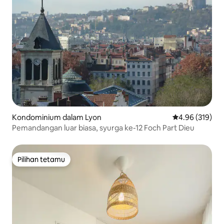
Kondominium dalam Lyon
Penarafan pura
4.96 (319)
Pemandangan luar biasa, syurga ke-12 Foch Part Dieu
Pilihan tetamu
Pilihan tetamu