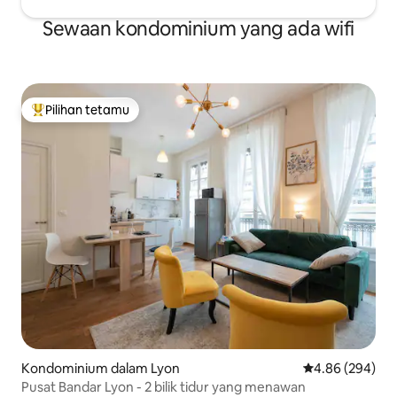
Sewaan kondominium yang ada wifi
Pilihan tetamu
Pilihan utama tetamu
Kondominium dalam Lyon
Penarafan purat
4.86 (294)
Pusat Bandar Lyon - 2 bilik tidur yang menawan