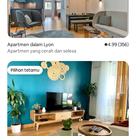
Apartmen dalam Lyon
Penarafan pura
4.99 (356)
Apartmen yang cerah dan selesa
Pilihan tetamu
Pilihan tetamu