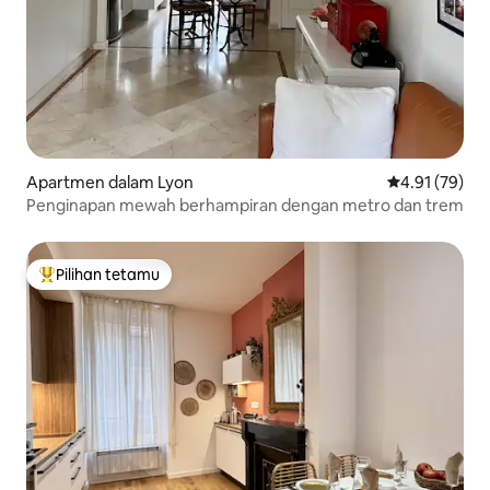
Apartmen dalam Lyon
Penarafan pur
4.91 (79)
Penginapan mewah berhampiran dengan metro dan trem
Pilihan tetamu
Pilihan utama tetamu