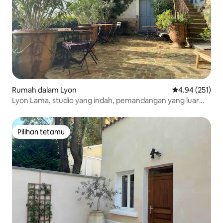
Rumah dalam Lyon
Penarafan pura
4.94 (251)
Lyon Lama, studio yang indah, pemandangan yang luar
biasa!
Pilihan tetamu
Pilihan tetamu