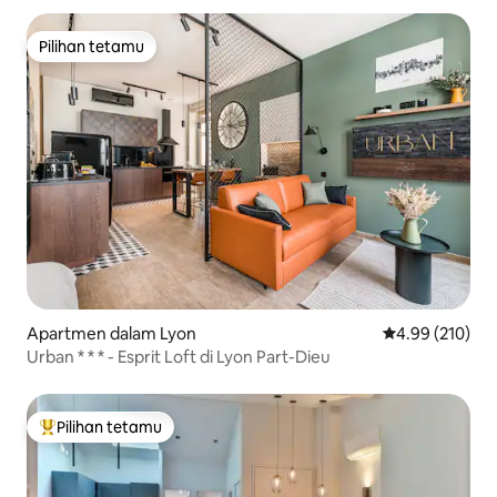
Pilihan tetamu
Pilihan tetamu
Apartmen dalam Lyon
Penarafan pura
4.99 (210)
Urban * * * - Esprit Loft di Lyon Part-Dieu
Pilihan tetamu
Pilihan utama tetamu