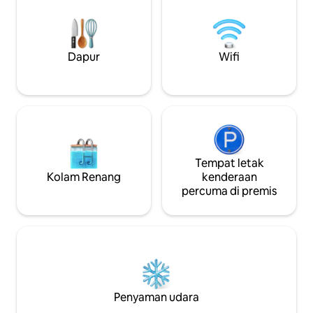
🏟️ Stadium Groupama / LDLC Arena (≈
Perrache adalah s
23 min) 🛍️ Kemudahan 100 m jauhnya
bas, anda boleh m
Dilarang merokok Pembersihan
metro A dan beber
menyeluruh selepas setiap penginapan
Dapur
Wifi
Tempat letak
Kolam Renang
kenderaan
percuma di premis
Penyaman udara