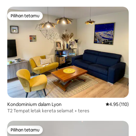
Pilihan tetamu
Pilihan tetamu
Kondominium dalam Lyon
Penarafan pura
4.95 (110)
T2 Tempat letak kereta selamat + teres
Pilihan tetamu
Pilihan tetamu