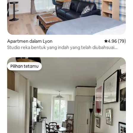
Apartmen dalam Lyon
Penarafan pur
4.96 (79)
Studio reka bentuk yang indah yang telah diubahsuai
semula
Pilihan tetamu
Pilihan tetamu