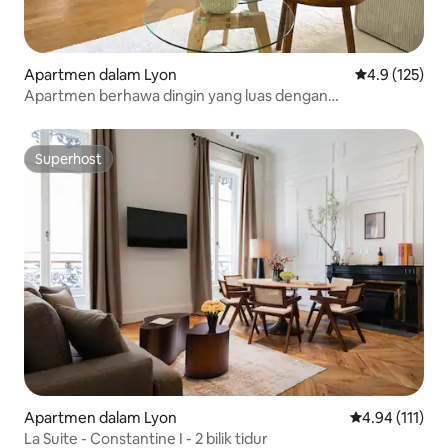
Apartmen dalam Lyon
Penarafan pur
4.9 (125)
Apartmen berhawa dingin yang luas dengan
pemandangan Fourvière
Superhost
Superhost
Apartmen dalam Lyon
Penarafan pura
4.94 (111)
La Suite - Constantine I - 2 bilik tidur