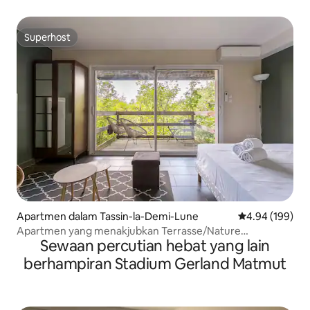
Superhost
Superhost
Apartmen dalam Tassin-la-Demi-Lune
Penarafan pura
4.94 (199)
Apartmen yang menakjubkan Terrasse/Nature
Sewaan percutian hebat yang lain
Lyon/Tassin
berhampiran Stadium Gerland Matmut