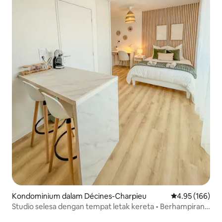
Kondominium dalam Décines-Charpieu
Penarafan pura
4.95 (166)
Studio selesa dengan tempat letak kereta • Berhampiran
Lyon dan stadium