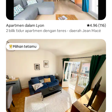
Apartmen dalam Lyon
Penarafan pura
4.96 (116)
2 bilik tidur apartmen dengan teres - daerah Jean Macé
Pilihan tetamu
Pilihan utama tetamu