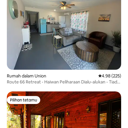
Rumah dalam Union
Penarafan pura
4.98 (225)
Route 66 Retreat - Haiwan Peliharaan Dialu-alukan - Tiada
yuran pembersihan
Pilihan tetamu
Pilihan tetamu