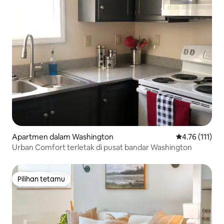
Apartmen dalam Washington
Penarafan pura
4.76 (111)
Urban Comfort terletak di pusat bandar Washington
Pilihan tetamu
Pilihan tetamu