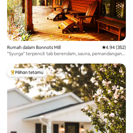
Rumah dalam Bonnots Mill
Penarafan pura
4.94 (352)
"Syurga" terpencil: tab berendam, sauna, pemandangan
matahari terbenam
Pilihan tetamu
Pilihan utama tetamu