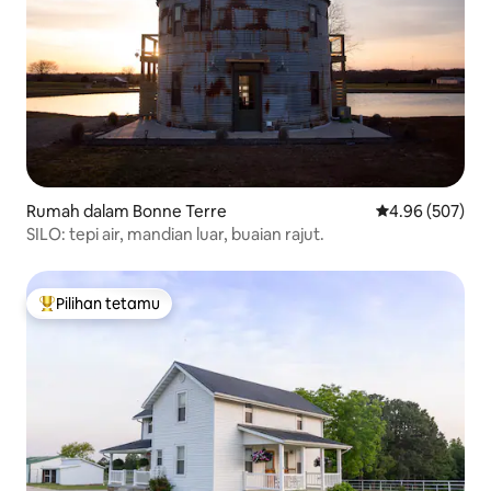
Rumah dalam Bonne Terre
Penarafan pura
4.96 (507)
SILO: tepi air, mandian luar, buaian rajut.
Pilihan tetamu
Pilihan utama tetamu