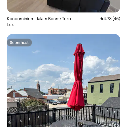
Kondominium dalam Bonne Terre
Penarafan pur
4.78 (46)
Lux
Superhost
Superhost