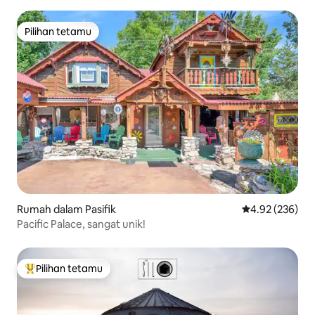
Pilihan tetamu
Pilihan tetamu
Rumah dalam Pasifik
Penarafan pura
4.92 (236)
Pacific Palace, sangat unik!
Pilihan tetamu
Pilihan utama tetamu