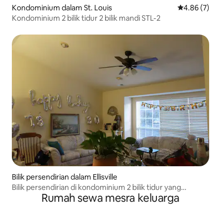
Kondominium dalam St. Louis
Penarafan pu
4.86 (7)
Kondominium 2 bilik tidur 2 bilik mandi STL-2
Bilik persendirian dalam Ellisville
Bilik persendirian di kondominium 2 bilik tidur yang
Rumah sewa mesra keluarga
menarik