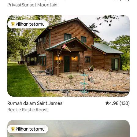
Privasi Sunset Mountain
Pilihan tetamu
Pilihan utama tetamu
Rumah dalam Saint James
Penarafan pura
4.98 (130)
Reel-e Rustic Roost
Pilihan tetamu
Pilihan utama tetamu