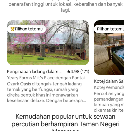
penarafan tinggi untuk lokasi, kebersihan dan banyak
lagi.
Pilihan tetamu
Pilihan tetamu
Pilihan utama tetamu
Pilihan tetamu
Penginapan ladang dalam St
Penarafan purata 4.98 daripada 
4.98 (171)
eelville
Yeary Farms Milt's Place dengan Pantai
Kotej dalam Saint C
Persendirian!
Ozark Oasis di tengah-tengah ladang
Kotej Pemandanga
ternak yang berfungsi, rumah yang
air panas, sauna, 
Percutian yang 
direka bentuk khas ini menawarkan
pemandangan Sun
keselesaan deluxe. Dengan beberapa
lembah yang menakjubkan
dek, beranda dan pemandangan di luar
dikemas kini teru
setiap tingkap, kediaman ini merupakan
Kemudahan popular untuk sewaan
dengan 3 ekar dan
percutian yang sesuai untuk percutian
dari St. Louis. Percutian yang sempurna
romantik, keluarga dan rakan-rakan
percutian berhampiran Taman Negeri
untuk keluarga be
untuk berehat dan mencipta kenangan,