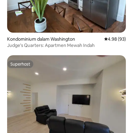
Kondominium dalam Washington
Penarafan pur
4.98 (93)
Judge's Quarters: Apartmen Mewah Indah
Superhost
Superhost