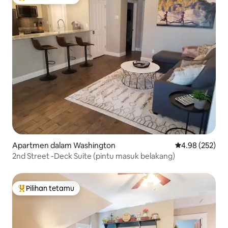
Pilihan utama tetamu
Apartmen dalam Washington
Penarafan pura
4.98 (252)
2nd Street -Deck Suite (pintu masuk belakang)
Pilihan tetamu
Pilihan utama tetamu