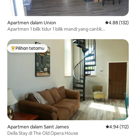
Apartmen dalam Union
Penarafan pura
4.88 (132)
Apartmen 1 bilik tidur 1 bilik mandi yang cantik
berhampiran dengan bandar.
Pilihan tetamu
Pilihan utama tetamu
Apartmen dalam Saint James
Penarafan pura
4.94 (112)
Della Stay di The Old Opera House