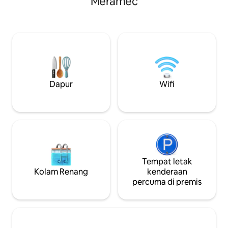
Meramec
kecil. Bersantai di dek atas atau bawah
artis dan penulis untuk menganjurkan
dan nikmati mata
bengkel atau percutian, atau orang
indah. Berhampiran dengan memancing,
tunggal untuk melepaskan diri daripada
terapung, kembara
semuanya. Anjing yang baik dialu-alukan,
Gua Meramec. Rumah ini mempunyai
$ 35 bagi setiap anjing seminggu, yuran
semua yang anda 
dikutip secara berasingan pada masa
percutian yang hebat. Sil
daftar masuk. Cari tapak Ladang Tahun
makanan, minuman
untuk maklumat lanjut.
sendiri untuk ung
Dapur
Wifi
matahari terbena
Tempat letak
Kolam Renang
kenderaan
percuma di premis