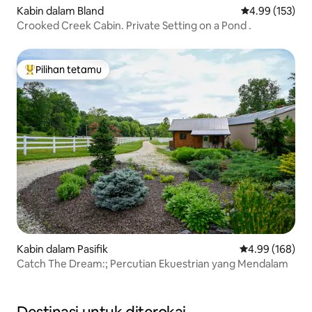
Kabin dalam Bland
Penarafan pura
4.99 (153)
Crooked Creek Cabin. Private Setting on a Pond .
Pilihan tetamu
Pilihan utama tetamu
Kabin dalam Pasifik
Penarafan pura
4.99 (168)
Catch The Dream:; Percutian Ekuestrian yang Mendalam