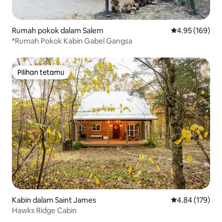
Rumah pokok dalam Salem
Penarafan pura
4.95 (169)
*Rumah Pokok Kabin Gabel Gangsa
Pilihan tetamu
Pilihan tetamu
Kabin dalam Saint James
Penarafan pura
4.84 (179)
Hawks Ridge Cabin