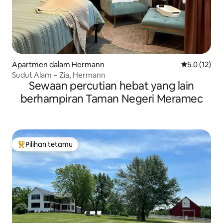
Apartmen dalam Hermann
Penarafan pu
5.0 (12)
Sudut Alam ~ Zia, Hermann
Sewaan percutian hebat yang lain
berhampiran Taman Negeri Meramec
Pilihan tetamu
Pilihan utama tetamu