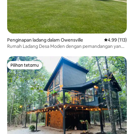
Penginapan ladang dalam Owensville
Penarafan pura
4.99 (113)
Rumah Ladang Desa Moden dengan pemandangan yang
indah
Pilihan tetamu
Pilihan tetamu