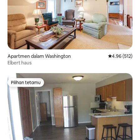
Apartmen dalam Washington
Penarafan pura
4.96 (512)
Elbert haus
Pilihan tetamu
Pilihan tetamu