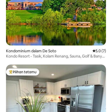
Kondominium dalam De Soto
Penarafan p
5.0 (7)
Kondo Resort - Tasik, Kolam Renang, Sauna, Golf & Banyak
Lagi! #32
Pilihan tetamu
Pilihan utama tetamu