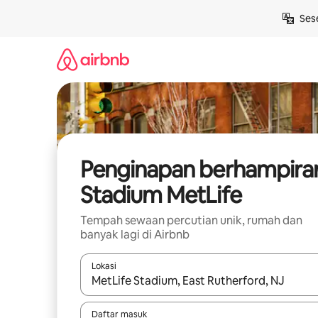
Langkau
Ses
ke
kandungan
Penginapan berhampira
Stadium MetLife
Tempah sewaan percutian unik, rumah dan
banyak lagi di Airbnb
Lokasi
Apabila hasil tersedia, navigasi dengan kekunci
Daftar masuk