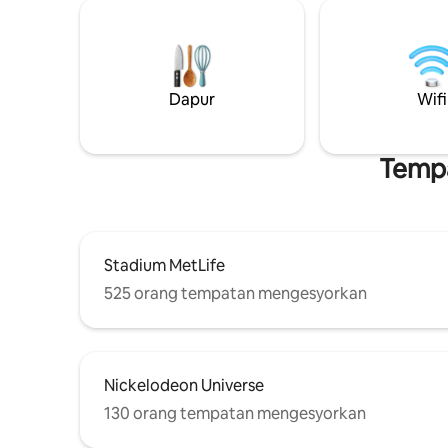
ini benar
anda dekat dengan segala-galanya
pintu mas
sambil menawarkan tempat yang tenang
persendir
untuk berehat. ✔ 5 min ke MetLife ✔ 5
tempat le
minit American Dream ✔ 15 min ke NYC
indah sep
✔ 15 minit ke EWR Tempat Letak
Dapur
Wifi
ROMANTI
Kereta✔ Persendirian ✔ Moden Diubah
Suai Sepenuhnya Wifi ✔ Pantas ✔
Keluarga, Kumpulan
Tempa
Stadium MetLife
525 orang tempatan mengesyorkan
Nickelodeon Universe
130 orang tempatan mengesyorkan