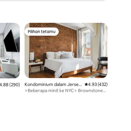
Pilihan tetamu
Pilihan tetamu
Kondominium dalam Jersey
Penarafan purata 4.93 
4.93 (432)
enarafan purata 4.88 daripada 5, 290 ulasan
4.88 (290)
City
⭐Beberapa minit ke NYC⭐ Brownstone
Beauty | TEMPAT LETAK KENDERAAN
PERCUMA