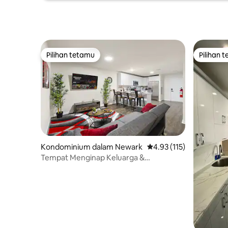
Pilihan tetamu
Pilihan 
Pilihan tetamu
Pilihan 
Kondominium dalam Newark
Penarafan purata 4.93 d
4.93 (115)
Tempat Menginap Keluarga &
Pengembara - NYC & NWK dengan
tempat letak kereta percuma