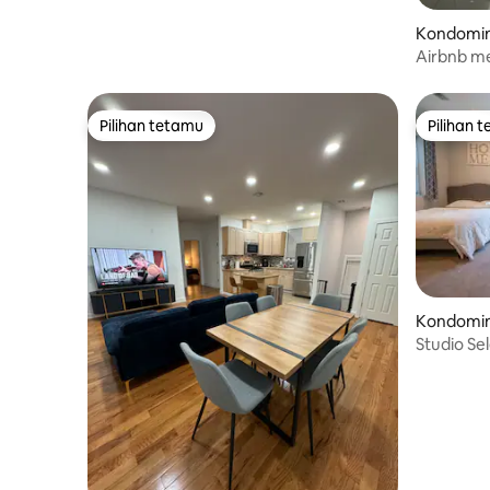
Kondomin
n
Airbnb me
Pilihan tetamu
Pilihan 
Pilihan tetamu
Pilihan 
Kondomin
City
Studio S
perjalanan