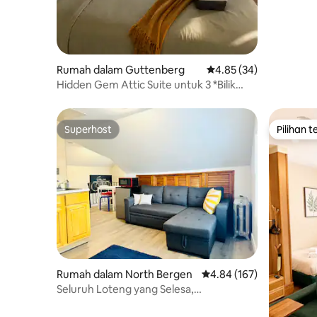
Rumah dalam Guttenberg
Penarafan purata 4.85 
4.85 (34)
Hidden Gem Attic Suite untuk 3 *Bilik
Mandi&Dapur Persendirian. Piala Dunia
Superhost
Pilihan 
Superhost
Pilihan 
Rumah dalam North Bergen
Penarafan purata 4.84 d
4.84 (167)
Seluruh Loteng yang Selesa,
berhampiran dengan NYC dan MetLife!