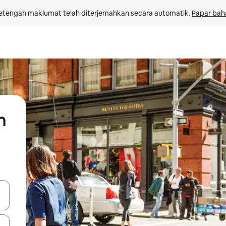
etengah maklumat telah diterjemahkan secara automatik. 
Papar bah
n
 anak panah atas dan bawah atau teroka dengan sentuhan atau gerak l