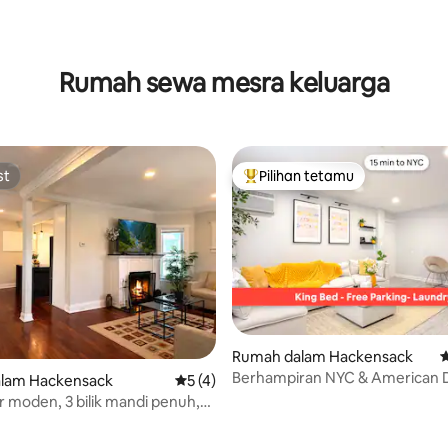
aripada 5, 132 ulasan
Rumah sewa mesra keluarga
st
Pilihan tetamu
st
Pilihan utama tetamu
Rumah dalam Hackensack
P
Berhampiran NYC & American 
lam Hackensack
Penarafan purata 5 daripada 5, 4 ulasan
5 (4)
Katil King + Tempat Letak Kere
dur moden, 3 bilik mandi penuh,
Percuma
uk 10 tetamu berhampiran NYC