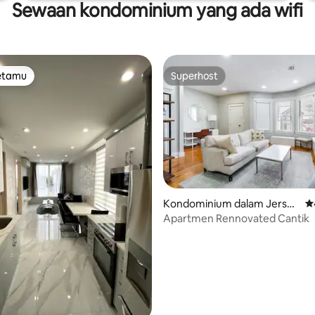
Sewaan kondominium yang ada wifi
tetamu
Superhost
tetamu
Superhost
aripada 5, 115 ulasan
Kondominium dalam Jersey
P
City
Apartmen Rennovated Cantik