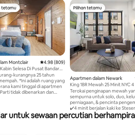
n tetamu
Pilihan tetamu
 utama tetamu
Pilihan tetamu
lam Montclair
Penarafan purata 4.98 daripada 5, 809 ulasan
4.98 (809)
Kabin Selesa Di Pusat Bandar
 daripada 5, 7 ulasan
urang-kurangnya 25 tahun
Apartmen dalam Newark
empah. *Ini adalah ruang yang
King 1BR Mewah 25 Minit NYC 4 
rana kami tinggal di apartmen
Prudential/Penn
Terokai penginapan mewah ya
 Parti tidak dibenarkan dan
sempurna untuk solo, duo, kelu
2 orang di dalam bilik pada
perniagaan, & pencinta penge
kayu, studio
✔️4 minit berjalan kaki ke Stes
 berada betul-betul di tengah-
r untuk sewaan percutian berhampira
(kereta api ke NYC dalam masa
ndar. Banyak restoran, bar,
daripada 30 minit) & Prudential
an transit NYC yang sangat
✔️Kurang daripada 15 minit dar
ereta Api dan Bas) semuanya
Terbang Newark-EWR ✔️Berha
erapa minit berjalan kaki. Apt