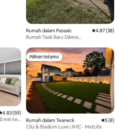
Rumah dalam Passaic
Penarafan purata 4.87
4.87 (38)
Rumah Tasik Baru Dibina
NYC/EWR/MetLife/AD Mall
Pilihan tetamu
Pilihan tetamu
Penarafan purata 4.83 daripada 5, 59 ulasan
4.83 (59)
10 min ke
Rumah dalam Teaneck
Penarafan purata 
5 (8)
City & Stadium Luxe | NYC - MetLife