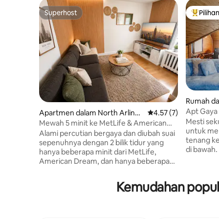
Superhost
Piliha
Superhost
Pilihan
Rumah da
Apt Gaya 
Apartmen dalam North Arlingt
Penarafan purata 4.57
4.57 (7)
Montclair
Mesti sek
on
Mewah 5 minit ke MetLife & American
untuk men
Dream Berhampiran NYC
Alami percutian bergaya dan diubah suai
tenang ke
sepenuhnya dengan 2 bilik tidur yang
di bawah.
hanya beberapa minit dari MetLife,
MAKSIMUM 
American Dream, dan hanya beberapa
bila-bila masa. Ini semua 
minit memandu ke NYC dan EWR. Piala
tingkat 3
Dunia, konsert, keluarga, peneroka
Kemudahan popula
tengah ba
bandar, ini menggabungkan keselesaan,
teater, d
kemudahan dan kemewahan. Sama ada
mudah (K
menghadiri perlawanan, membeli-belah,
hanya beb
meneroka Manhattan, ini meletakkan