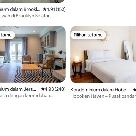
ium dalam Brookly
Penarafan purata 4.91 daripada 5, 152 ulasan
4.91 (152)
wah di Brooklyn Selatan
tetamu
Pilihan tetamu
tetamu
Pilihan tetamu
ium dalam Jersey
Penarafan purata 4.93 daripada 5, 240 ulasan
4.93 (240)
Kondominium dalam Hobok
P
en
elesa dengan kemudahan
Hoboken Haven – Pusat bandar
 di Jersey City