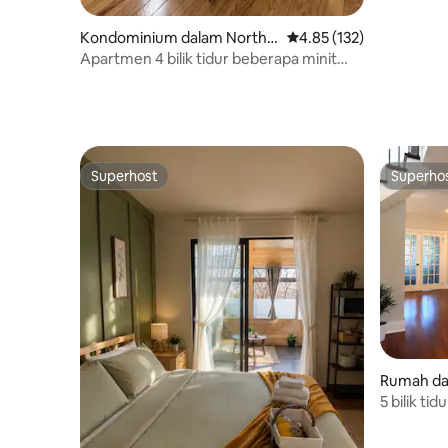
Kondominium dalam North B
Penarafan purata 4.85 d
4.85 (132)
ergen
Apartmen 4 bilik tidur beberapa minit
dari NYC &MetLife
Superhost
Superho
Superhost
Superho
Rumah da
5 bilik ti
muat unt