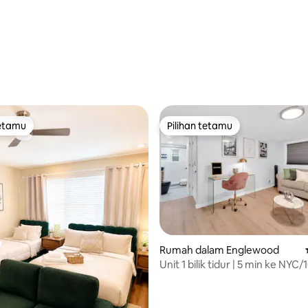
daripada 5, 34 ulasan
tetamu
Pilihan tetamu
tetamu
Pilihan tetamu
Rumah dalam Englewood
Unit 1 bilik tidur | 5 min ke NYC/
aripada 5, 167 ulasan
Stadium MetLife