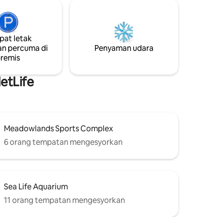
Taman
ke Lapangan Terbang Newark & Pusat
an
Prudential -Dekat dengan Starbucks,
ses mudah
WholeFoods, TJ & restoran yang popular
Newark
-Tempat letak kereta & dobi bukan
at letak
an
komersil percuma +Wi-Fi - Diskaun
n percuma di
Penyaman udara
tersedia untuk penginapan lanjutan
remis
enginapan
aik di
etLife
Meadowlands Sports Complex
6 orang tempatan mengesyorkan
Sea Life Aquarium
11 orang tempatan mengesyorkan