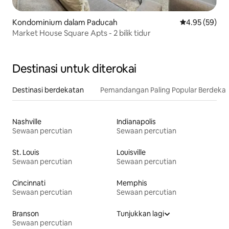
Kondominium dalam Paducah
Penarafan pur
4.95 (59)
Market House Square Apts - 2 bilik tidur
Destinasi untuk diterokai
Destinasi berdekatan
Pemandangan Paling Popular Berdeka
Nashville
Indianapolis
Sewaan percutian
Sewaan percutian
St. Louis
Louisville
Sewaan percutian
Sewaan percutian
Cincinnati
Memphis
Sewaan percutian
Sewaan percutian
Branson
Tunjukkan lagi
Sewaan percutian