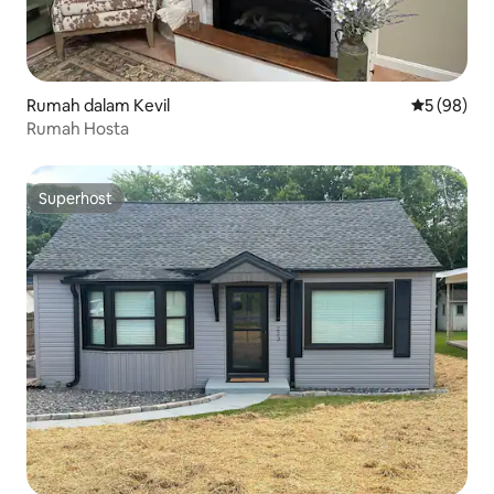
Rumah dalam Kevil
Penarafan 
5 (98)
Rumah Hosta
Superhost
Superhost