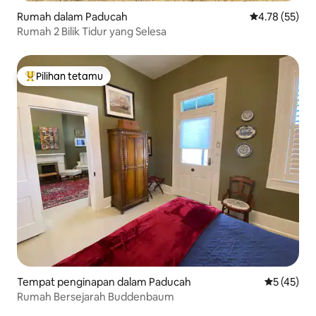
Rumah dalam Paducah
Penarafan pur
4.78 (55)
Rumah 2 Bilik Tidur yang Selesa
Pilihan tetamu
Pilihan utama tetamu
Tempat penginapan dalam Paducah
Penarafan 
5 (45)
Rumah Bersejarah Buddenbaum