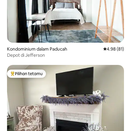
Kondominium dalam Paducah
Penarafan pur
4.98 (81)
Depot di Jefferson
Pilihan tetamu
Pilihan utama tetamu