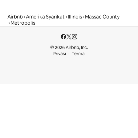
Airbnb
Amerika Syarikat
Illinois
Massac County
Metropolis
© 2026 Airbnb, Inc.
Privasi
Terma