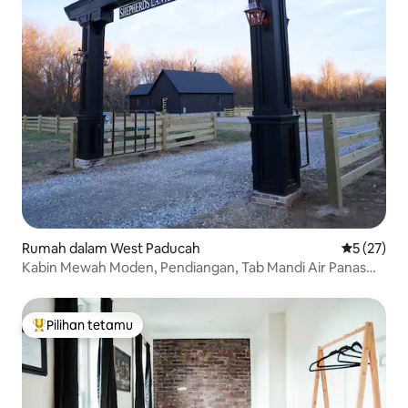
Rumah dalam West Paducah
Penarafan 
5 (27)
Kabin Mewah Moden, Pendiangan, Tab Mandi Air Panas
Paducah
Pilihan tetamu
Pilihan utama tetamu