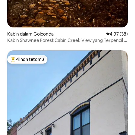
Kabin dalam Golconda
Penarafan pur
4.97 (38)
Kabin Shawnee Forest Cabin Creek View yang Terpencil |
Tab mandi air panas
Pilihan tetamu
Pilihan utama tetamu