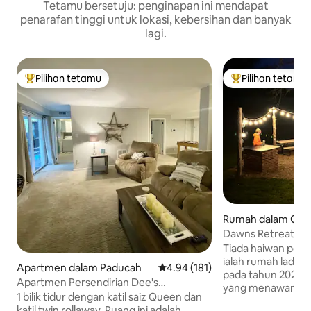
Tetamu bersetuju: penginapan ini mendapat
penarafan tinggi untuk lokasi, kebersihan dan banyak
lagi.
Pilihan tetamu
Pilihan tetamu
Pilihan utama tetamu
Pilihan utama te
Rumah dalam Gol
Dawns Retreat
Tiada haiwan peliharaan. Daw
ialah rumah ladang
Apartmen dalam Paducah
Penarafan purata 4.94 daripada 
4.94 (181)
pada tahun 2023 
Apartmen Persendirian Dee's
yang menawarkan 
Downstairs
1 bilik tidur dengan katil saiz Queen dan
yang selesa. Wifi 3 tv pintar 1 Permaisuri 1
katil twin rollaway. Ruang ini adalah