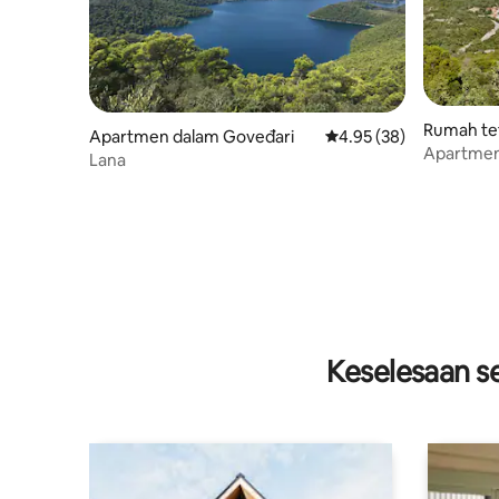
Rumah te
Apartmen dalam Goveđari
Penarafan purata 4.95 
4.95 (38)
Apartmen "
Lana
Keselesaan se