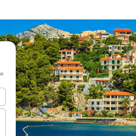
ma
 anak panah atas dan bawah atau teroka dengan sentuhan atau gerak l