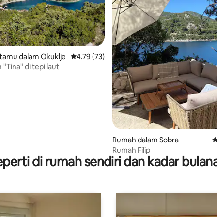
tamu dalam Okuklje
Penarafan purata 4.79 daripada 5, 73 ulasan
4.79 (73)
daripada 5, 38 ulasan
Tina" di tepi laut
Rumah dalam Sobra
P
Rumah Filip
perti di rumah sendiri dan kadar bula