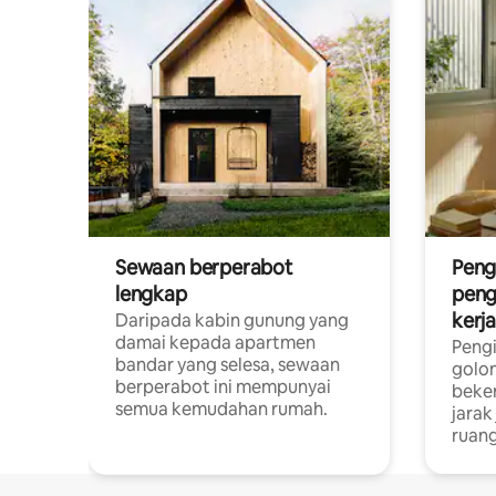
Sewaan berperabot
Peng
lengkap
peng
kerj
Daripada kabin gunung yang
damai kepada apartmen
Pengi
bandar yang selesa, sewaan
golon
berperabot ini mempunyai
beke
semua kemudahan rumah.
jarak
ruang