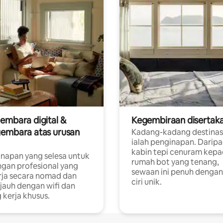
embara digital &
Kegembiraan disertak
embara atas urusan
Kadang-kadang destinas
ialah penginapan. Darip
a
kabin tepi cenuram kep
napan yang selesa untuk
rumah bot yang tenang,
gan profesional yang
sewaan ini penuh dengan 
rja secara nomad dan
ciri unik.
 jauh dengan wifi dan
 kerja khusus.