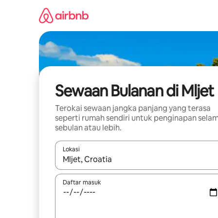
Langkau
ke
kandungan
Sewaan Bulanan di Mljet
Terokai sewaan jangka panjang yang terasa
seperti rumah sendiri untuk penginapan sela
sebulan atau lebih.
Lokasi
Apabila hasil tersedia, navigasi dengan kekunci
Daftar masuk