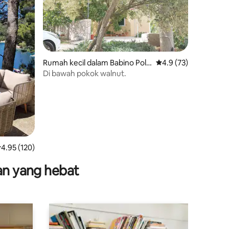
Rumah kecil dalam Babino Polj
Penarafan purata 4.9
4.9 (73)
e
Di bawah pokok walnut.
enarafan purata 4.95 daripada 5, 120 ulasan
4.95 (120)
nan yang hebat