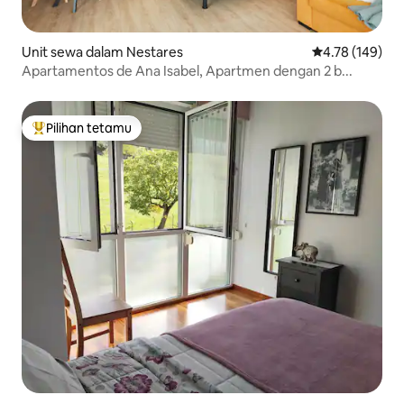
Unit sewa dalam Nestares
Penarafan pura
4.78 (149)
Apartamentos de Ana Isabel, Apartmen dengan 2 b...
Pilihan tetamu
Pilihan utama tetamu