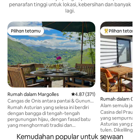
penarafan tinggi untuk lokasi, kebersihan dan banyak
lagi.
Pilihan tetamu
Pilihan tetamu
Pilihan tetamu
Pilihan utama te
Rumah dalam Margolles
Penarafan purata 4.87 daripada 
4.87 (371)
Rumah dalam Col
Cangas de Onis antara pantai & Gunung
Alam semula jadi 
- indah
Rumah Asturian yang selesa ini berdiri
La Casina del Prau
Casina del Prau ad
dengan bangga di tengah-tengah
yang sempurna u
pergunungan hijau, dengan fasad batu
Asturias yang pali
yang menghormati tradisi dan
tulen. Dikelilingi
ketahanan. Terpencil dan damai, ia
Kemudahan popular untuk sewaan
hijau dan sangat d
sesuai untuk percutian. Di dalamnya,