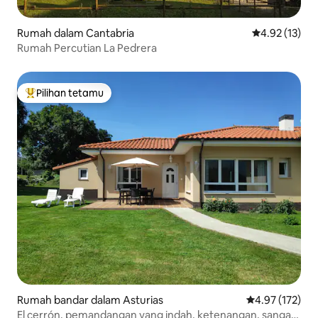
Rumah dalam Cantabria
Penarafan pur
4.92 (13)
Rumah Percutian La Pedrera
Pilihan tetamu
Pilihan utama tetamu
Rumah bandar dalam Asturias
Penarafan pura
4.97 (172)
El cerrón, pemandangan yang indah, ketenangan, sangat