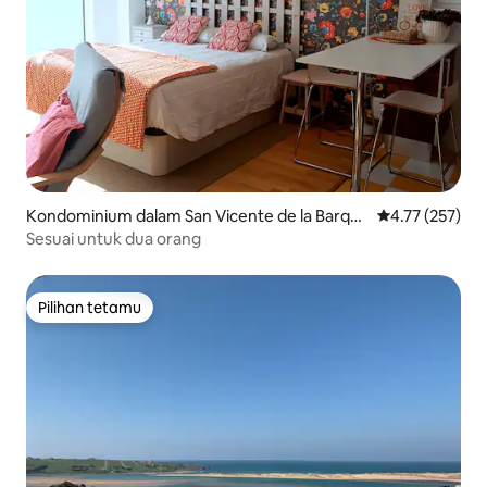
Kondominium dalam San Vicente de la Barqu
Penarafan pura
4.77 (257)
era
Sesuai untuk dua orang
Pilihan tetamu
Pilihan tetamu