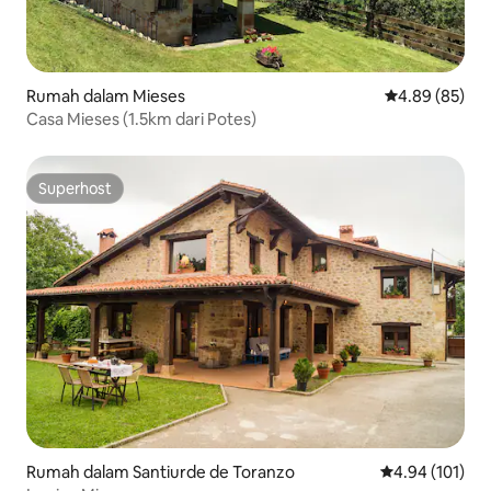
Rumah dalam Mieses
Penarafan pur
4.89 (85)
Casa Mieses (1.5km dari Potes)
Superhost
Superhost
Rumah dalam Santiurde de Toranzo
Penarafan pura
4.94 (101)