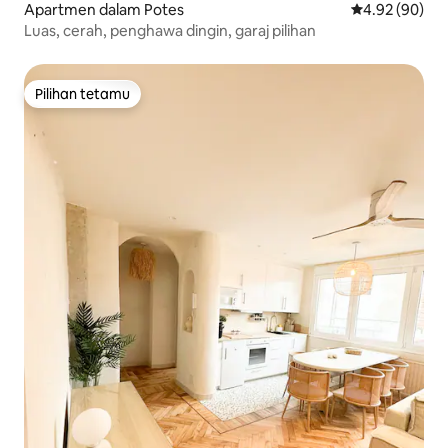
Apartmen dalam Potes
Penarafan pur
4.92 (90)
Luas, cerah, penghawa dingin, garaj pilihan
Pilihan tetamu
Pilihan tetamu