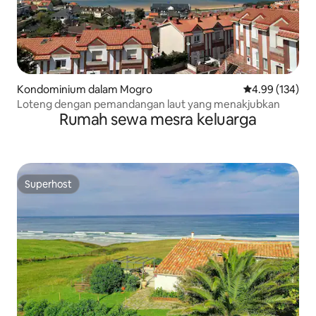
Kondominium dalam Mogro
Penarafan pura
4.99 (134)
Loteng dengan pemandangan laut yang menakjubkan
Rumah sewa mesra keluarga
Superhost
Superhost