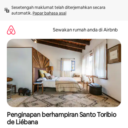
Langkau
Sesetengah maklumat telah diterjemahkan secara 
ke
automatik. 
Papar bahasa asal
kandungan
Sewakan rumah anda di Airbnb
Penginapan berhampiran Santo Toribio
de Liébana