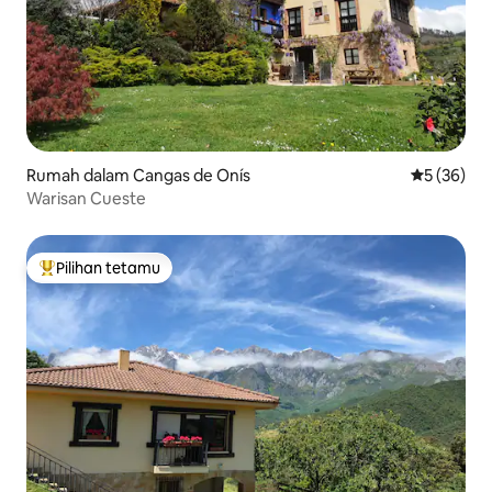
Rumah dalam Cangas de Onís
Penarafan 
5 (36)
Warisan Cueste
Pilihan tetamu
Pilihan utama tetamu