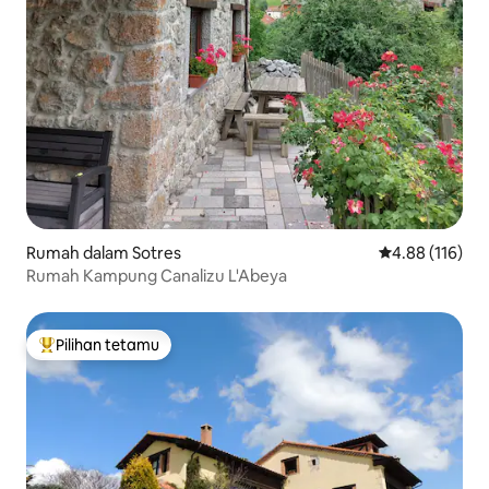
Rumah dalam Sotres
Penarafan pura
4.88 (116)
Rumah Kampung Canalizu L'Abeya
Pilihan tetamu
Pilihan utama tetamu