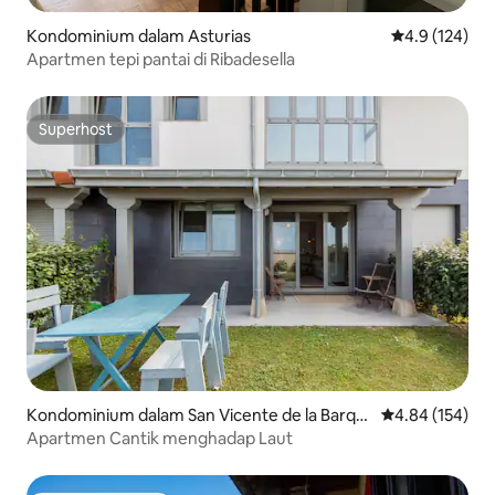
Kondominium dalam Asturias
Penarafan pur
4.9 (124)
Apartmen tepi pantai di Ribadesella
Superhost
Superhost
Kondominium dalam San Vicente de la Barqu
Penarafan pura
4.84 (154)
era
Apartmen Cantik menghadap Laut