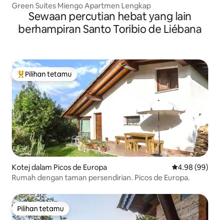
Green Suites Miengo Apartmen Lengkap
Sewaan percutian hebat yang lain
berhampiran Santo Toribio de Liébana
Pilihan tetamu
Pilihan utama tetamu
Kotej dalam Picos de Europa
Penarafan pura
4.98 (99)
Rumah dengan taman persendirian. Picos de Europa.
Pilihan tetamu
Pilihan tetamu