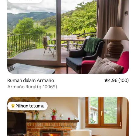
Pilihan tetamu
Rumah dalam Armaño
Penarafan pura
4.96 (100)
Armaño Rural (g-10069)
Pilihan tetamu
Pilihan utama tetamu