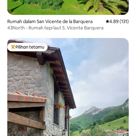
Rumah dalam San Vicente de la Barquera
Penarafan pura
4.89 (131)
43North - Rumah tepi laut S. Vicente Barquera
Pilihan tetamu
Pilihan utama tetamu