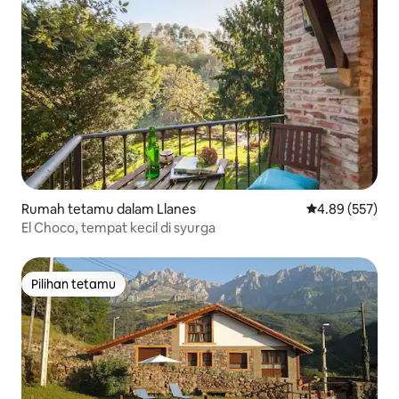
Rumah tetamu dalam Llanes
Penarafan pura
4.89 (557)
El Choco, tempat kecil di syurga
Pilihan tetamu
Pilihan tetamu