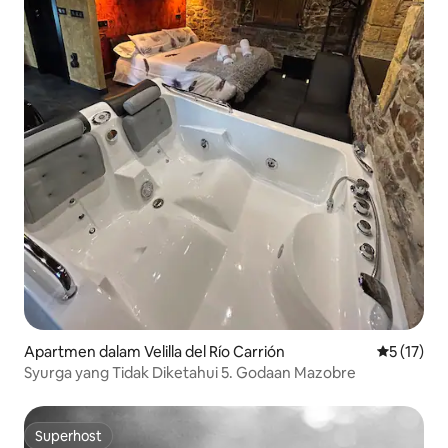
Apartmen dalam Velilla del Río Carrión
Penarafan 
5 (17)
Syurga yang Tidak Diketahui 5. Godaan Mazobre
Superhost
Superhost