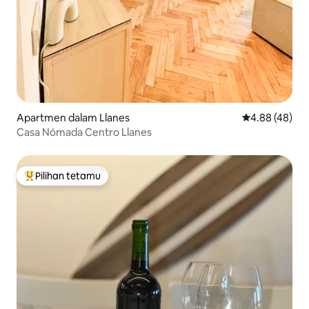
Apartmen dalam Llanes
Penarafan pur
4.88 (48)
Casa Nómada Centro Llanes
Pilihan tetamu
Pilihan utama tetamu