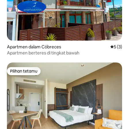
Apartmen dalam Cóbreces
Penarafan
5 (3)
Apartmen berteres di tingkat bawah
Pilihan tetamu
Pilihan tetamu