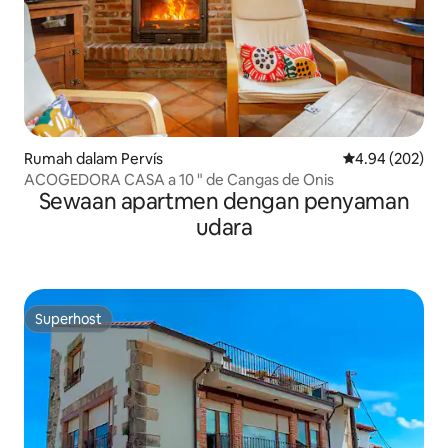
Rumah dalam Pervís
Penarafan pura
4.94 (202)
ACOGEDORA CASA a 10 " de Cangas de Onis
Sewaan apartmen dengan penyaman
udara
Superhost
Superhost