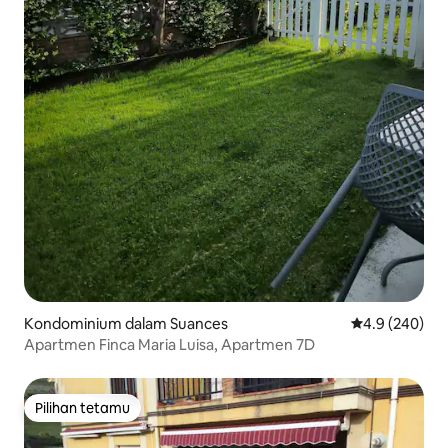
Kondominium dalam Suances
Penarafan pur
4.9 (240)
Apartmen Finca Maria Luisa, Apartmen 7D
Pilihan tetamu
Pilihan tetamu