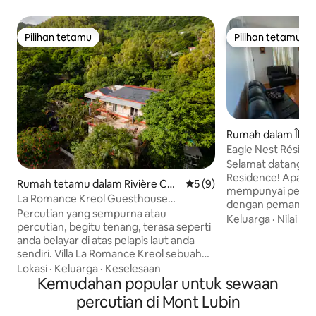
Pilihan tetamu
Pilihan tetamu
Pilihan tetamu
Pilihan tetamu
Rumah dalam Île R
Eagle Nest Résid
Selesa dengan P
Selamat datang ke
Residence! Apartmen yang luas dan
Rumah tetamu dalam Rivière Coc
Penarafan purata 5 daripad
5 (9)
mempunyai pengu
os
La Romance Kreol Guesthouse
dengan pemandang
(Keseluruhan Apartmen)
Percutian yang sempurna atau
sesuai untuk penginap
Keluarga
·
Nilai
·
Pe
percutian, begitu tenang, terasa seperti
tidur berhawa din
anda belayar di atas pelapis laut anda
size yang terdiri d
sendiri. Villa La Romance Kreol sebuah
yang boleh dipisa
rumah percutian berperabot lengkap
Lokasi
·
Keluarga
·
Keselesaan
sebelum daftar masuk. Dap
dan selesa yang terletak di lembah
Kemudahan popular untuk sewaan
lengkap: dapur gas
Riviere Coco yang indah, sebuah
gelombang mikro dan p
percutian di Mont Lubin
kampung romantik yang bersempadan
berjalan kaki ke Po