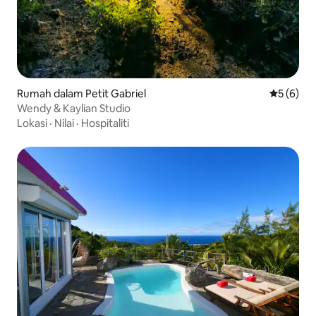
Rumah dalam Petit Gabriel
Penarafan
5 (6)
Wendy & Kaylian Studio
Lokasi
·
Nilai
·
Hospitaliti