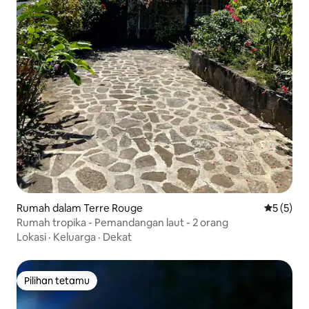
Rumah dalam Terre Rouge
Penarafan
5 (5)
Rumah tropika - Pemandangan laut - 2 orang
Lokasi
·
Keluarga
·
Dekat
Pilihan tetamu
Pilihan tetamu