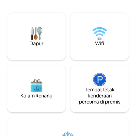
dengan pantai timur Pulau Rodrigues.
pantai dan pusat t
Orang dari seluruh dunia datang ke sini
Anglais Sewa skuter tersedia (lesen A1
untuk menginap untuk menikmati
diperlukan).
suasana yang damai, tempat meluncur
layang-layang berhampiran, kembara
berjalan kaki, pantai berpasir, bersnorkel,
menyelam dan aktiviti menawan yang
lain.
Dapur
Wifi
Tempat letak
Kolam Renang
kenderaan
percuma di premis