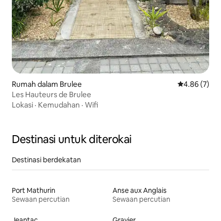
Rumah dalam Brulee
Penarafan pu
4.86 (7)
Les Hauteurs de Brulee
Lokasi
·
Kemudahan
·
Wifi
Destinasi untuk diterokai
Destinasi berdekatan
Port Mathurin
Anse aux Anglais
Sewaan percutian
Sewaan percutian
Jeantac
Gravier