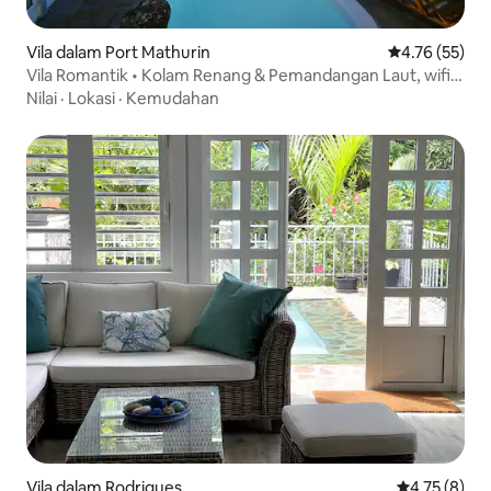
Vila dalam Port Mathurin
Penarafan pur
4.76 (55)
Vila Romantik • Kolam Renang & Pemandangan Laut, wifi
pantas
Nilai
·
Lokasi
·
Kemudahan
Vila dalam Rodrigues
Penarafan pu
4.75 (8)