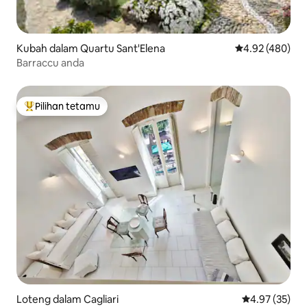
Kubah dalam Quartu Sant'Elena
Penarafan pura
4.92 (480)
Barraccu anda
Pilihan tetamu
Pilihan utama tetamu
Loteng dalam Cagliari
Penarafan pur
4.97 (35)