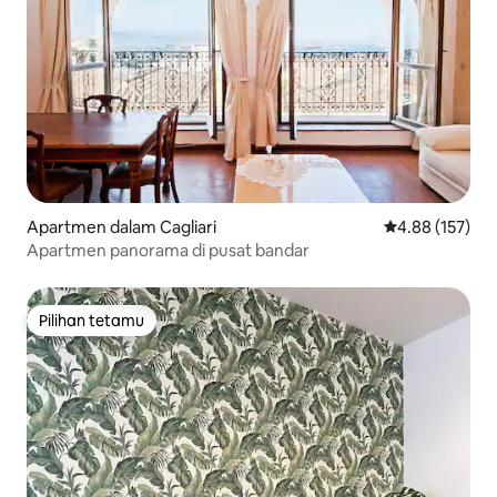
Apartmen dalam Cagliari
Penarafan pura
4.88 (157)
Apartmen panorama di pusat bandar
Pilihan tetamu
Pilihan tetamu