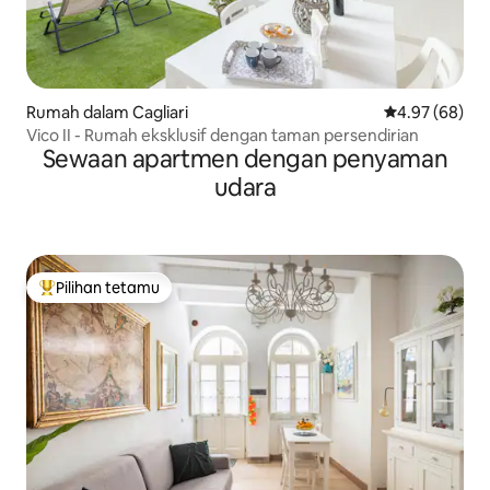
Rumah dalam Cagliari
Penarafan pur
4.97 (68)
Vico II - Rumah eksklusif dengan taman persendirian
Sewaan apartmen dengan penyaman
udara
Pilihan tetamu
Pilihan utama tetamu