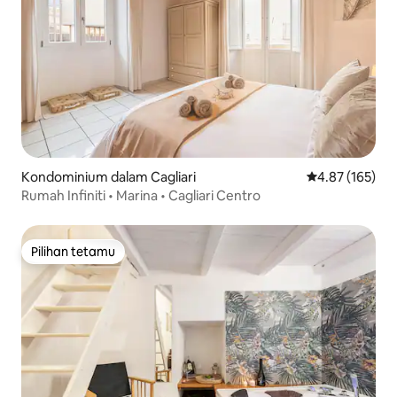
Kondominium dalam Cagliari
Penarafan pura
4.87 (165)
Rumah Infiniti • Marina • Cagliari Centro
Pilihan tetamu
Pilihan tetamu