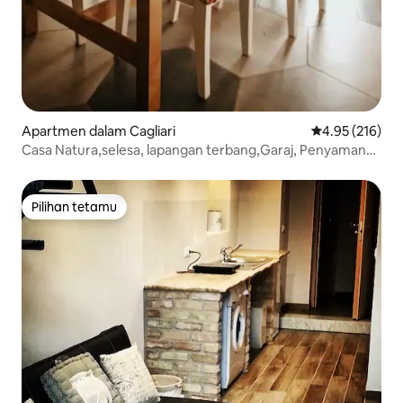
Apartmen dalam Cagliari
Penarafan pura
4.95 (216)
Casa Natura,selesa, lapangan terbang,Garaj, Penyaman
udara
Pilihan tetamu
Pilihan tetamu