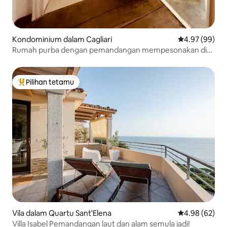
Kondominium dalam Cagliari
Penarafan pur
4.97 (99)
Rumah purba dengan pemandangan mempesonakan di
Cagliari
Pilihan tetamu
Pilihan utama tetamu
Vila dalam Quartu Sant'Elena
Penarafan pur
4.98 (62)
Villa Isabel Pemandangan laut dan alam semula jadi!