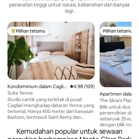
penarafan tinggi untuk lokasi, kebersihan dan banyak
lagi.
Pilihan tetamu
Pilihan tetamu
Pilihan utama tetamu
Pilihan tetamu
Kondominium dalam Caglia
Penarafan purata 4.98 daripada 
4.98 (109)
ri
Suite Yenne
Apartmen dalam Ca
Studio cantik yang terletak di pusat
The Silvia's Plac
Cagliari menghadap dataran Yenne yang
Bilik untuk dua or
terkenal, Hanya 400 meter dari kawasan
persendirian dan 
Bastioni, termasuk Saint Remy dan
sebanyak 25 euro, 
hanya 600 meter dari pelabuhan, di
dengan bilik mand
tengah-tengah kehidupan malam,
Kemudahan popular untuk sewaan
dua orang lagi da
penuh dengan kelab, restoran dan kedai
sama menjadikan p