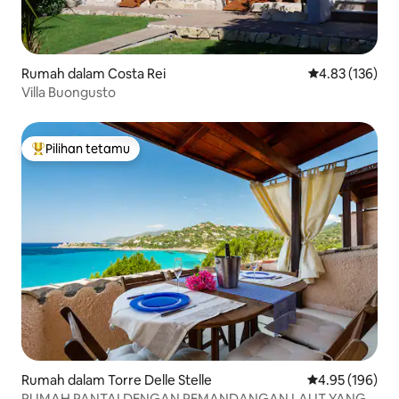
Rumah dalam Costa Rei
Penarafan pura
4.83 (136)
Villa Buongusto
Pilihan tetamu
Pilihan utama tetamu
Rumah dalam Torre Delle Stelle
Penarafan pura
4.95 (196)
RUMAH PANTAI DENGAN PEMANDANGAN LAUT YANG