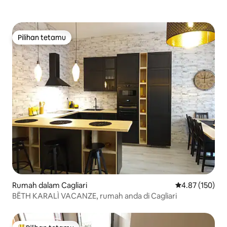
Pilihan tetamu
Pilihan tetamu
Rumah dalam Cagliari
Penarafan pura
4.87 (150)
BĒTH KARALÌ VACANZE, rumah anda di Cagliari