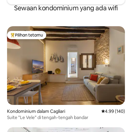
Sewaan kondominium yang ada wifi
Pilihan tetamu
Pilihan utama tetamu
Kondominium dalam Cagliari
Penarafan pura
4.99 (140)
Suite "Le Vele" di tengah-tengah bandar