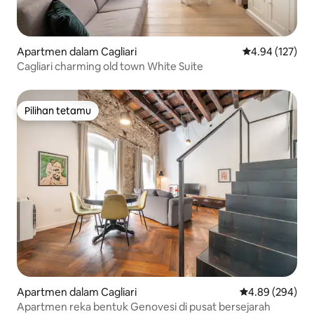
Apartmen dalam Cagliari
Penarafan pura
4.94 (127)
Cagliari charming old town White Suite
Pilihan tetamu
Pilihan tetamu
Apartmen dalam Cagliari
Penarafan purat
4.89 (294)
Apartmen reka bentuk Genovesi di pusat bersejarah