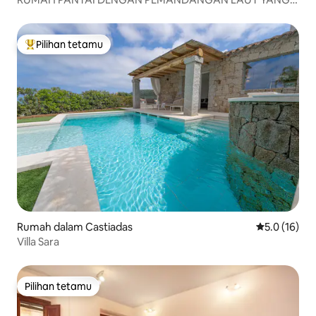
INDAH
Pilihan tetamu
Pilihan utama tetamu
Rumah dalam Castiadas
Penarafan pu
5.0 (16)
Villa Sara
Pilihan tetamu
Pilihan tetamu