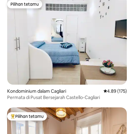
Pilihan tetamu
Pilihan tetamu
Kondominium dalam Cagliari
Penarafan pura
4.89 (175)
Permata di Pusat Bersejarah Castello-Cagliari
Pilihan tetamu
Pilihan utama tetamu