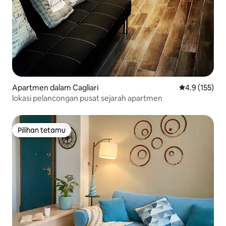
Apartmen dalam Cagliari
Penarafan pur
4.9 (155)
lokasi pelancongan pusat sejarah apartmen
Pilihan tetamu
Pilihan tetamu