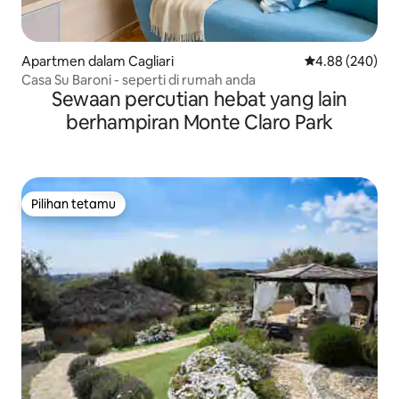
Apartmen dalam Cagliari
Penarafan purat
4.88 (240)
Casa Su Baroni - seperti di rumah anda
Sewaan percutian hebat yang lain
berhampiran Monte Claro Park
Pilihan tetamu
Pilihan tetamu