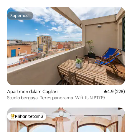
Superhost
Superhost
Apartmen dalam Cagliari
Penarafan pur
4.9 (228)
Studio bergaya. Teres panorama. Wifi. IUN P1719
Pilihan tetamu
Pilihan utama tetamu