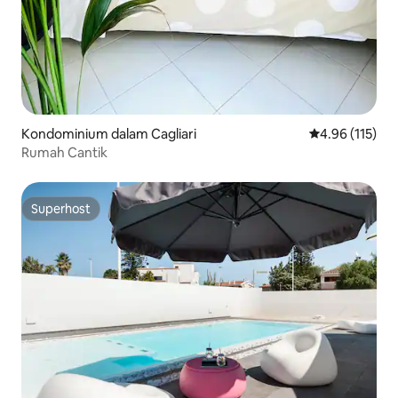
Kondominium dalam Cagliari
Penarafan pura
4.96 (115)
Rumah Cantik
Superhost
Superhost