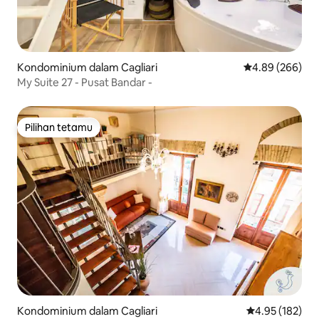
Kondominium dalam Cagliari
Penarafan purat
4.89 (266)
My Suite 27 - Pusat Bandar -
Pilihan tetamu
Pilihan tetamu
Kondominium dalam Cagliari
Penarafan pura
4.95 (182)