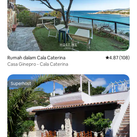
Rumah dalam Cala Caterina
Penarafan pura
4.87 (108)
Casa Ginepro - Cala Caterina
Superhost
Superhost