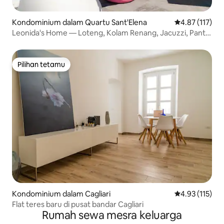
Kondominium dalam Quartu Sant'Elena
Penarafan pura
4.87 (117)
Leonida's Home — Loteng, Kolam Renang, Jacuzzi, Pantai
(2 minit)
Pilihan tetamu
Pilihan tetamu
Kondominium dalam Cagliari
Penarafan pura
4.93 (115)
Flat teres baru di pusat bandar Cagliari
Rumah sewa mesra keluarga