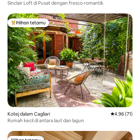
Sinclair Loft di Pusat dengan fresco romantik
Pilihan tetamu
Pilihan utama tetamu
Kotej dalam Cagliari
Penarafan pur
4.96 (71)
Rumah kecil di antara laut dan lagun