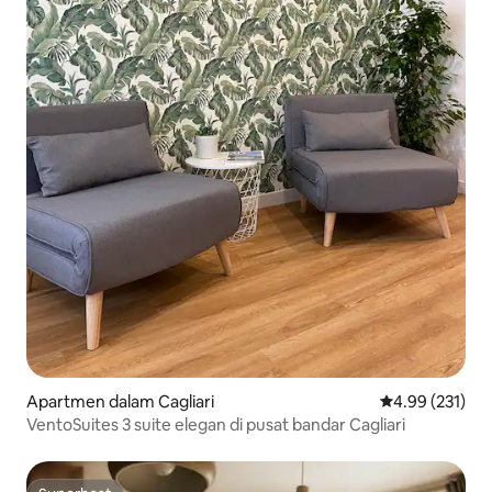
Apartmen dalam Cagliari
Penarafan pura
4.99 (231)
VentoSuites 3 suite elegan di pusat bandar Cagliari