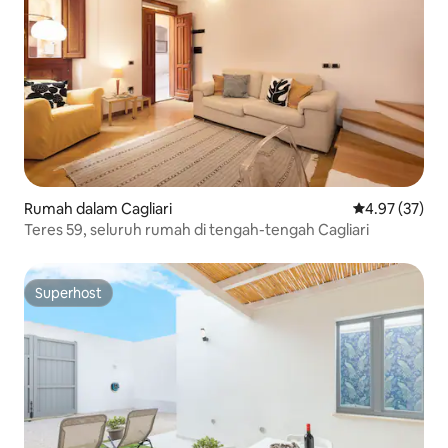
Rumah dalam Cagliari
Penarafan pur
4.97 (37)
Teres 59, seluruh rumah di tengah-tengah Cagliari
Superhost
Superhost