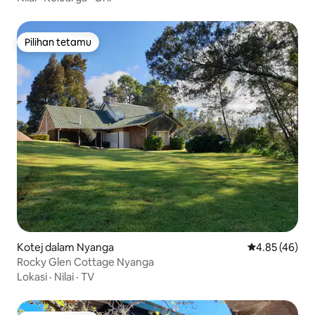
Pilihan tetamu
Pilihan tetamu
Kotej dalam Nyanga
Penarafan pur
4.85 (46)
Rocky Glen Cottage Nyanga
Lokasi
·
Nilai
·
TV