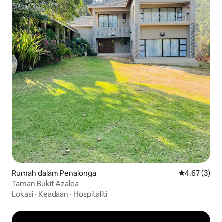
Rumah dalam Penalonga
Penarafan pu
4.67 (3)
Taman Bukit Azalea
Lokasi
·
Keadaan
·
Hospitaliti