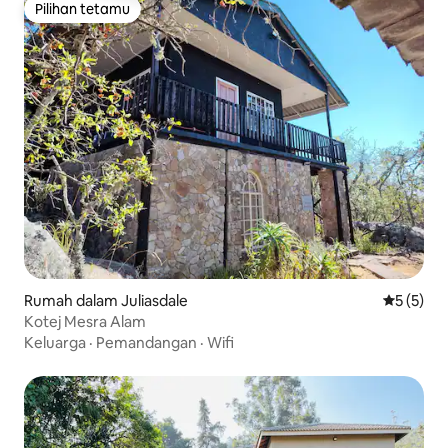
Pilihan tetamu
Pilihan tetamu
Rumah dalam Juliasdale
Penarafan
5 (5)
Kotej Mesra Alam
Keluarga
·
Pemandangan
·
Wifi