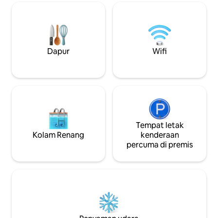
kicauan burung di atas pokok. Nyalakan
dengan pendianga
braai luar pada waktu matahari
menghangatkan a
terbenam, berkongsi cerita, kemudian
malam yang sejuk
renung bintang. 8 orang boleh tidur
yang lengkap unt
dengan 5 katil, 1 bilik mandi, dan kuasa
makanan anda ter
sandaran untuk keselesaan tanpa
pemandangan pan
Dapur
Wifi
gangguan.
untuk kopi pagi a
Tempat letak
Kolam Renang
kenderaan
percuma di premis