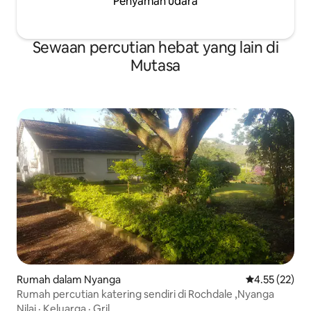
Penyaman udara
Sewaan percutian hebat yang lain di
Mutasa
Rumah dalam Nyanga
Penarafan pur
4.55 (22)
Rumah percutian katering sendiri di Rochdale ,Nyanga
Nilai
·
Keluarga
·
Gril