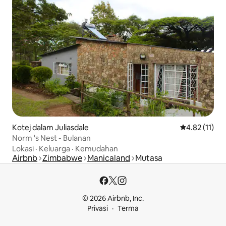
Kotej dalam Juliasdale
Penarafan pur
4.82 (11)
Norm 's Nest - Bulanan
Lokasi
·
Keluarga
·
Kemudahan
Airbnb
Zimbabwe
Manicaland
Mutasa
© 2026 Airbnb, Inc.
Privasi
Terma