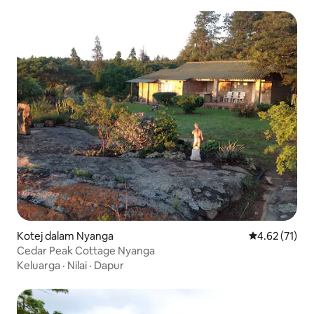
Kotej dalam Nyanga
Penarafan pur
4.62 (71)
Cedar Peak Cottage Nyanga
Keluarga
·
Nilai
·
Dapur