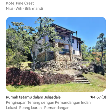
Kotej Pine Crest
Nilai
·
Wifi
·
Bilik mandi
Rumah tetamu dalam Juliasdale
Penarafan pu
4.67 (3)
Penginapan Tenang dengan Pemandangan Indah
Lokasi
·
Ruang luaran
·
Pemandangan