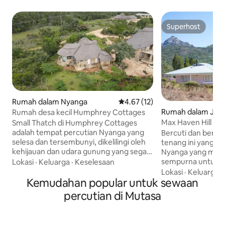
Superhost
Superhost
Rumah dalam Nyanga
Penarafan purata 4.67 daripada
4.67 (12)
Rumah dalam Julia
Rumah desa kecil Humphrey Cottages
Max Haven Hill
Small Thatch di Humphrey Cottages
adalah tempat percutian Nyanga yang
Bercuti dan bereh
selesa dan tersembunyi, dikelilingi oleh
tenang ini yang te
kehijauan dan udara gunung yang segar.
Nyanga yang mena
Ia adalah pengaturan semula sebenar
sempurna untuk m
Lokasi
·
Keluarga
·
Keselesaan
untuk rakan dan keluarga yang ingin
timur Zimbabwe, 
Lokasi
·
Keluarga
·
berehat, melambatkan diri, dan
Kemudahan popular untuk sewaan
selesa ini menaw
menikmati ketenangan dan privasi
gunung yang mena
percutian di Mutasa
sepenuhnya. Luangkan masa anda di
yang segar, dan k
tepi kolam renang yang berkilauan,
ketenangan yang t
minum kopi di beranda dan dengar
dilengkapi dengan