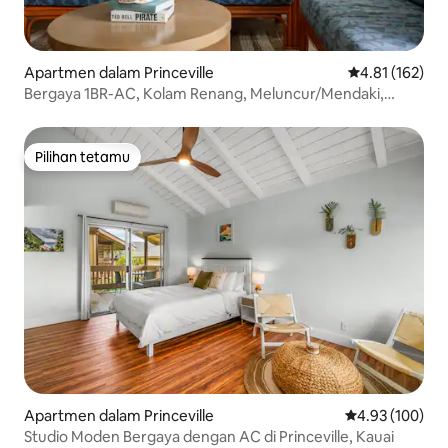
Apartmen dalam Princeville
Penarafan pura
4.81 (162)
Bergaya 1BR-AC, Kolam Renang, Meluncur/Mendaki,
Berjalan Kaki ke Pantai
Pilihan tetamu
Pilihan tetamu
Apartmen dalam Princeville
Penarafan pura
4.93 (100)
Studio Moden Bergaya dengan AC di Princeville, Kauai