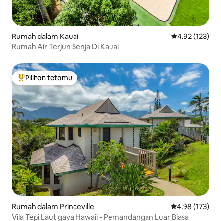
Rumah dalam Kauai
Penarafan pura
4.92 (123)
Rumah Air Terjun Senja Di Kauai
Pilihan tetamu
Pilihan utama tetamu
Rumah dalam Princeville
Penarafan pura
4.98 (173)
Vila Tepi Laut gaya Hawaii - Pemandangan Luar Biasa