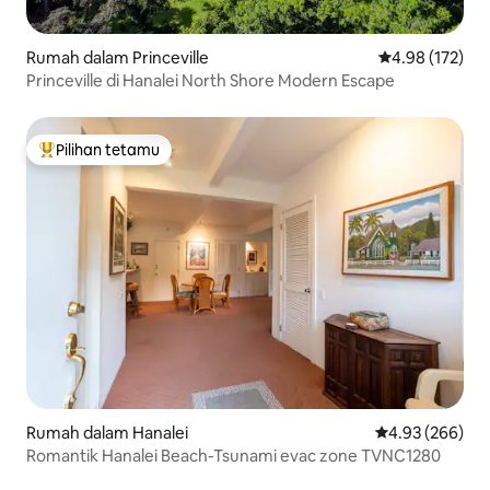
Rumah dalam Princeville
Penarafan pura
4.98 (172)
Princeville di Hanalei North Shore Modern Escape
Pilihan tetamu
Pilihan utama tetamu
Rumah dalam Hanalei
Penarafan pura
4.93 (266)
Romantik Hanalei Beach-Tsunami evac zone TVNC1280