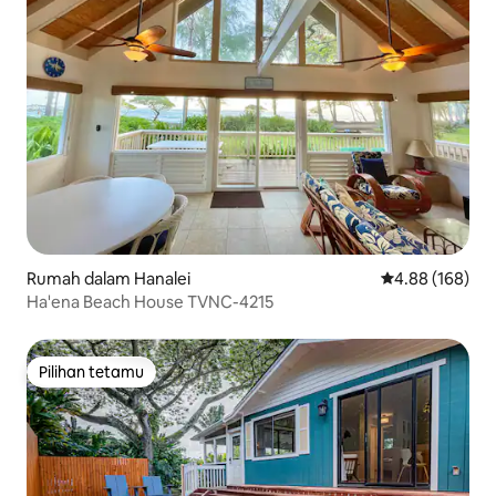
Rumah dalam Hanalei
Penarafan pura
4.88 (168)
Ha'ena Beach House TVNC-4215
Pilihan tetamu
Pilihan tetamu