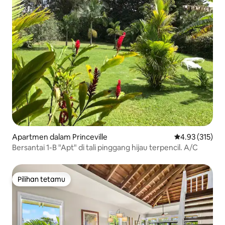
Apartmen dalam Princeville
Penarafan pura
4.93 (315)
Bersantai 1-B "Apt" di tali pinggang hijau terpencil. A/C
Pilihan tetamu
Pilihan tetamu