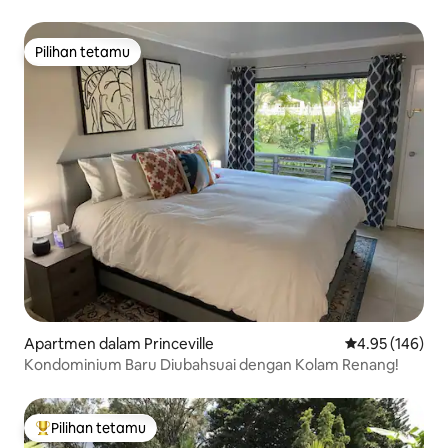
Pilihan tetamu
Pilihan tetamu
Apartmen dalam Princeville
Penarafan pura
4.95 (146)
Kondominium Baru Diubahsuai dengan Kolam Renang!
Pilihan tetamu
Pilihan utama tetamu