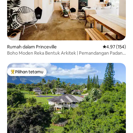
Rumah dalam Princeville
Penarafan pura
4.97 (154)
Boho Moden Reka Bentuk Arkitek | Pemandangan Padang
Golf
Pilihan tetamu
Pilihan utama tetamu