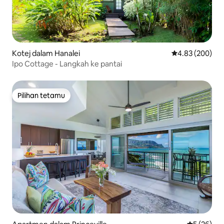
Kotej dalam Hanalei
Penarafan pura
4.83 (200)
Ipo Cottage - Langkah ke pantai
Pilihan tetamu
Pilihan tetamu