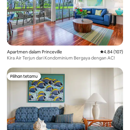
Apartmen dalam Princeville
Penarafan pura
4.84 (107)
Kira Air Terjun dari Kondominium Bergaya dengan AC!
Pilihan tetamu
Pilihan tetamu