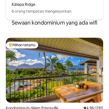
Kālepa Ridge
6 orang tempatan mengesyorkan
Sewaan kondominium yang ada wifi
Pilihan tetamu
Pilihan utama tetamu
Kondominium dalam Princeville
Penarafan pura
4.96 (230)