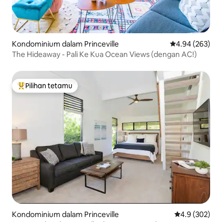
Kondominium dalam Princeville
Penarafan pura
4.94 (263)
The Hideaway - Pali Ke Kua Ocean Views (dengan AC!)
Pilihan tetamu
Pilihan utama tetamu
Kondominium dalam Princeville
Penarafan pur
4.9 (302)