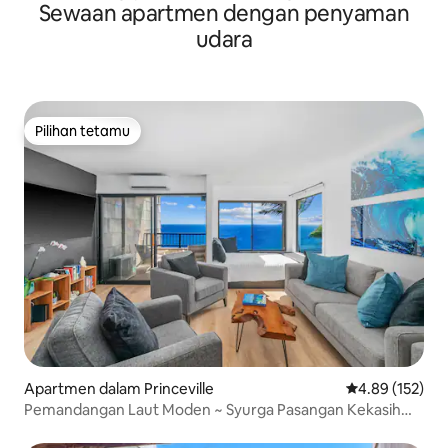
Sewaan apartmen dengan penyaman
udara
Pilihan tetamu
Pilihan tetamu
Apartmen dalam Princeville
Penarafan pura
4.89 (152)
Pemandangan Laut Moden ~ Syurga Pasangan Kekasih
Dengan Pendingin Hawa