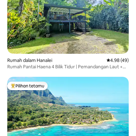
Rumah dalam Hanalei
Penarafan pur
4.98 (49)
Rumah Pantai Haena 4 Bilik Tidur | Pemandangan Laut +
Hutan
Pilihan tetamu
Pilihan utama tetamu