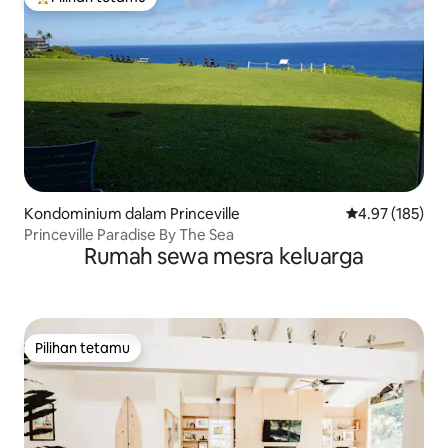
Pilihan utama tetamu
Kondominium dalam Princeville
Penarafan pura
4.97 (185)
Princeville Paradise By The Sea
Rumah sewa mesra keluarga
Pilihan tetamu
Pilihan tetamu