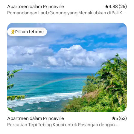
Apartmen dalam Princeville
Penarafan pur
4.88 (26)
Pemandangan Laut/Gunung yang Menakjubkan di Pali Ke
Kua #123
Pilihan tetamu
Pilihan utama tetamu
Apartmen dalam Princeville
Penarafan 
5 (62)
Percutian Tepi Tebing Kauai untuk Pasangan dengan
Penyaman Udara