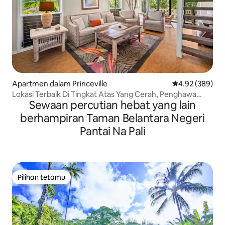
Apartmen dalam Princeville
Penarafan pura
4.92 (389)
Lokasi Terbaik Di Tingkat Atas Yang Cerah, Penghawa
Sewaan percutian hebat yang lain
Dingin & Kolam Renang!
berhampiran Taman Belantara Negeri
Pantai Na Pali
Pilihan tetamu
Pilihan tetamu