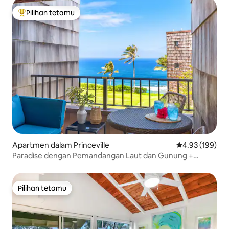
Pilihan tetamu
Pilihan utama tetamu
Apartmen dalam Princeville
Penarafan pura
4.93 (199)
Paradise dengan Pemandangan Laut dan Gunung +
Beberapa Langkah ke Laluan Pantai
Pilihan tetamu
Pilihan tetamu