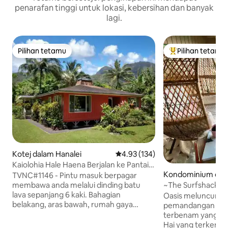
penarafan tinggi untuk lokasi, kebersihan dan banyak
lagi.
Pilihan tetamu
Pilihan tetamu
Pilihan tetamu
Pilihan utama te
Kotej dalam Hanalei
Penarafan purata 4.93 daripada 
4.93 (134)
Kaiolohia Hale Haena Berjalan ke Pantai
Terowong
Kondominium dala
TVNC#1146 - Pintu masuk berpagar
ville
membawa anda melalui dinding batu
~The Surfshack~
lava sepanjang 6 kaki. Bahagian
laut yang menakju
Oasis meluncur mo
belakang, aras bawah, rumah gaya
pemandangan laut
tradisional Hawaii terletak secara
terbenam yang me
persendirian di belakang rumah depan
Hai yang terkenal.