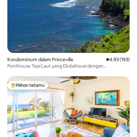
Kondominium dalam Princeville
Penarafan pura
4.93 (193)
Penthouse Tepi Laut yang Diubahsuai dengan
Pemandangan Cantik!
Pilihan tetamu
Pilihan utama tetamu