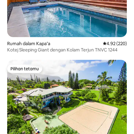
Rumah dalam Kapaʻa
Penarafan pura
4.92 (220)
Kotej Sleeping Giant dengan Kolam Terjun TNVC 1244
Pilihan tetamu
Pilihan tetamu