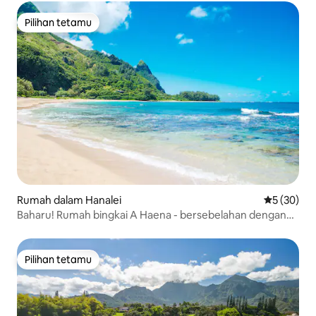
Pilihan tetamu
Pilihan tetamu
Rumah dalam Hanalei
Penarafan 
5 (30)
Baharu! Rumah bingkai A Haena - bersebelahan dengan
Tunnels Beach
Pilihan tetamu
Pilihan tetamu