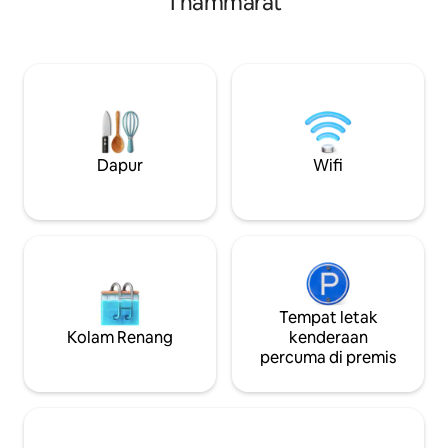
Thammarat
hebat di sini iala
untuk membantu anda. Untuk semua ini,
yang besar di mua
pergi ke Baan Wanghon dan alami
menyanjung pada wakt
perkara sebenar. Baan Wanghon, yang
lain (bergantung p
terletak di dalam kawasan hutan air yang
tersebut) * Sudu bo
bersih, menawarkan penginapan gaya
set setiap set (ma
tradisional, aktiviti rakit buluh, air terjun
masuk) * Menaiki 
dan tarikan hutan. Lawatan anda di sini
hutan bakau dan t
dipuji oleh chef dalaman kami,
menempah bot, si
Dapur
Wifi
menawarkan hidangan gaya tempatan
kami sekurang-kur
yang lazat. Orang yang mesra dan
awal)
kakitangan kami yang baik ada di sini
untuk membantu anda. Untuk semua ini,
pergi ke Baan Wanghon dan alami
perkara sebenar.
Tempat letak
Kolam Renang
kenderaan
percuma di premis