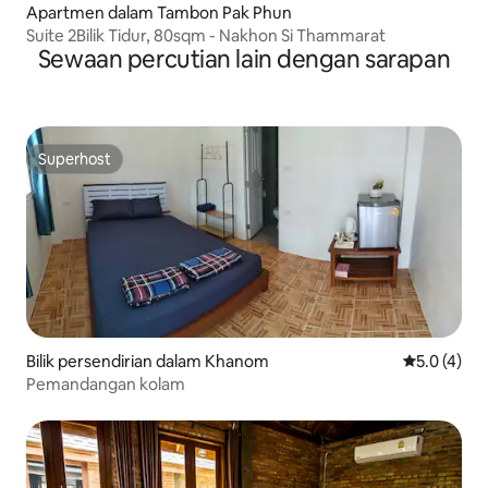
Apartmen dalam Tambon Pak Phun
Suite 2Bilik Tidur, 80sqm - Nakhon Si Thammarat
Sewaan percutian lain dengan sarapan
Superhost
Superhost
Bilik persendirian dalam Khanom
Penarafan p
5.0 (4)
Pemandangan kolam