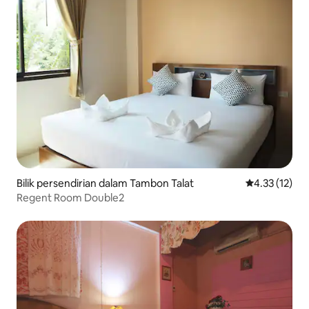
Bilik persendirian dalam Tambon Talat
Penarafan pur
4.33 (12)
Regent Room Double2