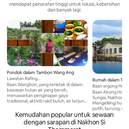
mendapat penarafan tinggi untuk lokasi, kebersihan
dan banyak lagi.
Pondok dalam Tambon Wang Ang
Lawatan Rafing
Rumah dalam Tam
Baanwanghon/BambooHut
Baan Wanghon, yang terletak di dalam
Baan argong Home
kawasan hutan air yang bersih,
percuma +Sarapa
Baan Akong Home
menawarkan penginapan gaya
Sungai, Nakhon S
tradisional, aktiviti rakit buluh, air terjun
Mengelilingi huta
dan tarikan hutan. Lawatan anda di sini
putih, burung, mu
dipuji oleh chef dalaman kami,
Kemudahan popular untuk sewaan
pemandangannya s
menawarkan hidangan gaya tempatan
kawasan patio un
dengan sarapan di Nakhon Si
yang lazat. Orang yang mesra dan
menikmati pemand
kakitangan kami yang baik ada di sini