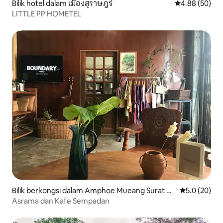
Bilik hotel dalam เมืองสุราษฎร์
Penarafan pur
4.88 (50)
LITTLE PP HOMETEL
Bilik berkongsi dalam Amphoe Mueang Surat Th
Penarafan pu
5.0 (20)
ani
Asrama dan Kafe Sempadan