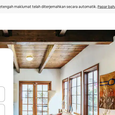
etengah maklumat telah diterjemahkan secara automatik. 
Papar bah
 anak panah atas dan bawah atau teroka dengan sentuhan atau gerak l