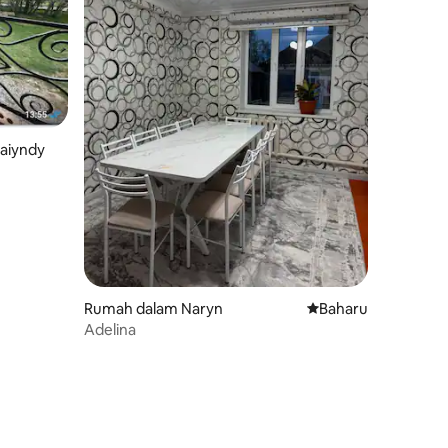
Kaiyndy
Rumah dalam Naryn
Tempat penginapan
Baharu
Adelina