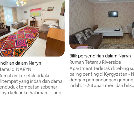
Bilik persendirian dalam Naryn
Rumah Tetamu RIverside
sendirian dalam Naryn
Apartment terletak di tebing s
tamu di NARYN
paling penting di Kyrgyzstan - 
umah ini terletak di kaki
dengan pemandangan gunung
i tempat yang indah dan damai
indah. 1-2-3 apartmen dan bilik
penduduk tempatan sebenar
disediakan untuk ditempah. Air
Hanya keluar ke halaman — anda
keperluan asas, peti sejuk, mes
kmati angin segar dari lereng
seterika, pengering rambut - 
an puncak Naryn yang indah
untuk penginapan tetamu yang 
 kepada anda. Di dalam
Setiap bilik dikunci dengan kunc
dapat suasana yang selesa
berasingan. Katil double boleh 
nsur-unsur gaya kebangsaan:
atas permintaan. Termasuk sarapan pagi.
i bulu yang mesra alam dan
Makan tengah hari dan makan
lam teknik yang indah, dilukis