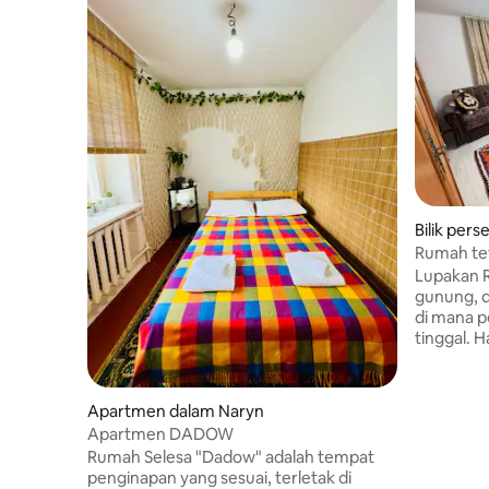
Bilik per
Rumah te
Lupakan R
gunung, d
di mana 
tinggal. 
akan meni
gunung, d
akan terbuka
Apartmen dalam Naryn
rumah ter
Apartmen DADOW
dengan u
Rumah Selesa "Dadow" adalah tempat
permaidan
penginapan yang sesuai, terletak di
lukisan da