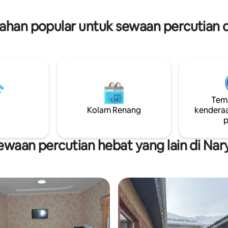
dengan persetujuan. Menu veg
ngan. Hos rumah ini adalah
disediakan atas permintaan.
rtis yang berbakat, dan anda
han popular untuk sewaan percutian d
beli karya uniknya sebagai
Temp
Kolam Renang
kenderaa
p
ewaan percutian hebat yang lain di Nar