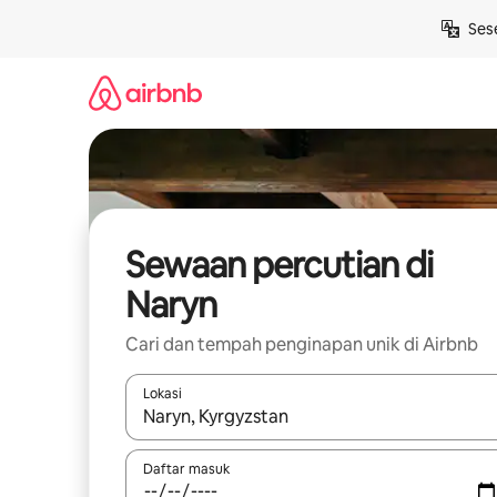
Langkau
Ses
ke
kandungan
Sewaan percutian di
Naryn
Cari dan tempah penginapan unik di Airbnb
Lokasi
Apabila hasil tersedia, navigasi dengan kekunci
Daftar masuk