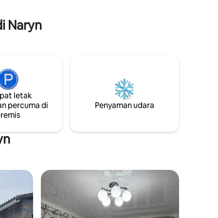
sarapan dan makan malam yang lazat,
etarian
berinteraksi dengan keluarga dan
penginapan yang selesa yang
i Naryn
menghadap ke arah gunung yang indah
dari balkoni.
at letak
n percuma di
Penyaman udara
remis
yn