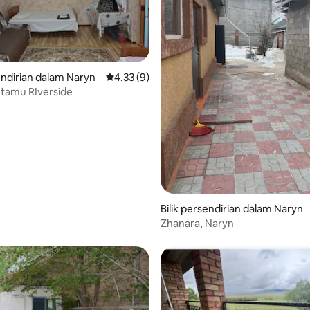
sendirian dalam Naryn
Penarafan purata 4.33 daripada 5, 9 ulasan
4.33 (9)
tamu RIverside
Bilik persendirian dalam Naryn
Zhanara, Naryn