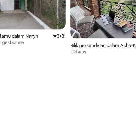
tamu dalam Naryn
Penarafan purata 3 daripada 5, 3 ulasan
3 (3)
r gestxause
Bilik persendirian dalam Acha-
Ukhaus