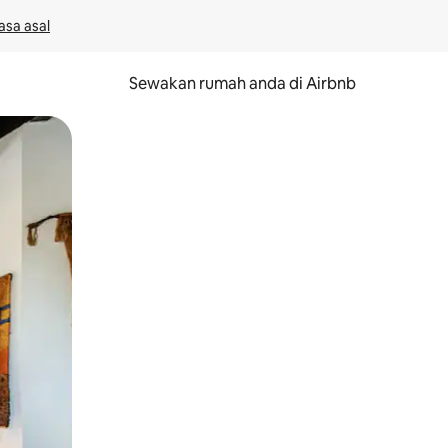
asa asal
Sewakan rumah anda di Airbnb
eret.