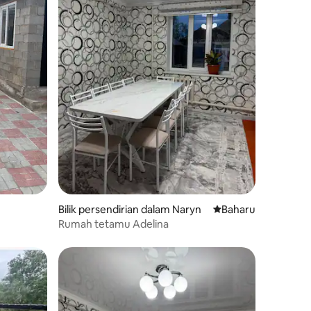
Bilik persendirian dalam Naryn
Tempat penginapan
Baharu
Rumah tetamu Adelina