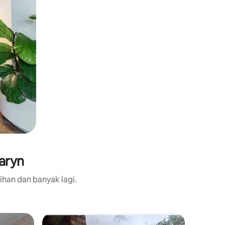
aryn
ihan dan banyak lagi.
Bilik per