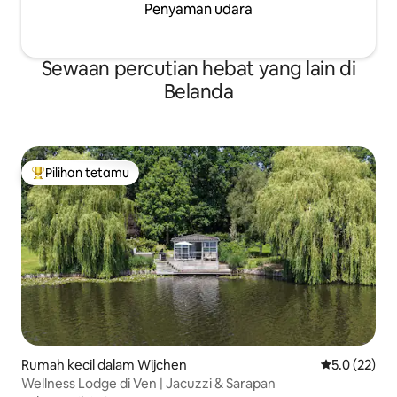
Penyaman udara
Sewaan percutian hebat yang lain di
Belanda
Pilihan tetamu
Pilihan utama tetamu
Rumah kecil dalam Wijchen
Penarafan pu
5.0 (22)
Wellness Lodge di Ven | Jacuzzi & Sarapan