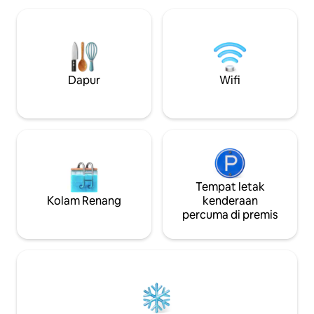
Jacuzzi persendirian dengan buih & jet
untuk hiburan tamb
(±38°C, sepanjang tahun) • Sauna dalam
kayu yang luas de
bangunan mewah • Pendingin Hawa •
meja makan luar, 
Amsterdam & Utrecht 30 minit jauhnya •
dan pemandangan 
Gooimeer berjarak 15 minit • Zandvoort
menakjubkan mena
& pantai 60 minit jauhnya • Laluan
anjing: Penginapan
Dapur
Wifi
pendakian dan berbasikal yang indah
Tempat letak
Kolam Renang
kenderaan
percuma di premis