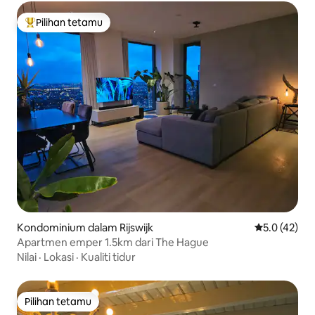
Pilihan tetamu
Pilihan utama tetamu
Kondominium dalam Rijswijk
Penarafan pu
5.0 (42)
Apartmen emper 1.5km dari The Hague
Nilai
·
Lokasi
·
Kualiti tidur
Pilihan tetamu
Pilihan tetamu