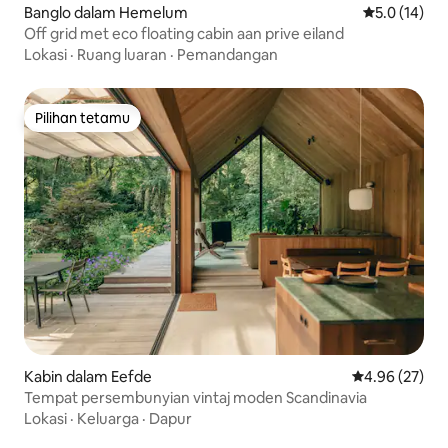
Banglo dalam Hemelum
Penarafan pu
5.0 (14)
Off grid met eco floating cabin aan prive eiland
Lokasi
·
Ruang luaran
·
Pemandangan
Pilihan tetamu
Pilihan tetamu
Kabin dalam Eefde
Penarafan pur
4.96 (27)
Tempat persembunyian vintaj moden Scandinavia
Lokasi
·
Keluarga
·
Dapur