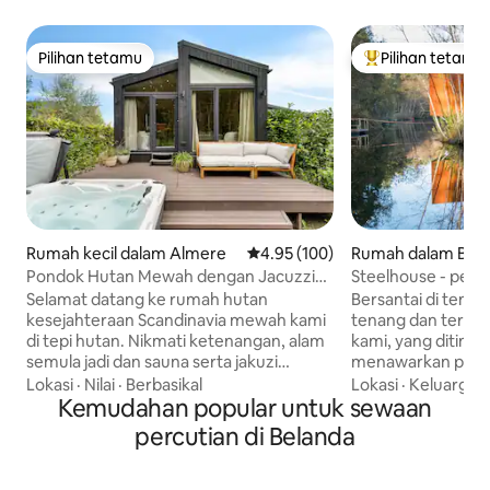
Pilihan tetamu
Pilihan tetamu
Pilihan tetamu
Pilihan utama te
Rumah kecil dalam Almere
Penarafan purata 4.95 daripada 
4.95 (100)
Rumah dalam Ber
Pondok Hutan Mewah dengan Jacuzzi
Steelhouse - percu
Persendirian, Sauna & Penyaman Udara
tepi tasik
Selamat datang ke rumah hutan
Bersantai di temp
kesejahteraan Scandinavia mewah kami
tenang dan terpenc
di tepi hutan. Nikmati ketenangan, alam
kami, yang ditinggi
semula jadi dan sauna serta jakuzi
menawarkan priva
peribadi anda sendiri, dengan
jarang ditemui den
Lokasi
·
Nilai
·
Berbasikal
Lokasi
·
Keluarga
·
Amsterdam, Utrecht dan 't Gooi yang
Kemudahan popular untuk sewaan
Bersantai di saun
berhampiran untuk perjalanan sehari. Di
aman. Pada titik ter
percutian di Belanda
sini anda boleh berehat sepenuhnya
ruang duduk deng
atau bersantai selepas seharian penuh
memastikan anda 
dengan lawatan yang menyeronokkan. •
filem dengan be