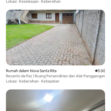
Lokasi
·
Keselesaan
·
Kebersihan
Rumah dalam Nova Santa Rita
Penarafan
5 (4)
Recanto da Paz | Ruang Persendirian dan Alat Panggangan
Lokasi
·
Kebersihan
·
Ketepatan