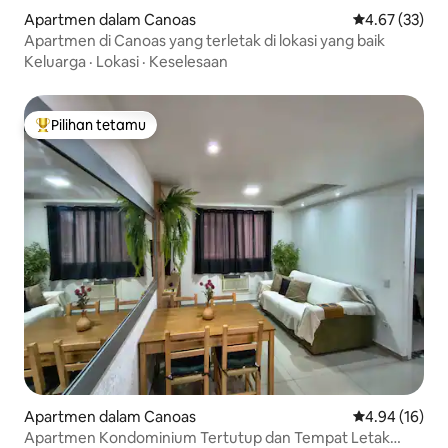
Apartmen dalam Canoas
Penarafan pur
4.67 (33)
Apartmen di Canoas yang terletak di lokasi yang baik
Keluarga
·
Lokasi
·
Keselesaan
Pilihan tetamu
Pilihan utama tetamu
Apartmen dalam Canoas
Penarafan pur
4.94 (16)
Apartmen Kondominium Tertutup dan Tempat Letak