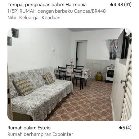
Tempat penginapan dalam Harmonia
Penarafan pur
4.48 (31)
1 (5P) RUMAH dengan barbeku Canoas/BR448
Nilai
·
Keluarga
·
Keadaan
Rumah dalam Esteio
Penarafan
5 (4)
Rumah berhampiran Expointer