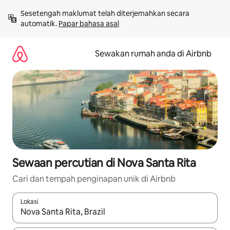
Langkau
Sesetengah maklumat telah diterjemahkan secara 
ke
automatik. 
Papar bahasa asal
kandungan
Sewakan rumah anda di Airbnb
Sewaan percutian di Nova Santa Rita
Cari dan tempah penginapan unik di Airbnb
Lokasi
Apabila hasil tersedia, navigasi dengan kekunci anak panah a