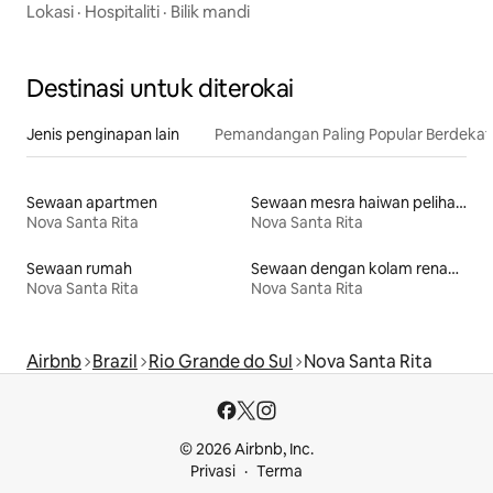
Kereta
Lokasi
·
Hospitaliti
·
Bilik mandi
Destinasi untuk diterokai
Jenis penginapan lain
Pemandangan Paling Popular Berdeka
Sewaan apartmen
Sewaan mesra haiwan peliharaan
Nova Santa Rita
Nova Santa Rita
Sewaan rumah
Sewaan dengan kolam renang
Nova Santa Rita
Nova Santa Rita
Airbnb
Brazil
Rio Grande do Sul
Nova Santa Rita
© 2026 Airbnb, Inc.
Privasi
Terma