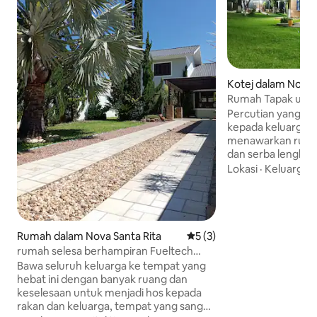
Kotej dalam Nova 
Rumah Tapak untu
berhampiran POA
Percutian yang am
kepada keluarga d
menawarkan ruang ya
dan serba lengkap
curitr dan menikm
Lokasi
·
Keluarga
·
ketenangan. Setiap sudut dirancang
dengan kasih say
dengan kanak-kan
zipline, kolam rena
dan bilik permainan kami. D
Rumah dalam Nova Santa Rita
Penarafan purata 5 daripad
5 (3)
akan menemui ke
rumah selesa berhampiran Fueltech
kedamaian, jauh d
Velopark, NSR.
Bawa seluruh keluarga ke tempat yang
bandar. Hayati det
hebat ini dengan banyak ruang dan
dapat dilupakan d
keselesaan untuk menjadi hos kepada
anda di tengah-te
rakan dan keluarga, tempat yang sangat