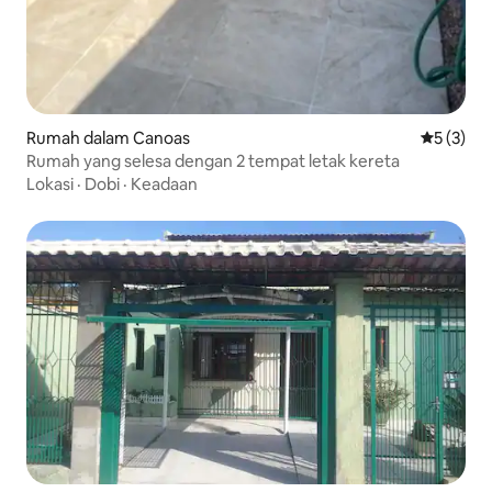
Rumah dalam Canoas
Penarafan
5 (3)
Rumah yang selesa dengan 2 tempat letak kereta
Lokasi
·
Dobi
·
Keadaan