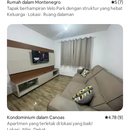
Rumah dalam Montenegro
Penarafan
5 (7)
Tapak berhampiran Velo Park dengan struktur yang hebat
Keluarga
·
Lokasi
·
Ruang dalaman
Kondominium dalam Canoas
Penarafan pu
4.78 (9)
Apartmen yang terletak di lokasi yang baik!
Lokasi
·
Nilai
·
Dekat