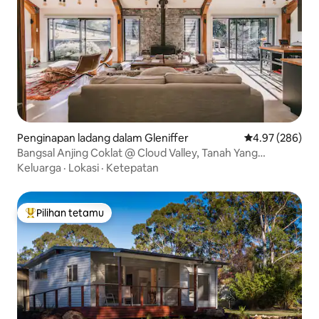
Penginapan ladang dalam Gleniffer
Penarafan pura
4.97 (286)
Bangsal Anjing Coklat @ Cloud Valley, Tanah Yang
Dijanjikan
Keluarga
·
Lokasi
·
Ketepatan
Pilihan tetamu
Pilihan utama tetamu