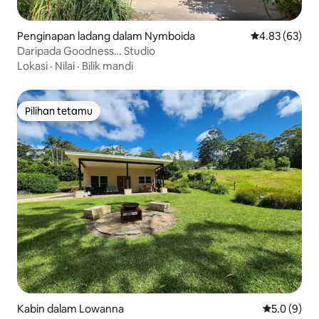
Penginapan ladang dalam Nymboida
Penarafan pur
4.83 (63)
Daripada Goodness… Studio
Lokasi
·
Nilai
·
Bilik mandi
Pilihan tetamu
Pilihan tetamu
Kabin dalam Lowanna
Penarafan p
5.0 (9)