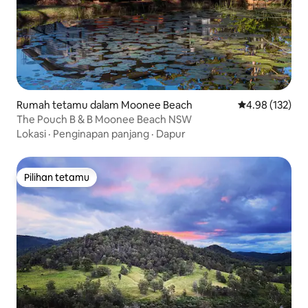
Rumah tetamu dalam Moonee Beach
Penarafan pura
4.98 (132)
The Pouch B & B Moonee Beach NSW
Lokasi
·
Penginapan panjang
·
Dapur
Pilihan tetamu
Pilihan tetamu