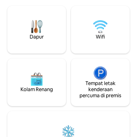
yang lengkap. Ka
kemudian. Larikan diri daripada
24/7 di lokasi. Pe
kesesakan Waikiki untuk mengalami
Kabel, Wi-Fi dised
gaya hidup Hawaii sebenar. Snorkel,
kereta garaj terse
papan boogie atau meluncur keluar dari
sehari. Lima minit 
pintu anda. Bangun dengan rentak
Waikiki, hotel Hil
lautan boleh mengubah hidup anda
pusat membeli-be
Dapur
Wifi
selama-lamanya.
Tempat letak
Kolam Renang
kenderaan
percuma di premis