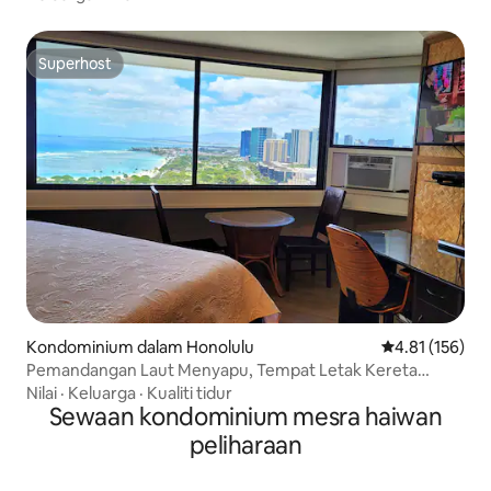
Superhost
Superhost
Kondominium dalam Honolulu
Penarafan pura
4.81 (156)
Pemandangan Laut Menyapu, Tempat Letak Kereta
Percuma, Pantai, Pusat Membeli-belah
Nilai
·
Keluarga
·
Kualiti tidur
Sewaan kondominium mesra haiwan
peliharaan