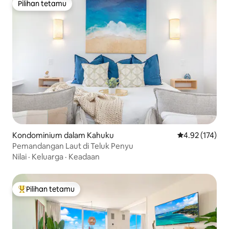
Pilihan tetamu
Pilihan tetamu
Kondominium dalam Kahuku
Penarafan pura
4.92 (174)
Pemandangan Laut di Teluk Penyu
Nilai
·
Keluarga
·
Keadaan
Pilihan tetamu
Pilihan utama tetamu