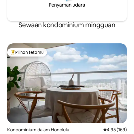
Penyaman udara
Sewaan kondominium mingguan
Pilihan tetamu
Pilihan utama tetamu
Kondominium dalam Honolulu
Penarafan pura
4.95 (169)