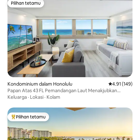
Pilihan tetamu
Pilihan tetamu
Kondominium dalam Honolulu
Penarafan pura
4.91 (149)
Papan Atas 43 FL Pemandangan Laut Menakjubkan
1BR*Waikiki
Keluarga
·
Lokasi
·
Kolam
Pilihan tetamu
Pilihan utama tetamu