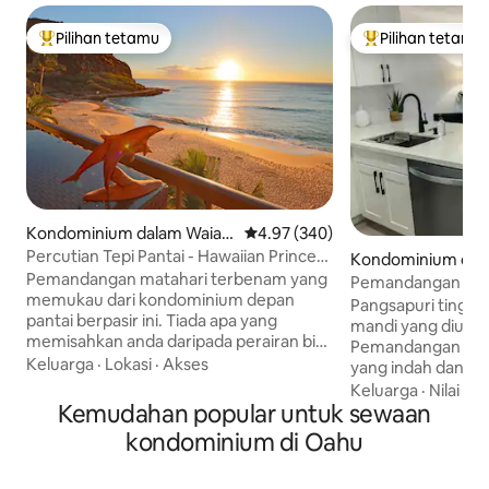
Pilihan tetamu
Pilihan tetamu
Pilihan utama tetamu
Pilihan utama te
Kondominium dalam Waian
Penarafan purata 4.97 daripada 
4.97 (340)
ae
Percutian Tepi Pantai - Hawaiian Princess
Kondominium dal
Condo
Pemandangan matahari terbenam yang
Pemandangan Laut
memukau dari kondominium depan
Tingkat Teratas 1 B
Pangsapuri tingkat a
pantai berpasir ini. Tiada apa yang
mandi yang diubah 
memisahkan anda daripada perairan biru
Pemandangan laut
kehijauan yang berkilauan tetapi jejak
Keluarga
·
Lokasi
·
Akses
yang indah dan tid
kaki di dalam pasir. Balkoni adalah
balkoni Juliet. Sa
Keluarga
·
Nilai
·
K
ketinggian yang ideal untuk memerhati
Kemudahan popular untuk sewaan
Jumaat dan matah
penyu. Dari Nov- April anda boleh
atas! Katil saiz quee
kondominium di Oahu
melihat ikan paus. Tanah yang meriah ini
mandi mempunyai s
penuh dengan kejutan. Malah ikan
pancuran mandi wa
lumba-lumba berputar sekarang dan