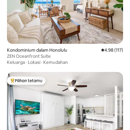
Kondominium dalam Honolulu
Penarafan pura
4.98 (117)
ZEN Oceanfront Suite
Keluarga
·
Lokasi
·
Kemudahan
Pilihan tetamu
Pilihan utama tetamu