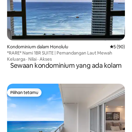
Kondominium dalam Honolulu
Penarafan 
5 (90)
*RARE* Nami 1BR SUITE | Pemandangan Laut Mewah
Keluarga
·
Nilai
·
Akses
Sewaan kondominium yang ada kolam
Pilihan tetamu
Pilihan tetamu