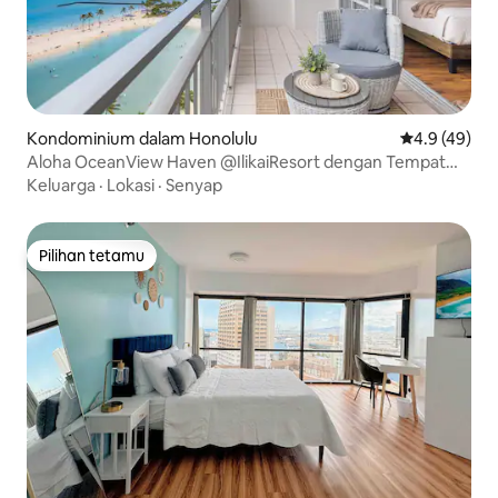
Kondominium dalam Honolulu
Penarafan pu
4.9 (49)
Aloha OceanView Haven @IlikaiResort dengan Tempat
Letak Kenderaan
Keluarga
·
Lokasi
·
Senyap
Pilihan tetamu
Pilihan tetamu