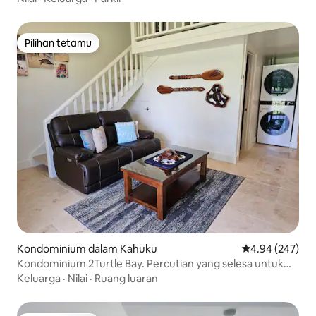
Pilihan tetamu
Pilihan tetamu
Kondominium dalam Kahuku
Penarafan pura
4.94 (247)
Kondominium 2Turtle Bay. Percutian yang selesa untuk
dua orang.
Keluarga
·
Nilai
·
Ruang luaran