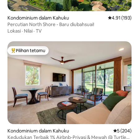
Kondominium dalam Kahuku
Penarafan pura
4.91 (193)
Percutian North Shore - Baru diubahsuai!
Lokasi
·
Nilai
·
TV
Pilihan tetamu
Pilihan utama tetamu
Kondominium dalam Kahuku
Penarafan p
5 (204)
Kedudukan Terbaik 1% Airbnb-Privasi & Mewah @ Turtle