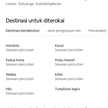
Bay
Lokasi
·
Keluarga
·
Kebolehjalanan
Destinasi untuk diterokai
Destinasi berdekatan
Jenis penginapan lain
Pemandangan
Honolulu
Kauai
Sewaan percutian
Sewaan percutian
Kailua-Kona
Pulau Hawai'i
Sewaan percutian
Sewaan percutian
Wailea
Kihei
Sewaan percutian
Sewaan percutian
Hilo
Tunjukkan lagi
Sewaan percutian