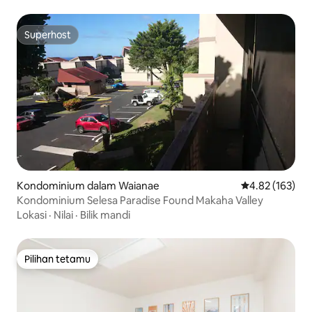
Superhost
Superhost
Kondominium dalam Waianae
Penarafan pura
4.82 (163)
Kondominium Selesa Paradise Found Makaha Valley
Lokasi
·
Nilai
·
Bilik mandi
Pilihan tetamu
Pilihan tetamu