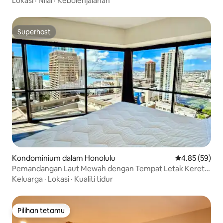
Lokasi
·
Nilai
·
Kebolehjalanan
Superhost
Superhost
Kondominium dalam Honolulu
Penarafan pur
4.85 (59)
Pemandangan Laut Mewah dengan Tempat Letak Kereta
Percuma + Mesin Basuh & Pengering
Keluarga
·
Lokasi
·
Kualiti tidur
Pilihan tetamu
Pilihan tetamu