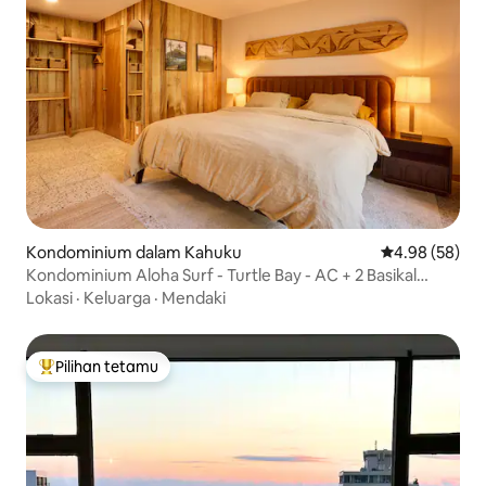
Kondominium dalam Kahuku
Penarafan pur
4.98 (58)
Kondominium Aloha Surf - Turtle Bay - AC + 2 Basikal
Elektrik
Lokasi
·
Keluarga
·
Mendaki
Pilihan tetamu
Pilihan utama tetamu