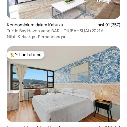
Kondominium dalam Kahuku
Penarafan pura
4.91 (357)
Turtle Bay Haven yang BARU DIUBAHSUAI (2021)!
Nilai
·
Keluarga
·
Pemandangan
Pilihan tetamu
Pilihan utama tetamu