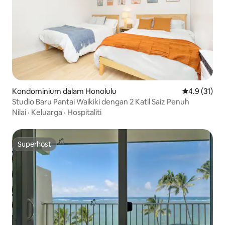
Kondominium dalam Honolulu
Penarafan pu
4.9 (31)
Studio Baru Pantai Waikiki dengan 2 Katil Saiz Penuh
Nilai
·
Keluarga
·
Hospitaliti
Superhost
Superhost