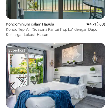
Kondominium dalam Hauula
Penarafan pura
4.71 (168)
Kondo Tepi Air "Suasana Pantai Tropika" dengan Dapur
Keluarga
·
Lokasi
·
Hiasan
Superhost
Superhost