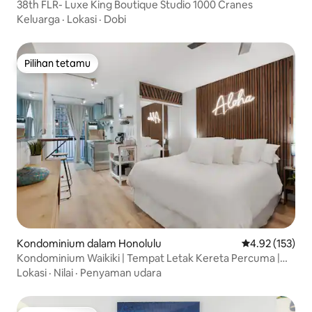
38th FLR- Luxe King Boutique Studio 1000 Cranes
Keluarga
·
Lokasi
·
Dobi
Pilihan tetamu
Pilihan tetamu
Kondominium dalam Honolulu
Penarafan pura
4.92 (153)
Kondominium Waikiki | Tempat Letak Kereta Percuma |
Berjalan ke Pantai
Lokasi
·
Nilai
·
Penyaman udara