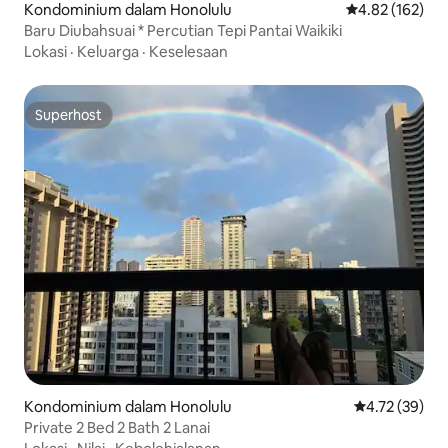
Kondominium dalam Honolulu
Penarafan pura
4.82 (162)
Baru Diubahsuai * Percutian Tepi Pantai Waikiki
Lokasi
·
Keluarga
·
Keselesaan
Superhost
Superhost
Kondominium dalam Honolulu
Penarafan pur
4.72 (39)
Private 2 Bed 2 Bath 2 Lanai