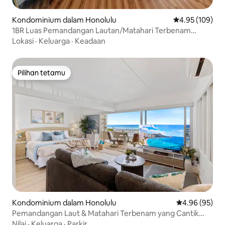
Kondominium dalam Honolulu
Penarafan pura
4.95 (109)
1BR Luas Pemandangan Lautan/Matahari Terbenam
dengan Tempat Letak Kereta
Lokasi
·
Keluarga
·
Keadaan
Pilihan tetamu
Pilihan tetamu
Kondominium dalam Honolulu
Penarafan pur
4.96 (95)
Pemandangan Laut & Matahari Terbenam yang Cantik
@IlikaiResort dengan Tempat Letak Kenderaan
Nilai
·
Keluarga
·
Parkir