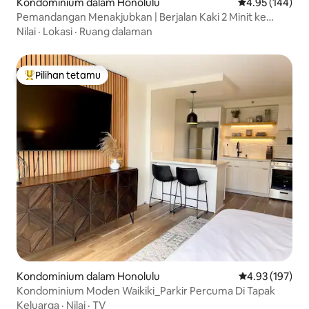
Kondominium dalam Honolulu
Penarafan pura
4.95 (144)
Pemandangan Menakjubkan | Berjalan Kaki 2 Minit ke
Pantai | Tempat Letak Kereta Percuma | Kolam Renang
Nilai
·
Lokasi
·
Ruang dalaman
Pilihan tetamu
Pilihan utama tetamu
Kondominium dalam Honolulu
Penarafan pura
4.93 (197)
Kondominium Moden Waikiki_Parkir Percuma Di Tapak
Keluarga
·
Nilai
·
TV