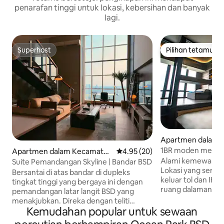
penarafan tinggi untuk lokasi, kebersihan dan banyak
lagi.
Superhost
Pilihan tetamu
Superhost
Pilihan tetamu
Apartmen dalam 
n Pinang
1BR moden mewah 
Apartmen dalam Kecamatan
Penarafan purata 4.95 daripada
4.95 (20)
Alam Sutera-TheS
Serpong
Alami kemewahan 
Suite Pemandangan Skyline | Bandar BSD
Lokasi yang sempu
Bersantai di atas bandar di dupleks
keluar tol dan IKEA. Ruang: Nikm
tingkat tinggi yang bergaya ini dengan
ruang dalaman ya
pemandangan latar langit BSD yang
moden dengan pe
menakjubkan. Direka dengan teliti
terbenam dan ma
Kemudahan popular untuk sewaan
dengan sentuhan kontemporari moden,
mempesonakan. B
ia sesuai untuk perjalanan perniagaan,