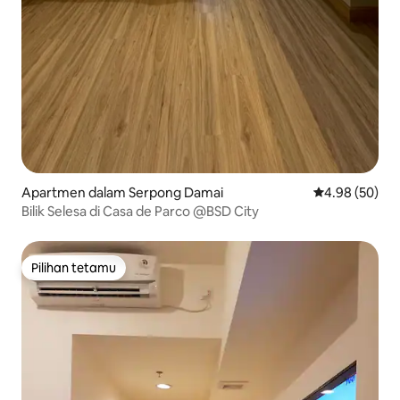
Apartmen dalam Serpong Damai
Penarafan pur
4.98 (50)
Bilik Selesa di Casa de Parco @BSD City
Pilihan tetamu
Pilihan tetamu