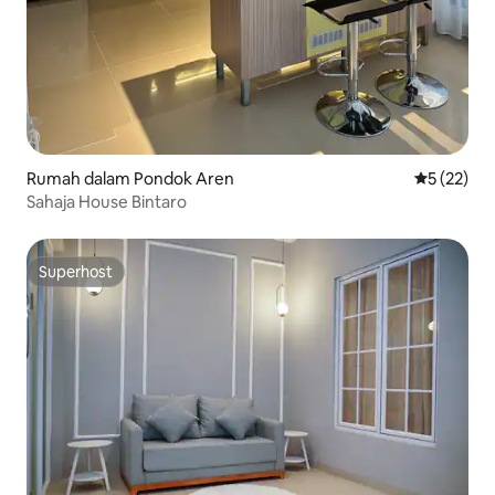
Rumah dalam Pondok Aren
Penarafan 
5 (22)
Sahaja House Bintaro
Superhost
Superhost