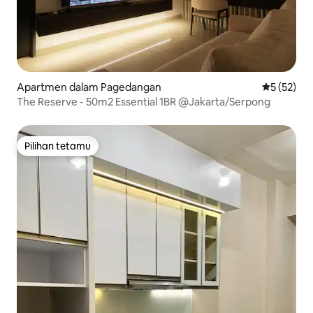
Apartmen dalam Pagedangan
Penarafan 
5 (52)
The Reserve - 50m2 Essential 1BR @Jakarta/Serpong
Pilihan tetamu
Pilihan tetamu