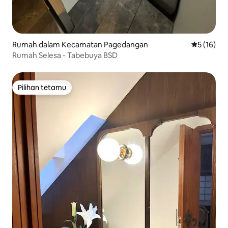
Rumah dalam Kecamatan Pagedangan
Penarafan 
5 (16)
Rumah Selesa - Tabebuya BSD
Pilihan tetamu
Pilihan tetamu