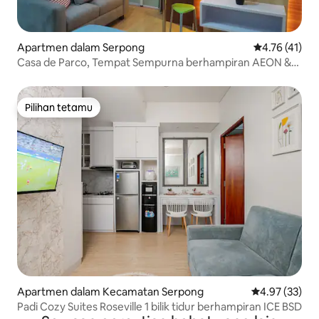
Apartmen dalam Serpong
Penarafan pur
4.76 (41)
Casa de Parco, Tempat Sempurna berhampiran AEON &
ICE BSD
Pilihan tetamu
Pilihan tetamu
Apartmen dalam Kecamatan Serpong
Penarafan pur
4.97 (33)
Padi Cozy Suites Roseville 1 bilik tidur berhampiran ICE BSD