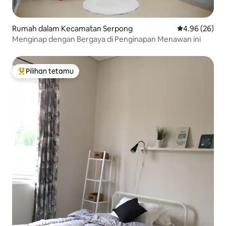
Rumah dalam Kecamatan Serpong
Penarafan pur
4.96 (26)
Menginap dengan Bergaya di Penginapan Menawan ini
Pilihan tetamu
Pilihan utama tetamu