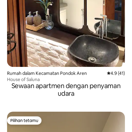
Rumah dalam Kecamatan Pondok Aren
Penarafan pu
4.9 (41)
House of Saluna
Sewaan apartmen dengan penyaman
udara
Pilihan tetamu
Pilihan tetamu