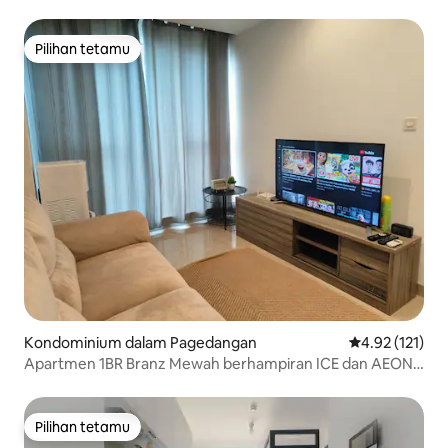
Pilihan tetamu
Pilihan tetamu
Kondominium dalam Pagedangan
Penarafan pura
4.92 (121)
Apartmen 1BR Branz Mewah berhampiran ICE dan AEON
BSD
Pilihan tetamu
Pilihan tetamu