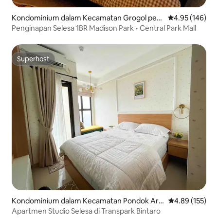
Kondominium dalam Kecamatan Grogol peta
Penarafan pura
4.95 (146)
mburan
Penginapan Selesa 1BR Madison Park • Central Park Mall
Superhost
Superhost
Kondominium dalam Kecamatan Pondok Are
Penarafan pura
4.89 (155)
n
Apartmen Studio Selesa di Transpark Bintaro