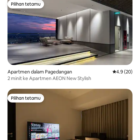
Pilihan tetamu
Pilihan tetamu
Apartmen dalam Pagedangan
Penarafan pu
4.9 (20)
2 minit ke Apartmen AEON New Stylish
Pilihan tetamu
Pilihan tetamu