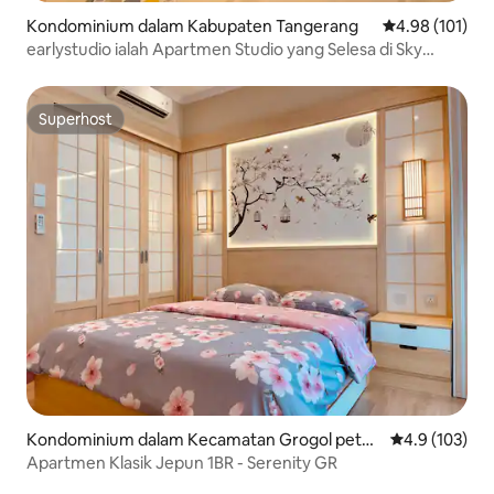
Kondominium dalam Kabupaten Tangerang
Penarafan pura
4.98 (101)
earlystudio ialah Apartmen Studio yang Selesa di Sky
House BSD
Superhost
Superhost
Kondominium dalam Kecamatan Grogol peta
Penarafan pur
4.9 (103)
mburan
Apartmen Klasik Jepun 1BR - Serenity GR