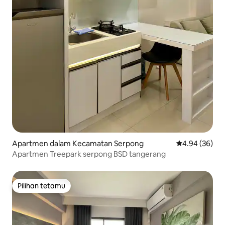
Apartmen dalam Kecamatan Serpong
Penarafan pur
4.94 (36)
Apartmen Treepark serpong BSD tangerang
Pilihan tetamu
Pilihan tetamu