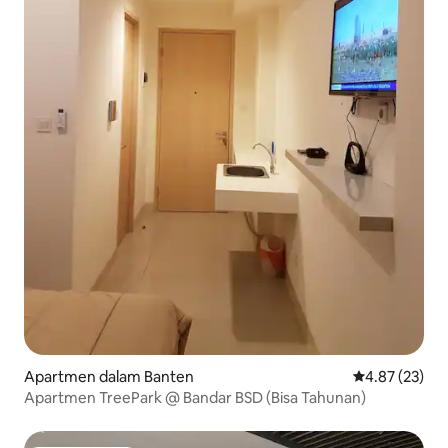
Apartmen dalam Banten
Penarafan pur
4.87 (23)
Apartmen TreePark @ Bandar BSD (Bisa Tahunan)