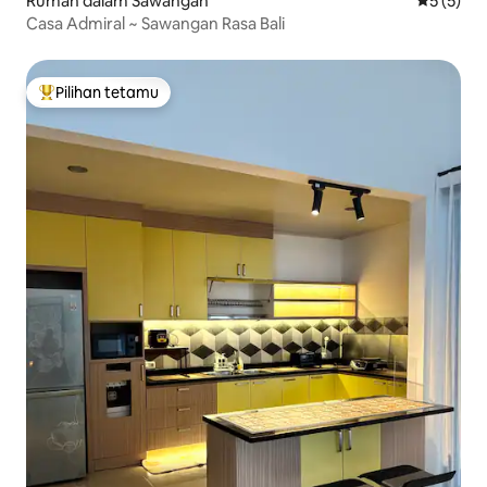
Rumah dalam Sawangan
Penarafan
5 (5)
Casa Admiral ~ Sawangan Rasa Bali
Pilihan tetamu
Pilihan utama tetamu