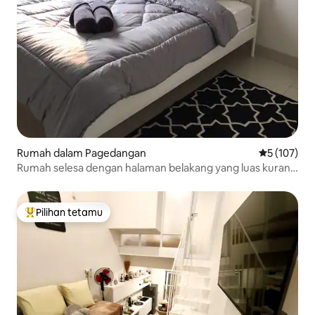
Rumah dalam Pagedangan
Penarafan p
5 (107)
Rumah selesa dengan halaman belakang yang luas kurang
1km fr ICE BSD
Pilihan tetamu
Pilihan utama tetamu