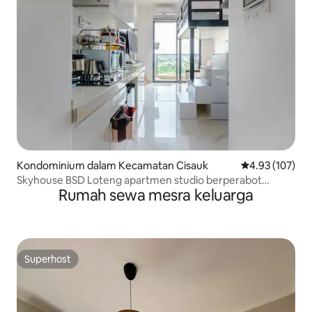
Kondominium dalam Kecamatan Cisauk
Penarafan pura
4.93 (107)
Skyhouse BSD Loteng apartmen studio berperabot
Rumah sewa mesra keluarga
lengkap
Superhost
Superhost