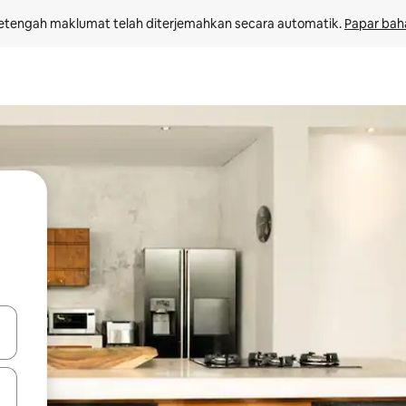
etengah maklumat telah diterjemahkan secara automatik. 
Papar bah
 anak panah atas dan bawah atau teroka dengan sentuhan atau gerak l