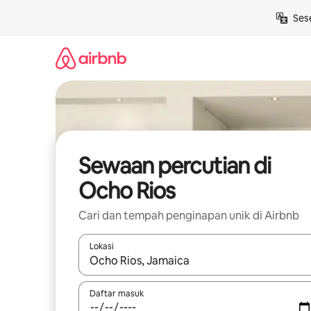
Langkau
Ses
ke
kandungan
Sewaan percutian di
Ocho Rios
Cari dan tempah penginapan unik di Airbnb
Lokasi
Apabila hasil tersedia, navigasi dengan kekunci
Daftar masuk