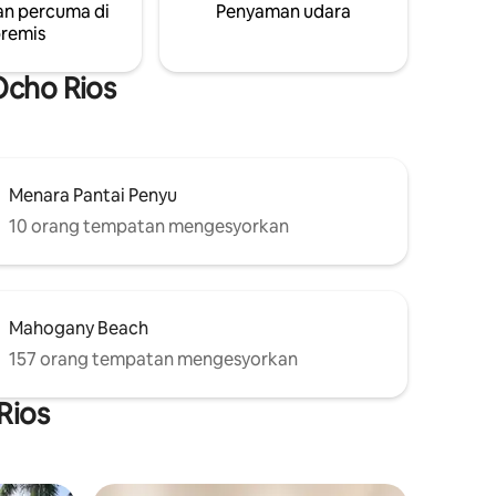
n percuma di
Penyaman udara
jadi. Sesuai untuk pasangan, golongan
remis
kreatif dan sesiapa sahaja yang mencari
privasi dan ketenangan.
Ocho Rios
Menara Pantai Penyu
10 orang tempatan mengesyorkan
Mahogany Beach
157 orang tempatan mengesyorkan
Rios