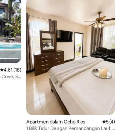
Penarafan purata 4.61 daripada 5, 18 ulasan
4.61 (18)
 Cove, St
Apartmen dalam Ocho Rios
Penarafan purata 
5 (4)
1 Bilik Tidur Dengan Pemandangan Laut ·
Balkoni Mewah & Kolam Renang ·