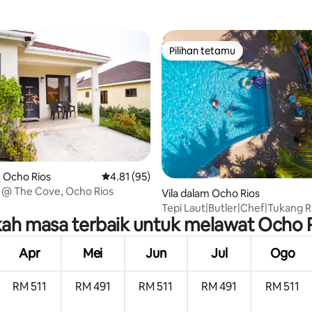
Pilihan tetamu
Pilihan tetamu
daripada 5, 10 ulasan
m Ocho Rios
Penarafan purata 4.81 daripada 5, 95 ulasan
4.81 (95)
a @ The Cove, Ocho Rios
Vila dalam Ocho Rios
Tepi Laut|Butler|Chef|Tukang 
kah masa terbaik untuk melawat Ocho 
Alu-Aluan
Apr
Mei
Jun
Jul
Ogo
RM 511
RM 491
RM 511
RM 491
RM 511