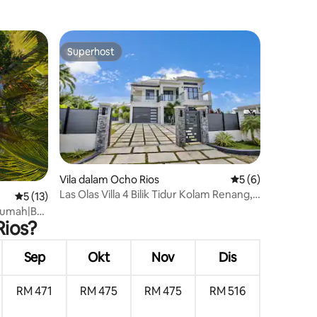
Berpagar
Superhost
Superhost
Vila dalam Ocho Rios
Penarafan purata 
5 (6)
Las Olas Villa 4 Bilik Tidur Kolam Renang,
Penarafan purata 5 daripada 5, 13 ulasan
5 (13)
Chef, Ocho Rios
Rumah|Bar
Rios?
Sep
Okt
Nov
Dis
RM 471
RM 475
RM 475
RM 516