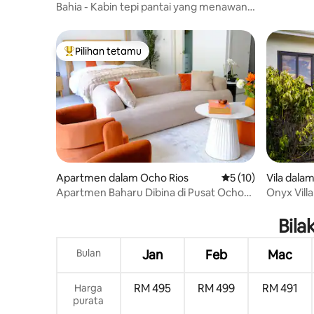
Bahia - Kabin tepi pantai yang menawan,
loteng/bidai kayu
Pilihan tetamu
Pilihan utama tetamu
Apartmen dalam Ocho Rios
Penarafan purata 5 
5 (10)
Vila dala
Apartmen Baharu Dibina di Pusat Ocho
Onyx Vill
Rios
Bila
Bulan
Jan
Feb
Mac
RM 495
RM 499
RM 491
Harga
purata