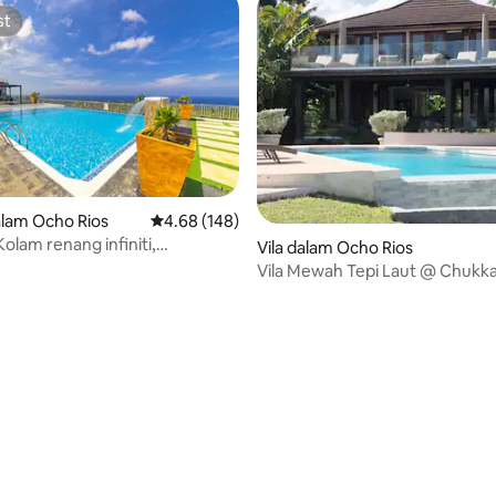
st
st
lam Ocho Rios
Penarafan purata 4.68 daripada 5, 148 ulasan
4.68 (148)
 Kolam renang infiniti,
Vila dalam Ocho Rios
gan laut/pergunungan yang
Vila Mewah Tepi Laut @ Chukka
bkan
Ann's
aripada 5, 136 ulasan