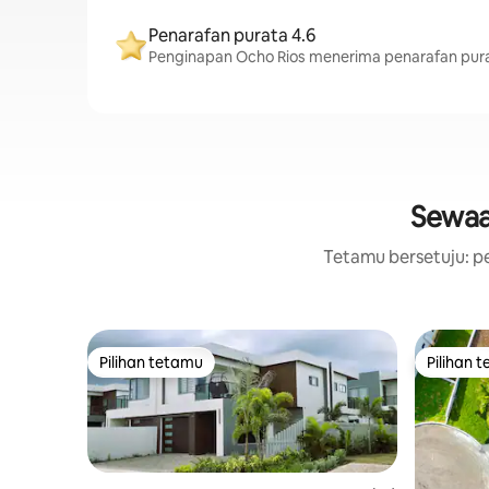
Penarafan purata 4.6
Penginapan Ocho Rios menerima penarafan pura
Sewaa
Tetamu bersetuju: pe
Pilihan tetamu
Pilihan 
Pilihan tetamu
Pilihan 