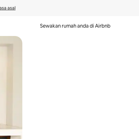
asa asal
Sewakan rumah anda di Airbnb
eret.