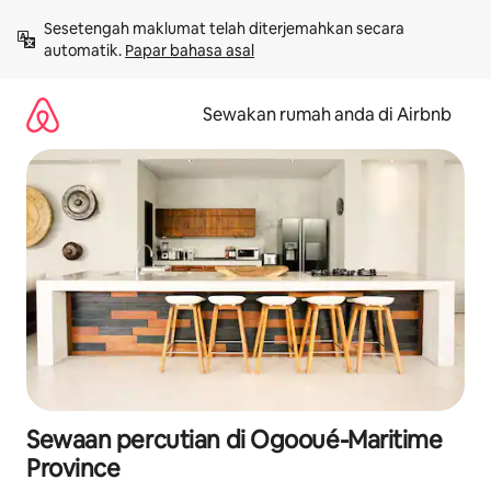
Langkau
Sesetengah maklumat telah diterjemahkan secara 
ke
automatik. 
Papar bahasa asal
kandungan
Sewakan rumah anda di Airbnb
Sewaan percutian di Ogooué-Maritime
Province