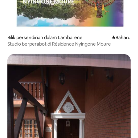
Bilik persendirian dalam Lambarene
Tempat pen
Baharu
Studio berperabot di Résidence Nyingone Moure