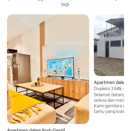
lagi.
Apartmen dalam P
Dupleks 3 bilik - H
Selamat datang ke
selesa dan mesra d
Kami gembira dap
tamu yang luas da
penginapan anda.
bahawa hospitaliti
penginapan yang b
Apartmen dalam Port-Gentil