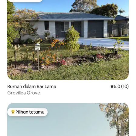
Pilihan tetamu
Rumah dalam Bar Lama
Penarafan pu
5.0 (10)
Grevillea Grove
Pilihan tetamu
Pilihan utama tetamu