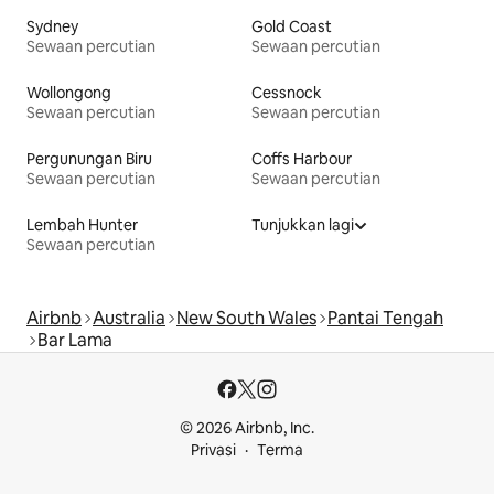
Sydney
Gold Coast
Sewaan percutian
Sewaan percutian
Wollongong
Cessnock
Sewaan percutian
Sewaan percutian
Pergunungan Biru
Coffs Harbour
Sewaan percutian
Sewaan percutian
Lembah Hunter
Tunjukkan lagi
Sewaan percutian
Airbnb
Australia
New South Wales
Pantai Tengah
Bar Lama
© 2026 Airbnb, Inc.
Privasi
Terma