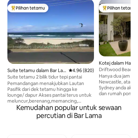
Pilihan tetamu
Pilihan tetamu
Pilihan utama tetamu
Pilihan utama te
Kotej dalam Harri
Driftwood Beach 
Suite tetamu dalam Bar La
Penarafan purata 4.96 daripada 5
4.96 (820)
Hanya dua jam perj
ma
Suite tetamu 2 bilik tidur tepi pantai
Newcastle, atau 4 
Pemandangan menakjubkan Lautan
Sydney anda akan
Pasifik dari dek tetamu hingga ke
dan rumah pondok 
lounge/ dapur Akses pantai terus untuk
kami. Bangun deng
meluncur,berenang,memancing,
menenangkan dan 
Kemudahan popular untuk sewaan
berjalan di belukar, laluan berbasikal
kookaburra. Dikeli
berdekatan Bersantai dengan bunyi
percutian di Bar Lama
jadi, tetapi hanya 
lautan dari tetamu di tingkat bawah suite
pantai, ia adalah
yang selamat dan benar-benar peribadi
untuk berehat, m
dengan penghawa dingin, 2 bilik tidur
memulihkan tenag
queen, kawasan persediaan dapur