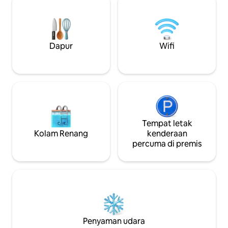
merancang percut
mempunyai jag,pembakar roti, 3 dalam 1
percutian keluarga
microwave airfryer, ketuhar konveksi,
memancing hujun
peti sejuk bar dan lain-lain Sarapan
persembunyian yan
kontinental disediakan . BBQ long stay
menawarkan gabu
Bilik rehat besar, bilik mandi berasingan,
Dapur
Wifi
ketenangan yang i
dobi tandas Berjalan kaki ke banyak
Restoran
Tempat letak
Kolam Renang
kenderaan
percuma di premis
Penyaman udara