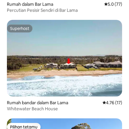
Rumah dalam Bar Lama
Penarafan pu
5.0 (77)
Percutian Pesisir Sendiri di Bar Lama
Superhost
Superhost
Rumah bandar dalam Bar Lama
Penarafan pur
4.76 (17)
Whitewater Beach House
Pilihan tetamu