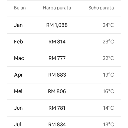
Bulan
Harga purata
Suhu purata
Jan
RM 1,088
24°C
Feb
RM 814
23°C
Mac
RM 777
22°C
Apr
RM 883
19°C
Mei
RM 806
16°C
Jun
RM 781
14°C
Jul
RM 834
13°C