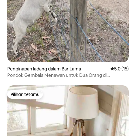
Penginapan ladang dalam Bar Lama
Penarafan pu
5.0 (15)
Pondok Gembala Menawan untuk Dua Orang di
Blackwood Farm
Pilihan tetamu
Pilihan tetamu