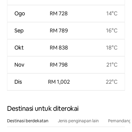
Ogo
RM 728
14°C
Sep
RM 789
16°C
Okt
RM 838
18°C
Nov
RM 798
21°C
Dis
RM 1,002
22°C
Destinasi untuk diterokai
Destinasi berdekatan
Jenis penginapan lain
Pemandangan