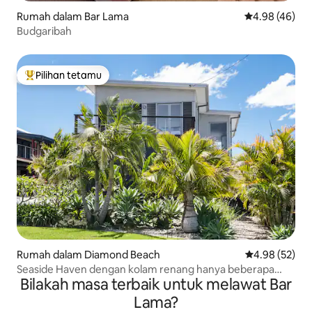
Rumah dalam Bar Lama
Penarafan pur
4.98 (46)
Budgaribah
Pilihan tetamu
Pilihan utama tetamu
Rumah dalam Diamond Beach
Penarafan pur
4.98 (52)
Seaside Haven dengan kolam renang hanya beberapa
Bilakah masa terbaik untuk melawat Bar
langkah ke pantai
Lama?