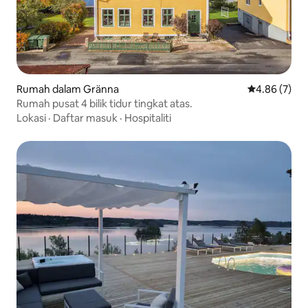
Rumah dalam Gränna
Penarafan pu
4.86 (7)
Rumah pusat 4 bilik tidur tingkat atas.
Lokasi
·
Daftar masuk
·
Hospitaliti