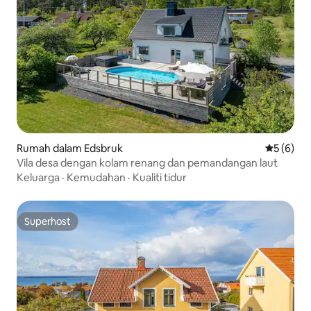
Rumah dalam Edsbruk
Penarafan
5 (6)
Vila desa dengan kolam renang dan pemandangan laut
Keluarga
·
Kemudahan
·
Kualiti tidur
Superhost
Superhost