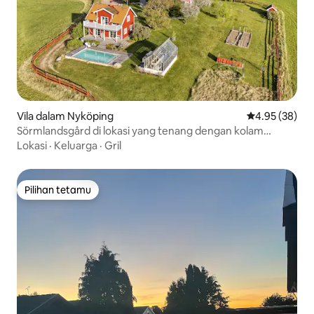
Vila dalam Nyköping
Penarafan pur
4.95 (38)
Sörmlandsgård di lokasi yang tenang dengan kolam
renang. 3 rumah.
Lokasi
·
Keluarga
·
Gril
Pilihan tetamu
Pilihan tetamu