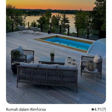
Rumah dalam Rimforsa
Penarafan pu
4.71 (7)