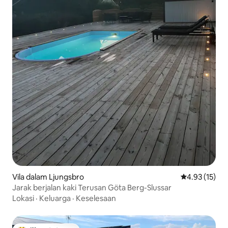
Vila dalam Ljungsbro
Penarafan pur
4.93 (15)
Jarak berjalan kaki Terusan Göta Berg-Slussar
Lokasi
·
Keluarga
·
Keselesaan