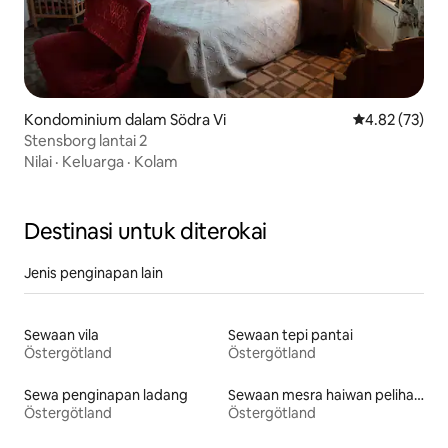
Kondominium dalam Södra Vi
Penarafan pur
4.82 (73)
Stensborg lantai 2
Nilai
·
Keluarga
·
Kolam
Destinasi untuk diterokai
Jenis penginapan lain
Sewaan vila
Sewaan tepi pantai
Östergötland
Östergötland
Sewa penginapan ladang
Sewaan mesra haiwan peliharaan
Östergötland
Östergötland