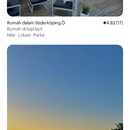
Rumah dalam Söderköping Ö
Penarafan pur
4.82 (17)
Rumah di tepi laut
Nilai
·
Lokasi
·
Parkir