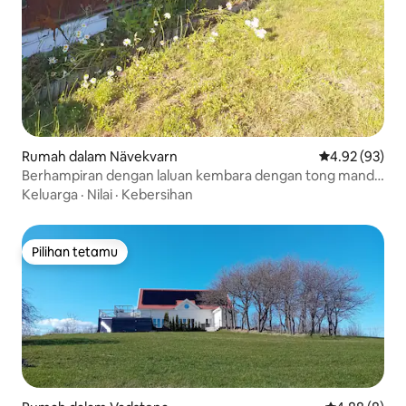
Rumah dalam Nävekvarn
Penarafan pur
4.92 (93)
Berhampiran dengan laluan kembara dengan tong mandi
dan sauna
Keluarga
·
Nilai
·
Kebersihan
Pilihan tetamu
Pilihan tetamu