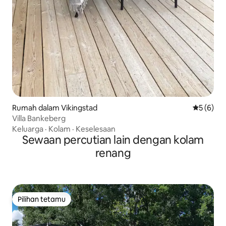
Rumah dalam Vikingstad
Penarafan
5 (6)
Villa Bankeberg
Keluarga
·
Kolam
·
Keselesaan
Sewaan percutian lain dengan kolam
renang
Pilihan tetamu
Pilihan tetamu