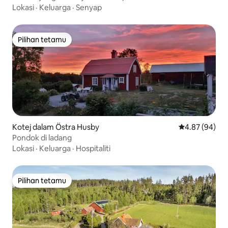
Lokasi
·
Keluarga
·
Senyap
Pilihan tetamu
Pilihan tetamu
Kotej dalam Östra Husby
Penarafan pur
4.87 (94)
Pondok di ladang
Lokasi
·
Keluarga
·
Hospitaliti
Pilihan tetamu
Pilihan tetamu