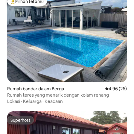
Pilihan tetamu
Pilihan utama tetamu
Rumah bandar dalam Berga
Penarafan pur
4.96 (26)
Rumah teres yang menarik dengan kolam renang
Lokasi
·
Keluarga
·
Keadaan
Superhost
Superhost