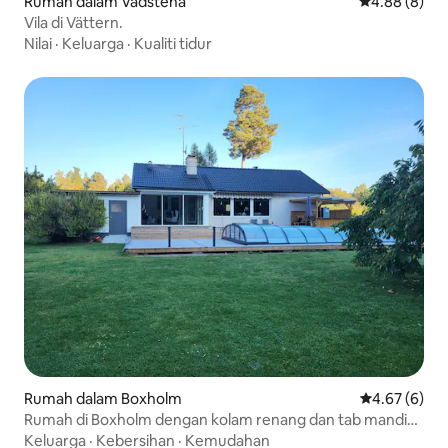
Rumah dalam Vadstena
Penarafan pu
4.88 (8)
Vila di Vättern.
Nilai
·
Keluarga
·
Kualiti tidur
Rumah dalam Boxholm
Penarafan pu
4.67 (6)
Rumah di Boxholm dengan kolam renang dan tab mandi
air panas yang dipanaskan.
Keluarga
·
Kebersihan
·
Kemudahan