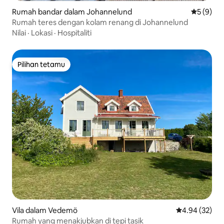
Rumah bandar dalam Johannelund
Penarafan
5 (9)
Rumah teres dengan kolam renang di Johannelund
Nilai
·
Lokasi
·
Hospitaliti
Pilihan tetamu
Pilihan tetamu
Vila dalam Vedemö
Penarafan pur
4.94 (32)
Rumah yang menakjubkan di tepi tasik