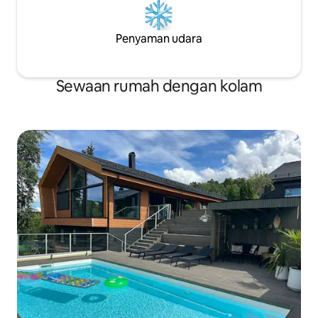
Penyaman udara
Sewaan rumah dengan kolam