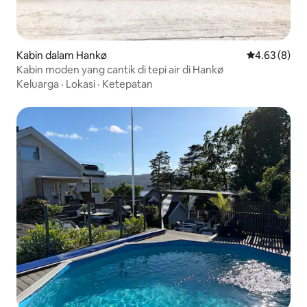
Kabin dalam Hankø
Penarafan pu
4.63 (8)
Kabin moden yang cantik di tepi air di Hankø
Keluarga
·
Lokasi
·
Ketepatan