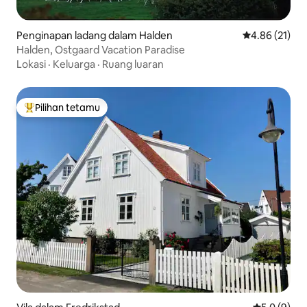
Penginapan ladang dalam Halden
Penarafan pur
4.86 (21)
Halden, Ostgaard Vacation Paradise
Lokasi
·
Keluarga
·
Ruang luaran
Pilihan tetamu
Pilihan utama tetamu