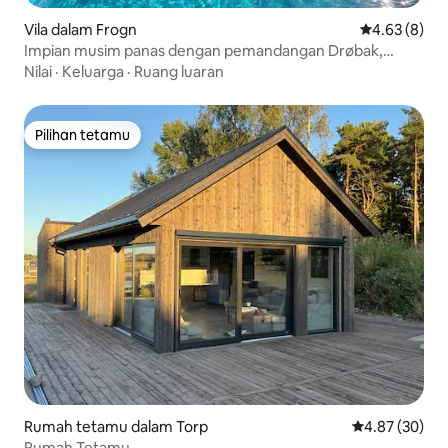
Vila dalam Frogn
Penarafan pu
4.63 (8)
Impian musim panas dengan pemandangan Drøbak,
kolam renang dan ketuhar piza
Nilai
·
Keluarga
·
Ruang luaran
Pilihan tetamu
Pilihan tetamu
Rumah tetamu dalam Torp
Penarafan pur
4.87 (30)
Rumah Tetamu