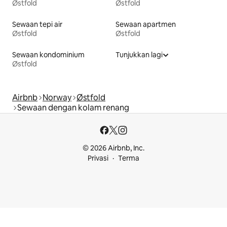
Østfold
Østfold
Sewaan tepi air
Sewaan apartmen
Østfold
Østfold
Sewaan kondominium
Tunjukkan lagi
Østfold
Airbnb
Norway
Østfold
Sewaan dengan kolam renang
© 2026 Airbnb, Inc.
Privasi
Terma