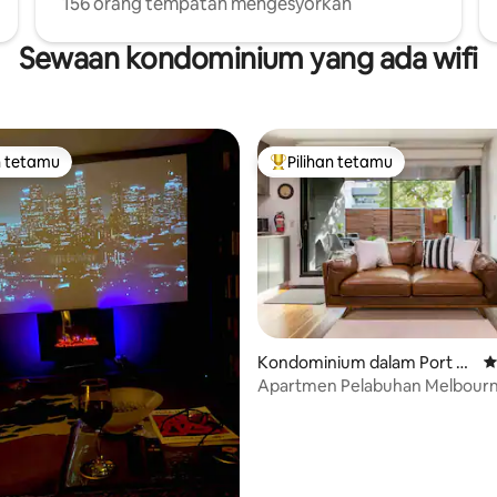
156 orang tempatan mengesyorkan
Sewaan kondominium yang ada wifi
n tetamu
Pilihan tetamu
 utama tetamu
Pilihan utama tetamu
aripada 5, 269 ulasan
Kondominium dalam Port M
P
elbourne
Apartmen Pelabuhan Melbour
Bergaya