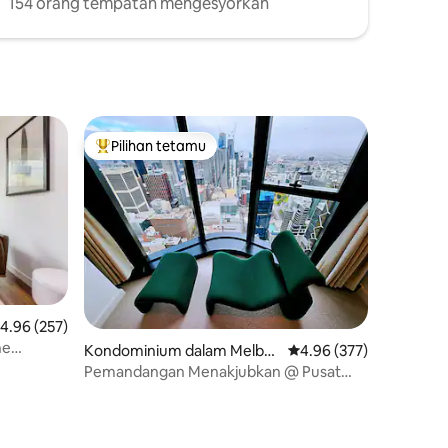
154 orang tempatan mengesyorkan
Pilihan tetamu
Pilihan utama tetamu
enarafan purata 4.96 daripada 5, 257 ulasan
4.96 (257)
ne
Kondominium dalam Melbo
Penarafan purata 4.96 
4.96 (377)
urne
Pemandangan Menakjubkan @ Pusat
bandar Melbourne di tingkat 62