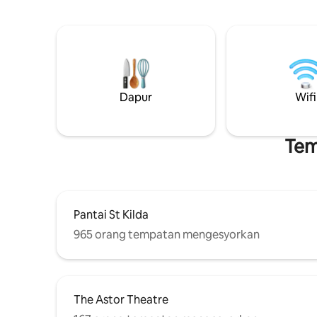
meneroka pantai yang cerah, budaya
yang besa
kafe dan kehidupan malam yang meriah,
letak ker
atau hanya berehat dan berehat dalam
tempat l
keselesaan ruang anda sendiri, apartmen
24 jam di lu
kami adalah tempat penginapan yang
Australia
sempurna.
Dapur
Wifi
Tem
Pantai St Kilda
965 orang tempatan mengesyorkan
The Astor Theatre