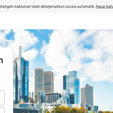
etengah maklumat telah diterjemahkan secara automatik. 
Papar bah
n
 anak panah atas dan bawah atau teroka dengan sentuhan atau gerak l