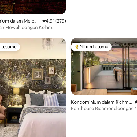
ium dalam Melbou
Penarafan purata 4.91 daripada 5, 279 ulasan
4.91 (279)
an Mewah dengan Kolam
an Taman di atas bumbung.
n tetamu
Pilihan tetamu
 utama tetamu
Pilihan utama tetamu
Kondominium dalam Richmo
P
aripada 5, 243 ulasan
nd
Penthouse Richmond dengan 
Luar & Pemandangan Bandar