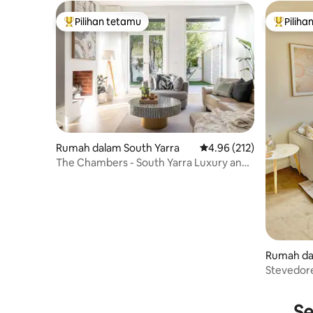
Pilihan tetamu
Piliha
Pilihan utama tetamu
Pilihan
Rumah dalam South Yarra
Penarafan purata 4.96 d
4.96 (212)
The Chambers - South Yarra Luxury and
Location
Rumah da
Stevedore
Se