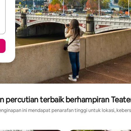
 percutian terbaik berhampiran Teater
nginapan ini mendapat penarafan tinggi untuk lokasi, kebers