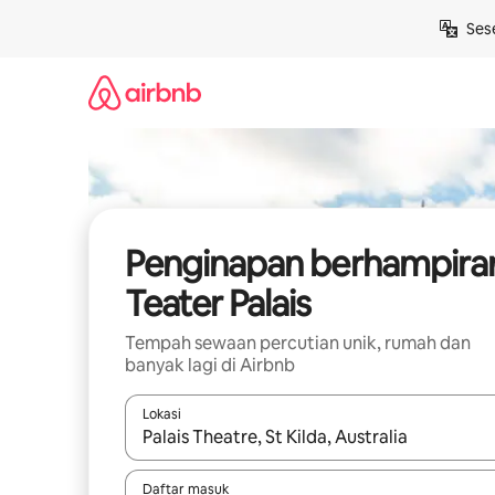
Langkau
Ses
ke
kandungan
Penginapan berhampira
Teater Palais
Tempah sewaan percutian unik, rumah dan
banyak lagi di Airbnb
Lokasi
Apabila hasil tersedia, navigasi dengan kekunci
Daftar masuk