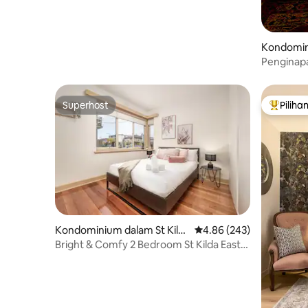
Kondomin
rne Timur
Penginap
Renang d
Superhost
Piliha
Superhost
Pilihan
Kondominium dalam St Kild
Penarafan purata 4.86 d
4.86 (243)
a
Bright & Comfy 2 Bedroom St Kilda East
Apartment