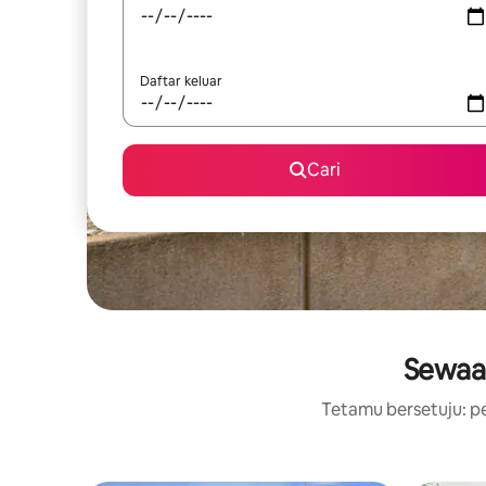
Daftar keluar
Cari
Sewaan
Tetamu bersetuju: pe