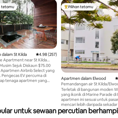
n tetamu
Pilihan tetamu
 utama tetamu
Pilihan utama tetamu
aripada 5, 116 ulasan
dalam St Kilda
Penarafan purata 4.98 daripada 5, 257 ulasan
4.98 (257)
fe Apartment near St Kilda
Musim Sejuk Diskaun $75.00
 Apartmen Airbnb Select yang
 di
Apartmen dalam Elwood
P
Pemandangan air St Kilda/Elwo
dan memenangi anugerah ini.
Woy One
Terletak di bangunan moden 
emporari yang cerah dan
yang ikonik di Marine Parade di
ozek yang cantik menjadikan
apartmen ini sesuai untuk pas
 yang benar-benar luar biasa dan
mencari lebih daripada sekadar b
nspirasi. Bersantai di halaman
ar untuk sewaan percutian berhampir
hotel. Pemandangan merentasi
g bergaya dan berehat sahaja!
sentiasa berubah. Nikmati jara
klum bahawa 4WD atau Van