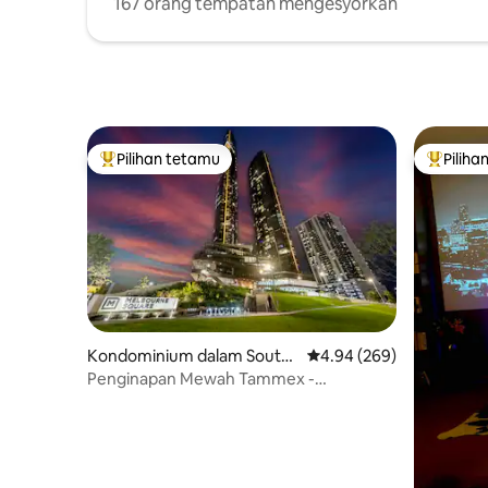
167 orang tempatan mengesyorkan
Pilihan tetamu
Piliha
Pilihan utama tetamu
Pilihan
Kondominium dalam South
Penarafan purata 4.94 d
4.94 (269)
bank
Penginapan Mewah Tammex -
Melbourne Square