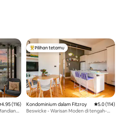
Pilihan tetamu
Pilihan utama tetamu
enarafan purata 4.95 daripada 5, 116 ulasan
4.95 (116)
Kondominium dalam Fitzroy
Penarafan purata 5.0 
5.0 (114)
Mandian
Beswicke - Warisan Moden di tengah-
tengah Fitzroy