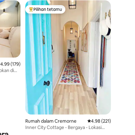
Pilihan tetamu
Pilihan utama tetamu
enarafan purata 4.99 daripada 5, 179 ulasan
4.99 (179)
kan di
Rumah dalam Cremorne
Penarafan purata 4.98 
4.98 (221)
Inner City Cottage - Bergaya - Lokasi
ara
Menakjubkan