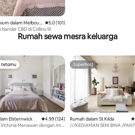
ium dalam Melbour
Penarafan purata 5.0 daripada 5, 101 ulasan
5.0 (101)
bandar CBD di Collins St
Rumah sewa mesra keluarga
n tetamu
Superhost
 utama tetamu
Superhost
aripada 5, 124 ulasan
lam Elsternwick
Penarafan purata 4.99 daripada 5, 124 ulasan
4.99 (124)
Rumah dalam St Kilda
P
 Victoria Menawan dengan Imej
///KEDIAMAN SENI BINA /PANT
/KAWASAN KAFE