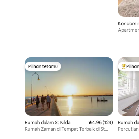
Kondomin
ne
Apartmen 
Pilihan tetamu
Piliha
Pilihan tetamu
Pilihan
Rumah dalam St Kilda
Penarafan purata 4.96 d
4.96 (124)
Rumah da
Rumah Zaman di Tempat Terbaik di St
Percutian
Kilda
Luar