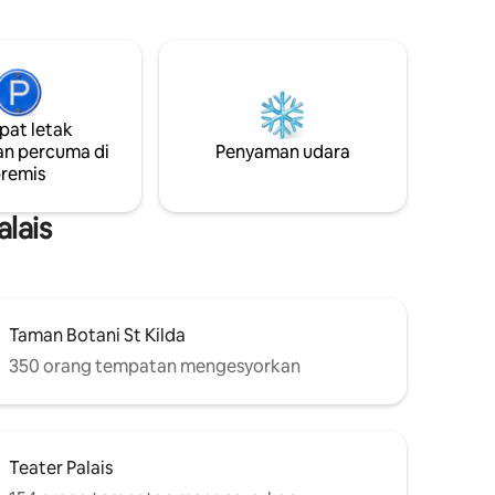
Kilda &
menawarkan keselesaan makhluk yang
ah di
anda tidak akan temui di tempat lain. TV
pintar, Nespresso, tempat letak kereta
y One
percuma yang selamat di lokasi dan
 untuk
halaman terpencil. Masa daftar
mbara
masuk/keluar tidak boleh dirunding
at letak
 gaya
n percuma di
Penyaman udara
 di
remis
ggal
Tolong
lais
Taman Botani St Kilda
350 orang tempatan mengesyorkan
Teater Palais