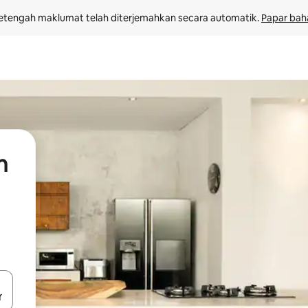
etengah maklumat telah diterjemahkan secara automatik. 
Papar bah
n
 anak panah atas dan bawah atau teroka dengan sentuhan atau gerak l