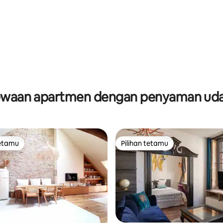
aripada 5, 150 ulasan
waan apartmen dengan penyaman ud
tetamu
Pilihan tetamu
tetamu
Pilihan tetamu