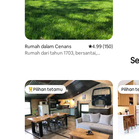
Rumah dalam Cenans
Penarafan purata 4.99 d
4.99 (150)
Rumah dari tahun 1703, bersantai,
Se
memancing dan berenang.
Pilihan tetamu
Pilihan 
Pilihan utama tetamu
Pilihan 