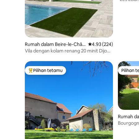
Rumah dalam Beire-le-Chât
Penarafan purata 4.93 d
4.93 (224)
el
Vila dengan kolam renang 20 minit Dijon•
Penghawa dingin• 5 bilik• 6 katil double
Pilihan tetamu
Pilihan 
Pilihan utama tetamu
Pilihan 
Rumah da
Bourgogn