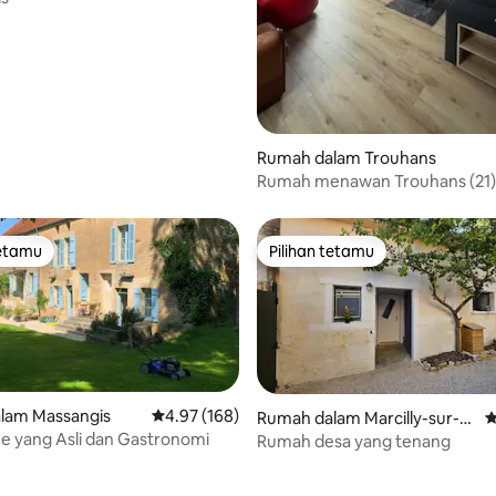
aripada 5, 224 ulasan
Rumah dalam Trouhans
Rumah menawan Trouhans (21)
tetamu
Pilihan tetamu
tetamu
Pilihan tetamu
lam Massangis
Penarafan purata 4.97 daripada 5, 168 ulasan
4.97 (168)
Rumah dalam Marcilly-sur-Til
P
e yang Asli dan Gastronomi
le
Rumah desa yang tenang