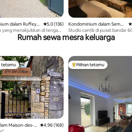
aripada 5, 324 ulasan
ium dalam Ruffey-l
Penarafan purata 5.0 daripada 5, 136 ulasan
5.0 (136)
Kondominium dalam Semur
P
e
-en-Auxois
 yang menakjubkan di tengah-
Studio cantik di pusat bandar 6
Rumah sewa mesra keluarga
urgundy.
n tetamu
Pilihan tetamu
 utama tetamu
Pilihan utama tetamu
lam Maison-des-C
Penarafan purata 4.96 daripada 5, 168 ulasan
4.96 (168)
is"