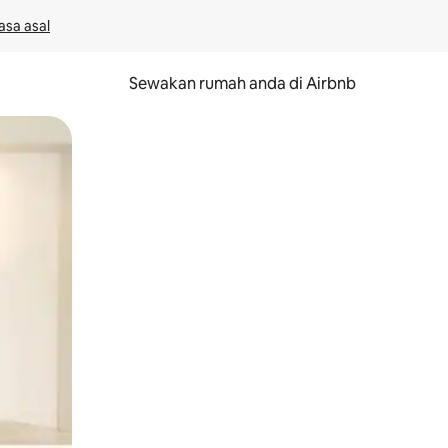
asa asal
Sewakan rumah anda di Airbnb
eret.