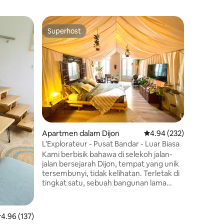
Apartmen
Superhost
Pilihan
Superhost
Pilihan
ce-sur-V
Suite ke
Nikmati s
Burgundia
ini adalah
satunya 
berjubin 
Perancis 
yang dil
(marmar 
Bourgogn
Apartmen dalam Dijon
Penarafan purata 4.94 
4.94 (232)
dihidangk
dalam ha
L'Explorateur - Pusat Bandar - Luar Biasa
Penginap
Kami berbisik bahawa di selekoh jalan-
dengan k
jalan bersejarah Dijon, tempat yang unik
tersembunyi, tidak kelihatan. Terletak di
tingkat satu, sebuah bangunan lama
mengandungi dunia yang berasingan.
Sebaik sahaja melalui pintu, kesibukan
dunia memudar, memberi laluan kepada
enarafan purata 4.96 daripada 5, 137 ulasan
4.96 (137)
pengembaraan minda yang sebenar. ✨