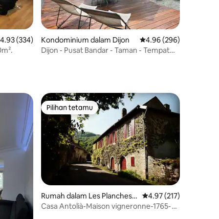
enarafan purata 4.93 daripada 5, 334 ulasan
4.93 (334)
Kondominium dalam Dijon
Penarafan purata 4.96 d
4.96 (296)
0m².
Dijon - Pusat Bandar - Taman - Tempat
Letak Kereta
Pilihan tetamu
Pilihan tetamu
Rumah dalam Les Planches-
Penarafan purata 4.97 
4.97 (217)
prés-Arbois
Casa Antolià-Maison vigneronne-1765-
Parc naturel