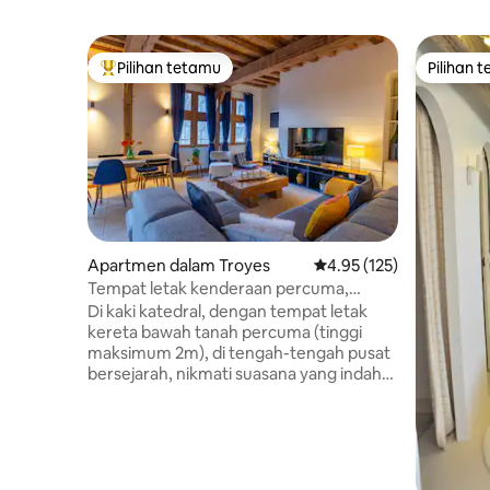
Pilihan tetamu
Pilihan 
Pilihan utama tetamu
Pilihan 
Apartmen dalam Troyes
Penarafan purata 4.95 d
4.95 (125)
Tempat letak kenderaan percuma,
Mesra keluarga, Pemandangan katedral
Di kaki katedral, dengan tempat letak
kereta bawah tanah percuma (tinggi
maksimum 2m), di tengah-tengah pusat
bersejarah, nikmati suasana yang indah
dan semua tarikan yang boleh diakses
dengan berjalan kaki: muzium, restoran,
Cité du Vitrail, dermaga Seine.
Penginapan keluarga yang cerah ini
menawarkan siling tinggi, alang yang