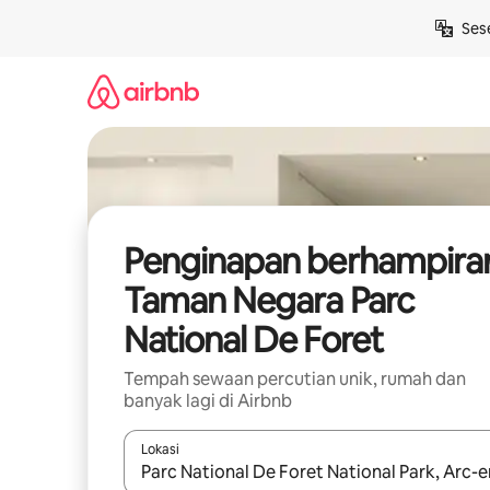
Langkau
Ses
ke
kandungan
Penginapan berhampira
Taman Negara Parc
National De Foret
Tempah sewaan percutian unik, rumah dan
banyak lagi di Airbnb
Lokasi
Apabila hasil tersedia, navigasi dengan kekunci