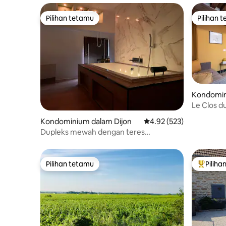
Pilihan tetamu
Pilihan 
Pilihan tetamu
Pilihan 
Kondomin
Le Clos d
kereta
Kondominium dalam Dijon
Penarafan purata 4.92 d
4.92 (523)
Dupleks mewah dengan teres
berhampiran pusat bandar
Pilihan tetamu
Piliha
Pilihan tetamu
Pilihan