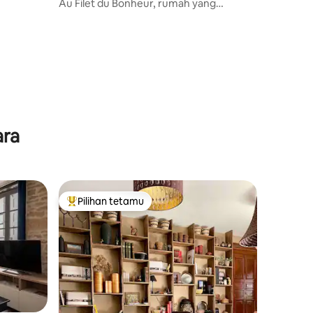
Au Filet du Bonheur, rumah yang
menyenangkan di Côte d'Or
ara
Pilihan tetamu
Pilihan utama tetamu