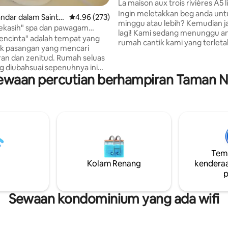
enay
La maison aux trois rivières A5 
Ingin meletakkan beg anda unt
ndar dalam Saint-
Penarafan purata 4.96 daripada 5, 273 ulasan
4.96 (273)
minggu atau lebih? Kemudian j
kekasih" spa dan pawagam
lagi! Kami sedang menunggu an
encinta" adalah tempat yang
rumah cantik kami yang terleta
uk pasangan yang mencari
Humes-Jorquenay, lima km dari
n zenitud. Rumah seluas
keluar Langres A5. Ia baik untuk
 diubahsuai sepenuhnya ini
kaki, untuk seni bina zaman
waan percutian berhampiran Taman Ne
engkapi dan dihiasi dengan warna
pertengahan, seperti tanjakan
 semula jadi oleh hiasan yang
menara Navarre, atau untuk se
 ini
digambarkan oleh Denis Didero
mpat yang sesuai untuk
of Lights dan banyak lagi. Rum
dua orang dan bersenang-
juga dikelilingi oleh empat tasik
 pencinta. The +: jakuzi,
paling dekat ialah La Mouche 5
, projektor video dengan
jauhnya.
khidmatan yang
Temp
iasan yang kemas dan bahan
Kolam Renang
kenderaa
 seperti konkrit lilin, linen,
p
anik..
Sewaan kondominium yang ada wifi