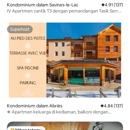
Kondominium dalam Savines-le-Lac
Penarafan pura
4.91 (137)
IV Apartmen cantik T3 dengan pemandangan Tasik Serre-
Ponçon
Superhost
Superhost
Kondominium dalam Abriès
Penarafan pura
4.84 (137)
❅ Apartmen keluarga di kediaman, balkoni dengan
pemandangan ❅