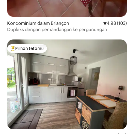
Kondominium dalam Briançon
Penarafan pura
4.98 (103)
Dupleks dengan pemandangan ke pergunungan
Pilihan tetamu
Pilihan utama tetamu