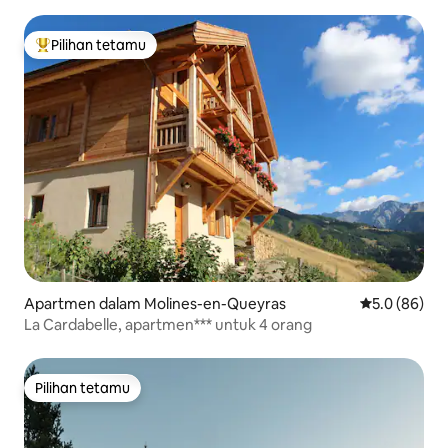
gunung|tenang.
Pilihan tetamu
Pilihan utama tetamu
Apartmen dalam Molines-en-Queyras
Penarafan pu
5.0 (86)
La Cardabelle, apartmen*** untuk 4 orang
Pilihan tetamu
Pilihan tetamu