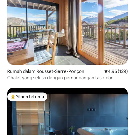
Rumah dalam Rousset-Serre-Ponçon
Penarafan pura
4.95 (129)
Chalet yang selesa dengan pemandangan tasik dan
gunung
Pilihan tetamu
Pilihan utama tetamu