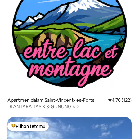
Apartmen dalam Saint-Vincent-les-Forts
Penarafan pura
4.76 (122)
DI ANTARA TASIK & GUNUNG ⭐⭐
Pilihan tetamu
Pilihan utama tetamu