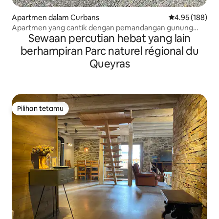
Apartmen dalam Curbans
Penarafan pura
4.95 (188)
Apartmen yang cantik dengan pemandangan gunung
Sewaan percutian hebat yang lain
yang menakjubkan
berhampiran Parc naturel régional du
Queyras
Pilihan tetamu
Pilihan tetamu