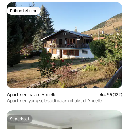
Pilihan tetamu
Pilihan tetamu
Apartmen dalam Ancelle
Penarafan pura
4.95 (132)
Apartmen yang selesa di dalam chalet di Ancelle
Superhost
Superhost