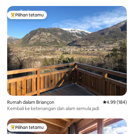
Pilihan tetamu
Pilihan utama tetamu
Rumah dalam Briançon
Penarafan pura
4.99 (184)
Kembali ke ketenangan dan alam semula jadi
Pilihan tetamu
Pilihan utama tetamu