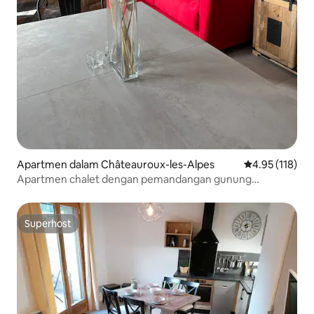
Apartmen dalam Châteauroux-les-Alpes
Penarafan pura
4.95 (118)
Apartmen chalet dengan pemandangan gunung
(kembara, tasik, ski)
Superhost
Superhost