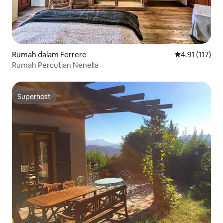
Rumah dalam Ferrere
Penarafan pura
4.91 (117)
Rumah Percutian Nenella
Superhost
Superhost