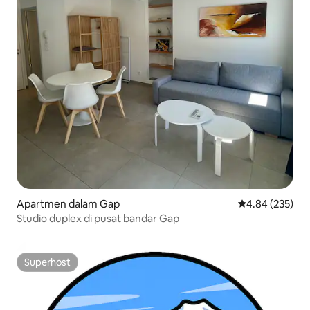
Apartmen dalam Gap
Penarafan pura
4.84 (235)
Studio duplex di pusat bandar Gap
Superhost
Superhost