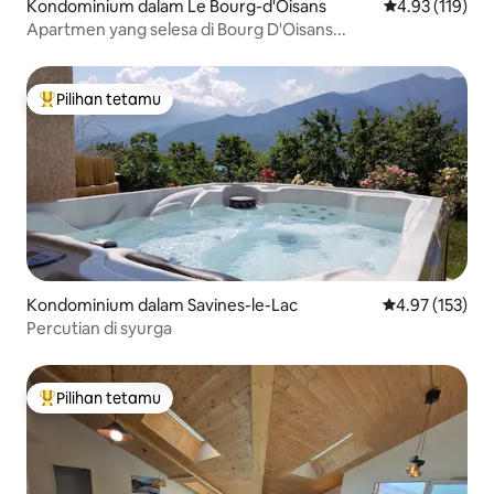
Kondominium dalam Le Bourg-d'Oisans
Penarafan pura
4.93 (119)
Apartmen yang selesa di Bourg D'Oisans...
Pilihan tetamu
Pilihan utama tetamu
Kondominium dalam Savines-le-Lac
Penarafan pura
4.97 (153)
Percutian di syurga
Pilihan tetamu
Pilihan utama tetamu