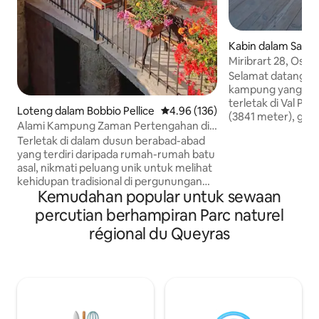
Kabin dalam Sant'
Miribrart 28, Osta
Selamat datang ke
kampung yang palin
terletak di Val Po
Loteng dalam Bobbio Pellice
Penarafan purata 4.96 daripada 
4.96 (136)
(3841 meter), gunu
Alami Kampung Zaman Pertengahan di
Alps. Kabin terlet
Piedmont
Terletak di dalam dusun berabad-abad
di kampung ciri Sa
yang terdiri daripada rumah-rumah batu
jauh daripada lita
asal, nikmati peluang unik untuk melihat
besaran. Kabin in
kehidupan tradisional di pergunungan
pendedahan barat
Kemudahan popular untuk sewaan
Piedmont. Ini adalah kampung kecil yang
dari teres besarn
masih berfungsi di mana masa lalu masih
menikmati peman
percutian berhampiran Parc naturel
hidup. Sejuk & menyegarkan pada
gunung-ganang di
régional du Queyras
musim panas, selesa & hangat pada
menakjubkan. Pad
musim sejuk. — Keluar dari pintu depan
sejuk, jika anda m
anda dan ke laluan alpine bersejarah
dengan kehangata
yang menuju jauh ke dalam Val Pellice
Terletak hanya 60 minit dari Turin, anda
cukup dekat untuk perjalanan sehari ke
Muzium Mesir tetapi cukup jauh untuk