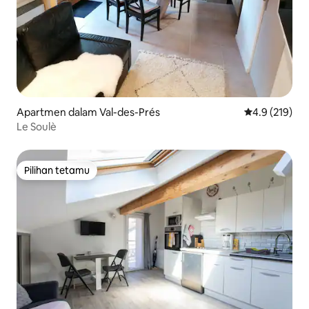
Apartmen dalam Val-des-Prés
Penarafan pur
4.9 (219)
Le Soulè
Pilihan tetamu
Pilihan tetamu