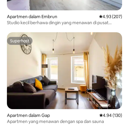
Apartmen dalam Embrun
Penarafan pura
4.93 (207)
Studio kecil berhawa dingin yang menawan di pusat
bandar
Superhost
Superhost
Apartmen dalam Gap
Penarafan pura
4.94 (130)
Apartmen yang menawan dengan spa dan sauna