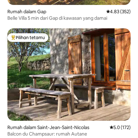
Rumah dalam Gap
Penarafan pura
4.83 (352)
Belle Villa 5 min dari Gap di kawasan yang damai
Pilihan tetamu
Pilihan utama tetamu
Rumah dalam Saint-Jean-Saint-Nicolas
Penarafan pur
5.0 (172)
Balcon du Champsaur: rumah Autane