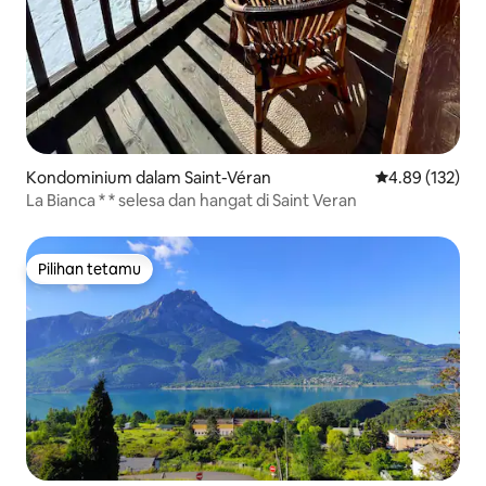
Kondominium dalam Saint-Véran
Penarafan pura
4.89 (132)
La Bianca * * selesa dan hangat di Saint Veran
Pilihan tetamu
Pilihan tetamu