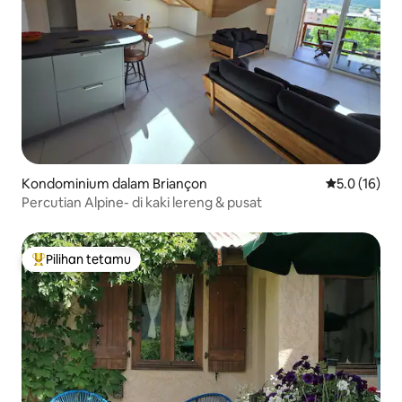
Kondominium dalam Briançon
Penarafan pu
5.0 (16)
Percutian Alpine- di kaki lereng & pusat
Pilihan tetamu
Pilihan utama tetamu