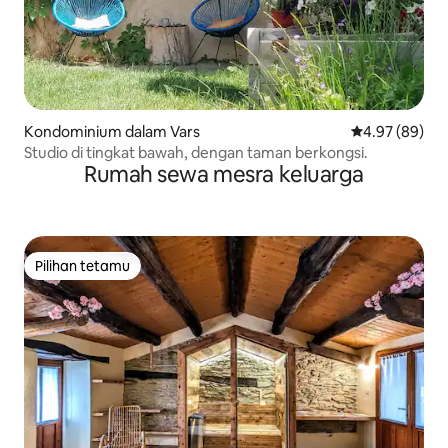
Kondominium dalam Vars
Penarafan pur
4.97 (89)
Studio di tingkat bawah, dengan taman berkongsi.
Rumah sewa mesra keluarga
Pilihan tetamu
Pilihan tetamu