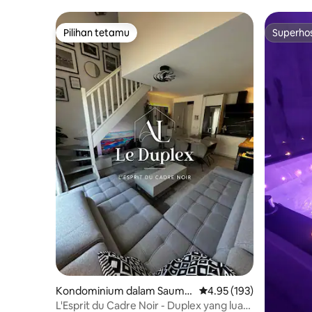
istana dan Loire
Pilihan tetamu
Superho
Pilihan tetamu
Superho
Kondominium dalam Saumu
Penarafan purata 4.95 d
4.95 (193)
r
L'Esprit du Cadre Noir - Duplex yang luar