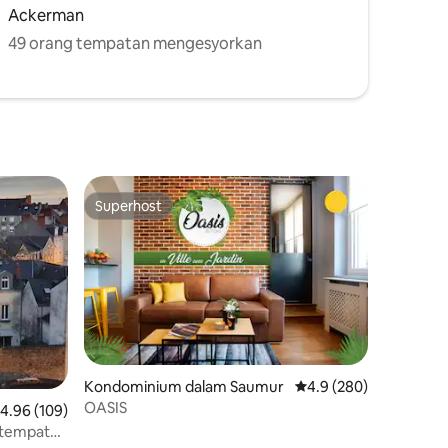
Ackerman
49 orang tempatan mengesyorkan
Superhost
Superhost
Kondominium dalam Saumur
Penarafan purata 4.9 
4.9 (280)
OASIS
enarafan purata 4.96 daripada 5, 109 ulasan
4.96 (109)
 tempat