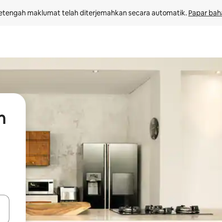
etengah maklumat telah diterjemahkan secara automatik. 
Papar bah
n
 anak panah atas dan bawah atau teroka dengan sentuhan atau gerak l