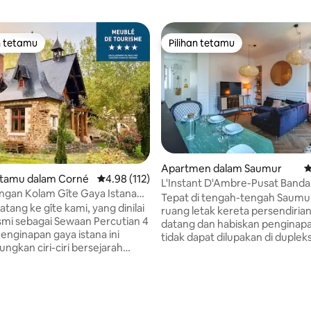
n tetamu
Pilihan tetamu
 utama tetamu
Pilihan tetamu
aripada 5, 189 ulasan
Apartmen dalam Saumur
P
tamu dalam Corné
Penarafan purata 4.98 daripada 5, 112 ulasan
4.98 (112)
L'Instant D'Ambre-Pusat Banda
gan Kolam Gîte Gaya Istana
Penyaman Udara-Tempat Letak
Tepat di tengah-tengah Saumu
tang ke gîte kami, yang dinilai
ruang letak kereta persendiria
smi sebagai Sewaan Percutian 4
datang dan habiskan penginap
Penginapan gaya istana ini
tidak dapat dilupakan di duplek
gkan ciri-ciri bersejarah
yang dihiasi dengan penjagaan
eselesaan moden untuk
keanggunan. Diperbaharui sep
emudahan Selesa:
dihiasi dengan objek yang luar b
ng lengkap dengan semua
bersungguh-sungguh ke dala
 asas, kuarters tidur yang
supaya anda dapat menerokai 