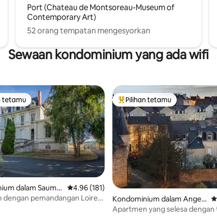
Port (Chateau de Montsoreau-Museum of
Contemporary Art)
52 orang tempatan mengesyorkan
Sewaan kondominium yang ada wifi
n tetamu
Pilihan tetamu
 utama tetamu
Pilihan utama tetamu
ium dalam Saumu
Penarafan purata 4.96 daripada 5, 181 ulasan
4.96 (181)
 dengan pemandangan Loire
aripada 5, 214 ulasan
Kondominium dalam Anger
P
akjubkan!
s
Apartmen yang selesa dengan