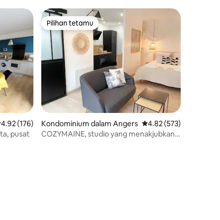
Pilihan tetamu
Pilihan tetamu
enarafan purata 4.92 daripada 5, 176 ulasan
4.92 (176)
Kondominium dalam Angers
Penarafan purata 4.82 
4.82 (573)
ta, pusat
COZYMAINE, studio yang menakjubkan
di tengah-tengah Angers