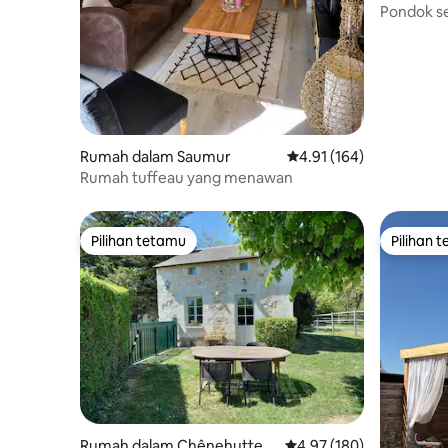
Doué
Pondok se
berhampi
Rumah dalam Saumur
Penarafan purata 4.91 d
4.91 (164)
Rumah tuffeau yang menawan
Pilihan tetamu
Pilihan 
Pilihan tetamu
Pilihan 
Rumah dalam Chênehutte-T
Penarafan purata 4.97 d
4.97 (180)