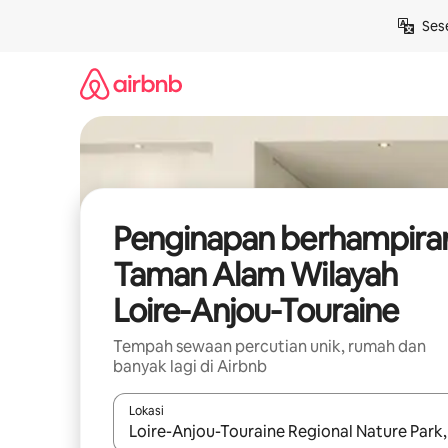
Langkau
Ses
ke
kandungan
Penginapan berhampira
Taman Alam Wilayah
Loire-Anjou-Touraine
Tempah sewaan percutian unik, rumah dan
banyak lagi di Airbnb
Lokasi
Apabila hasil tersedia, navigasi dengan kekunci