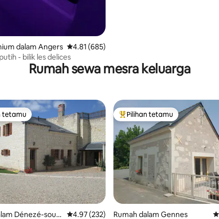
ium dalam Angers
Penarafan purata 4.81 daripada 5, 685 ulasan
4.81 (685)
 putih - bilik les delices
Rumah sewa mesra keluarga
n tetamu
Pilihan tetamu
 utama tetamu
Pilihan utama tetamu
lam Dénezé-sous-
Penarafan purata 4.97 daripada 5, 232 ulasan
4.97 (232)
Rumah dalam Gennes
P