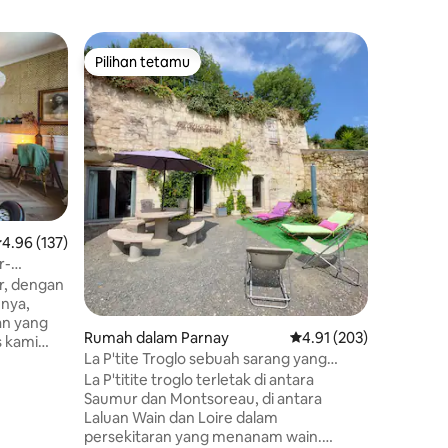
Rumah da
Pilihan tetamu
Pilih
Pilihan tetamu
Pilihan
t-des-Le
L'E(X)0t
(LOVE)-Te
✨ Terokai
indah di 
Meja Uru
kawasan 
sepenuh
permainan
eksotik,
yang unik
enarafan purata 4.96 daripada 5, 137 ulasan
4.96 (137)
diterang
r-
memukau 
 Kereta
r, dengan
bergaya d
nnya,
butiran 
an yang
untuk me
Rumah dalam Parnay
Penarafan purata 4.91 
4.91 (203)
s kami
dapat di
La P'tite Troglo sebuah sarang yang
 dan
selesa di atas bukit
La P'titite troglo terletak di antara
enuhnya,
Saumur dan Montsoreau, di antara
iasa, kami
Laluan Wain dan Loire dalam
mnya
persekitaran yang menanam wain.
rantau