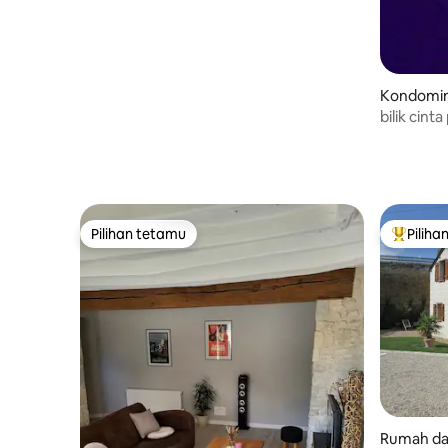
biasa
Kondomin
bilik cinta
Pilihan tetamu
Piliha
Pilihan tetamu
Pilihan
Rumah da