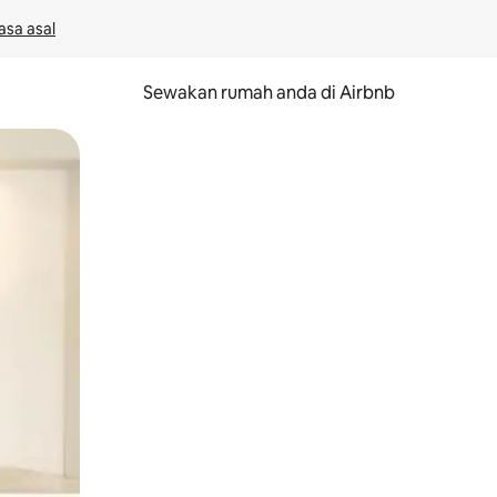
asa asal
Sewakan rumah anda di Airbnb
eret.