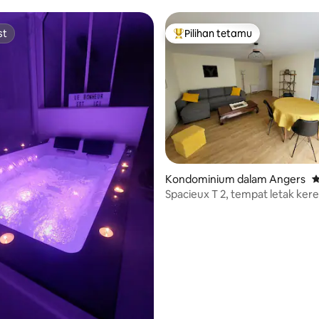
letak kereta bawah tanah
st
Pilihan tetamu
st
Pilihan utama tetamu
Kondominium dalam Angers
P
Spacieux T 2, tempat letak kere
aripada 5, 193 ulasan