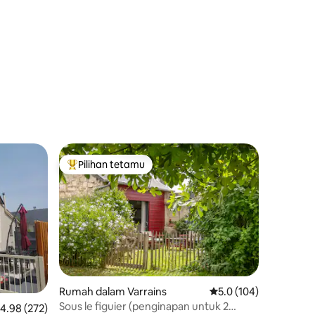
Pilihan tetamu
Pilihan utama tetamu
Rumah dalam Varrains
Penarafan purata 5.0 
5.0 (104)
Sous le figuier (penginapan untuk 2
enarafan purata 4.98 daripada 5, 272 ulasan
4.98 (272)