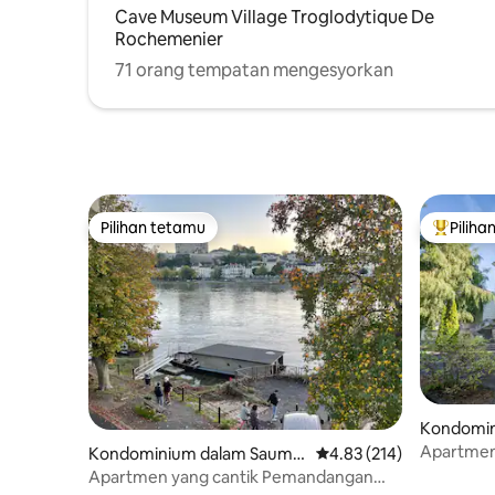
Cave Museum Village Troglodytique De
Rochemenier
71 orang tempatan mengesyorkan
Pilihan tetamu
Piliha
Pilihan tetamu
Pilihan
Kondomin
r
Apartmen
Kondominium dalam Saumu
Penarafan purata 4.83 d
4.83 (214)
yang men
r
Apartmen yang cantik Pemandangan