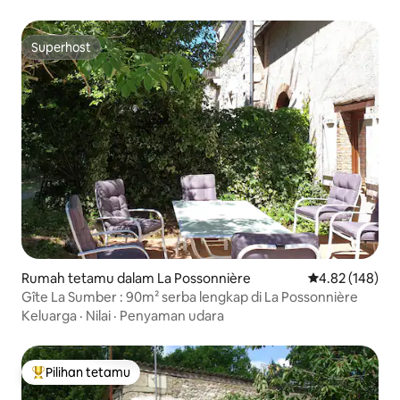
Superhost
Superhost
Rumah tetamu dalam La Possonnière
Penarafan pura
4.82 (148)
Gîte La Sumber : 90m² serba lengkap di La Possonnière
Keluarga
·
Nilai
·
Penyaman udara
Pilihan tetamu
Pilihan utama tetamu