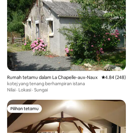
Rumah tetamu dalam La Chapelle-aux-Naux
Penarafan purat
4.84 (248)
kotej yang tenang berhampiran istana
Nilai
·
Lokasi
·
Sungai
Pilihan tetamu
Pilihan tetamu