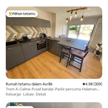
Pilihan tetamu
Pilihan utama tetamu
Rumah tetamu dalam Avrillé
Penarafan purat
4.98 (309)
Trem A-Calme-Pusat bandar-Parkir percuma-Halaman
persendirian
Keluarga
·
Lokasi
·
Dekat