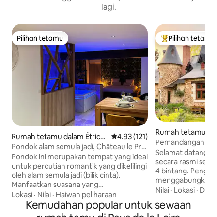
lagi.
Pilihan tetamu
Pilihan tetamu
Pilihan tetamu
Pilihan utama te
Rumah tetamu da
Rumah tetamu dalam Étrich
Penarafan purata 4.93 daripada 
4.93 (121)
Pemandangan Kola
é
Pondok alam semula jadi, Château le Pré
Selesa
Selamat datang ke 
Neuf
Pondok ini merupakan tempat yang ideal
secara rasmi seba
untuk percutian romantik yang dikelilingi
4 bintang. Pengina
oleh alam semula jadi (bilik cinta).
menggabungkan cir
Manfaatkan suasana yang
dengan keselesa
Nilai
·
Lokasi
·
Deka
mempesonakan dan damai untuk
Lokasi
·
Nilai
·
Haiwan peliharaan
penginapan anda. Kemudahan Selesa:
memulihkan tenaga anda dalam
Kemudahan popular untuk sewaan
Dapur yang lengk
ketenangan sepenuhnya. Selepas
keperluan asas, ku