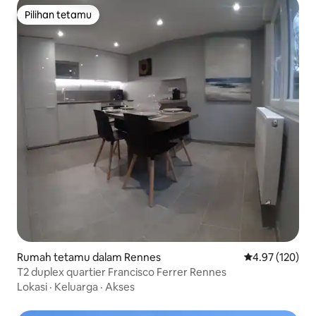
Pilihan tetamu
Pilihan tetamu
Rumah tetamu dalam Rennes
Penarafan pura
4.97 (120)
T2 duplex quartier Francisco Ferrer Rennes
Lokasi
·
Keluarga
·
Akses