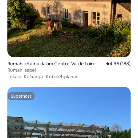
Rumah tetamu dalam Centre-Val de Loire
Penarafan pura
4.96 (188)
Rumah Isabel
Lokasi
·
Keluarga
·
Kebolehjalanan
Superhost
Superhost