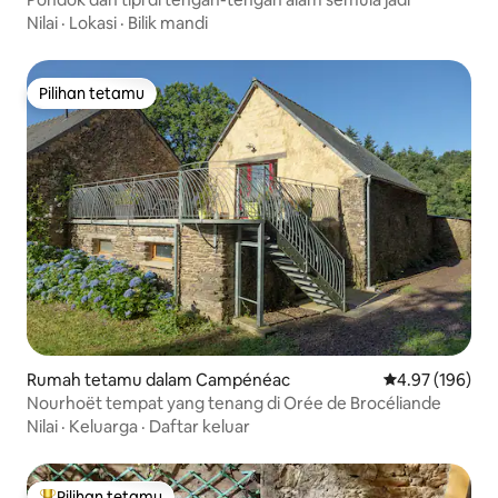
Nilai
·
Lokasi
·
Bilik mandi
Pilihan tetamu
Pilihan tetamu
Rumah tetamu dalam Campénéac
Penarafan pura
4.97 (196)
Nourhoët tempat yang tenang di Orée de Brocéliande
Nilai
·
Keluarga
·
Daftar keluar
Pilihan tetamu