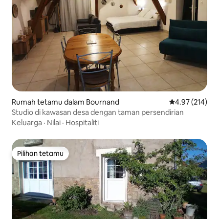
Rumah tetamu dalam Bournand
Penarafan pura
4.97 (214)
Studio di kawasan desa dengan taman persendirian
Keluarga
·
Nilai
·
Hospitaliti
Pilihan tetamu
Pilihan tetamu