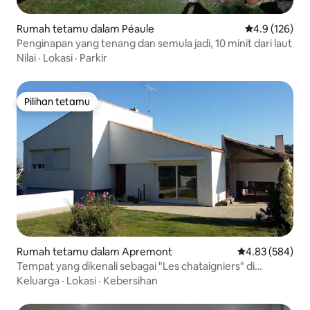
Rumah tetamu dalam Péaule
Penarafan pur
4.9 (126)
Penginapan yang tenang dan semula jadi, 10 minit dari laut
Nilai
·
Lokasi
·
Parkir
Pilihan tetamu
Pilihan tetamu
Rumah tetamu dalam Apremont
Penarafan pura
4.83 (584)
Tempat yang dikenali sebagai "Les chataigniers" di
nombor 2
Keluarga
·
Lokasi
·
Kebersihan