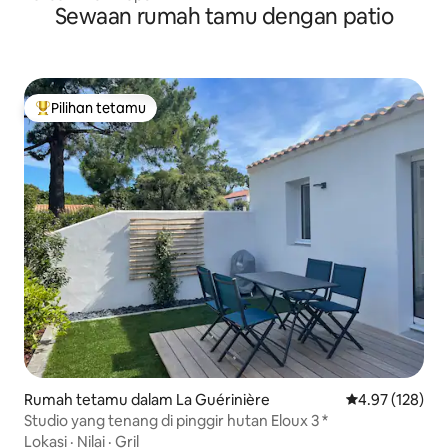
Sewaan rumah tamu dengan patio
Pilihan tetamu
Pilihan utama tetamu
Rumah tetamu dalam La Guérinière
Penarafan pura
4.97 (128)
Studio yang tenang di pinggir hutan Eloux 3 *
Lokasi
·
Nilai
·
Gril