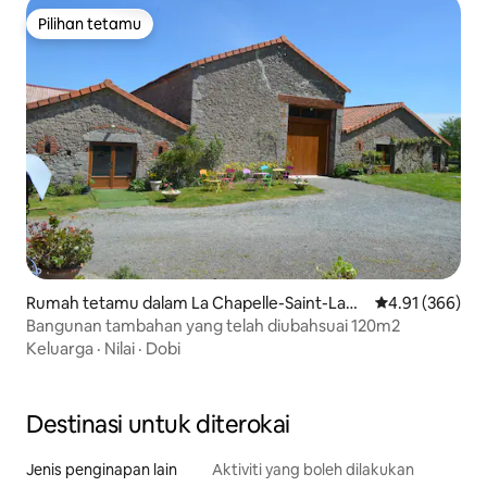
Pilihan tetamu
Pilihan tetamu
Rumah tetamu dalam La Chapelle-Saint-Laur
Penarafan pura
4.91 (366)
ent
Bangunan tambahan yang telah diubahsuai 120m2
Keluarga
·
Nilai
·
Dobi
Destinasi untuk diterokai
Jenis penginapan lain
Aktiviti yang boleh dilakukan