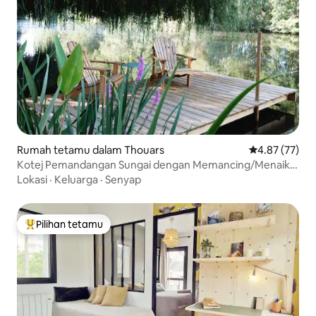
Rumah tetamu dalam Thouars
Penarafan pur
4.87 (77)
Kotej Pemandangan Sungai dengan Memancing/Menaiki
Kanu
Lokasi
·
Keluarga
·
Senyap
Pilihan tetamu
Pilihan utama tetamu