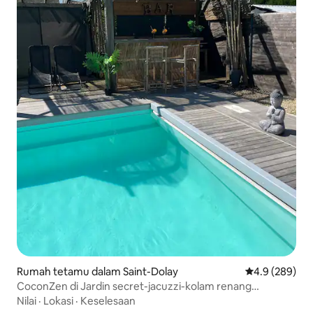
Rumah tetamu dalam Saint-Dolay
Penarafan pur
4.9 (289)
CoconZen di Jardin secret-jacuzzi-kolam renang
persendirian
Nilai
·
Lokasi
·
Keselesaan