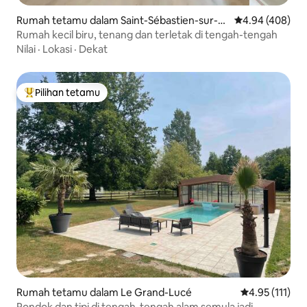
Rumah tetamu dalam Saint-Sébastien-sur-L
Penarafan purat
4.94 (408)
oire
Rumah kecil biru, tenang dan terletak di tengah-tengah
Nilai
·
Lokasi
·
Dekat
Pilihan tetamu
Pilihan utama tetamu
Rumah tetamu dalam Le Grand-Lucé
Penarafan pura
4.95 (111)
Pondok dan tipi di tengah-tengah alam semula jadi