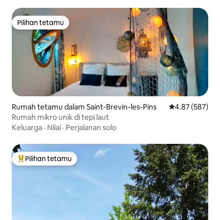
Pilihan tetamu
Pilihan tetamu
Rumah tetamu dalam Saint-Brevin-les-Pins
Penarafan pura
4.87 (587)
Rumah mikro unik di tepi laut
Keluarga
·
Nilai
·
Perjalanan solo
Pilihan tetamu
Pilihan utama tetamu