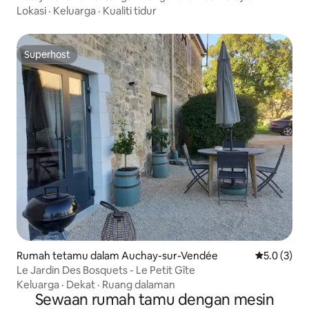
dengan kolam renang
Lokasi
·
Keluarga
·
Kualiti tidur
Superhost
Superhost
Rumah tetamu dalam Auchay-sur-Vendée
Penarafan p
5.0 (3)
Le Jardin Des Bosquets - Le Petit Gîte
Keluarga
·
Dekat
·
Ruang dalaman
Sewaan rumah tamu dengan mesin