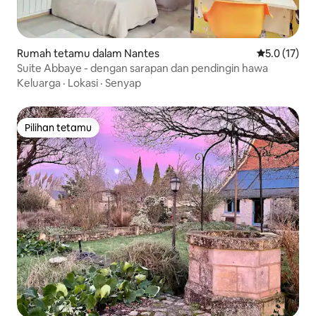
Rumah tetamu dalam Nantes
Penarafan pu
5.0 (17)
Suite Abbaye - dengan sarapan dan pendingin hawa
Keluarga
·
Lokasi
·
Senyap
Pilihan tetamu
Pilihan tetamu