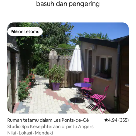
basuh dan pengering
Pilihan tetamu
Pilihan tetamu
Rumah tetamu dalam Les Ponts-de-Cé
Penarafan pura
4.94 (355)
Studio Spa Kesejahteraan di pintu Angers
Nilai
·
Lokasi
·
Mendaki