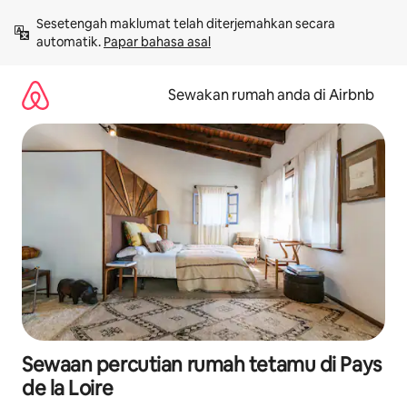
Langkau
Sesetengah maklumat telah diterjemahkan secara 
ke
automatik. 
Papar bahasa asal
kandungan
Sewakan rumah anda di Airbnb
Sewaan percutian rumah tetamu di Pays
de la Loire