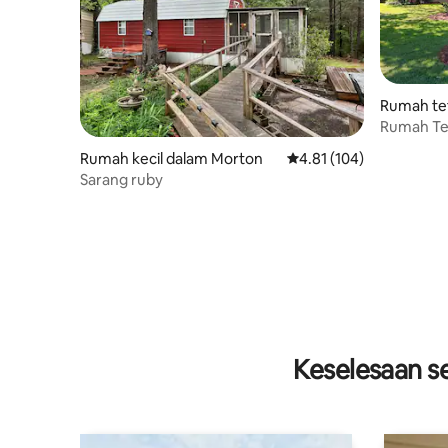
Rumah te
on
Rumah T
Rumah kecil dalam Morton
Penarafan purata 4.81 d
4.81 (104)
Sarang ruby
Keselesaan se