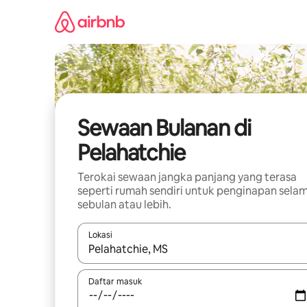
Langkau
ke
kandungan
Sewaan Bulanan di
Pelahatchie
Terokai sewaan jangka panjang yang terasa
seperti rumah sendiri untuk penginapan sela
sebulan atau lebih.
Lokasi
Apabila hasil tersedia, navigasi dengan kekunci
Daftar masuk