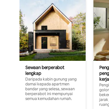
Sewaan berperabot
Peng
lengkap
peng
kerj
Daripada kabin gunung yang
damai kepada apartmen
Pengi
bandar yang selesa, sewaan
golon
berperabot ini mempunyai
beke
semua kemudahan rumah.
jarak
ruang