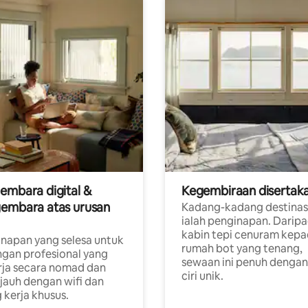
embara digital &
Kegembiraan disertak
embara atas urusan
Kadang-kadang destinas
ialah penginapan. Darip
a
kabin tepi cenuram kep
napan yang selesa untuk
rumah bot yang tenang,
gan profesional yang
sewaan ini penuh dengan 
rja secara nomad dan
ciri unik.
 jauh dengan wifi dan
 kerja khusus.