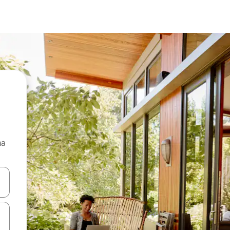
ma
 anak panah atas dan bawah atau teroka dengan sentuhan atau gerak l