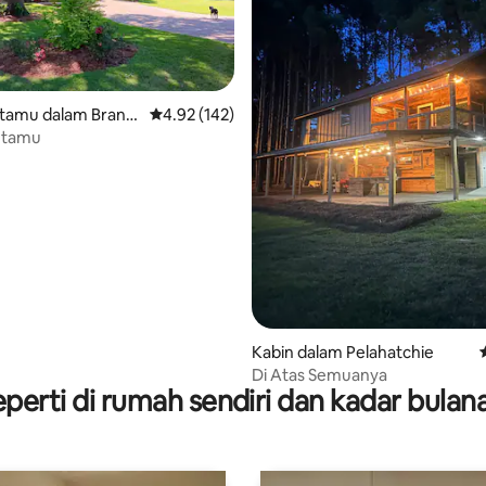
tamu dalam Brand
Penarafan purata 4.92 daripada 5, 142 ulasan
4.92 (142)
etamu
aripada 5, 104 ulasan
Kabin dalam Pelahatchie
Di Atas Semuanya
perti di rumah sendiri dan kadar bula