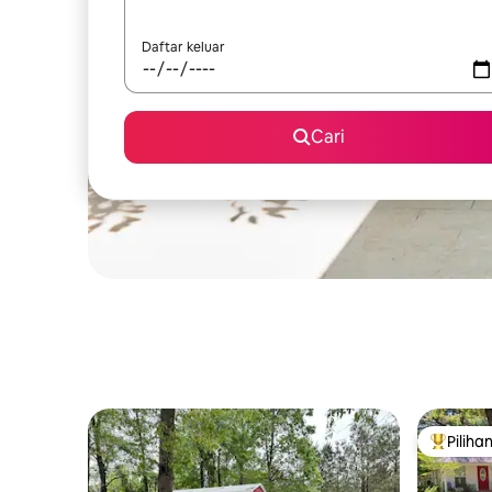
Daftar keluar
Cari
Piliha
Pilihan