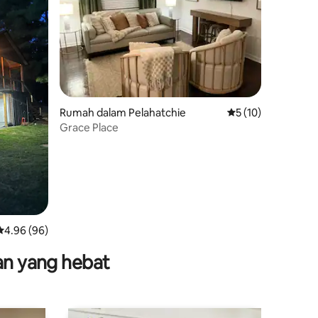
Rumah dalam Pelahatchie
Penarafan purata 5
5 (10)
Grace Place
Penarafan purata 4.96 daripada 5, 96 ulasan
4.96 (96)
nan yang hebat