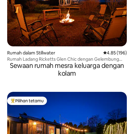
Rumah dalam Stillwater
Penarafan pura
4.85 (196)
Rumah Ladang Ricketts Glen Chic dengan Gelembung
Sewaan rumah mesra keluarga dengan
Bintang!
kolam
Pilihan tetamu
Pilihan utama tetamu