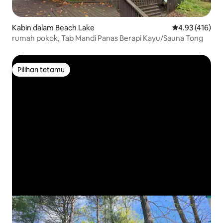
Kabin dalam Beach Lake
Penarafan pura
4.93 (416)
rumah pokok, Tab Mandi Panas Berapi Kayu/Sauna Tong
Pilihan tetamu
Pilihan tetamu