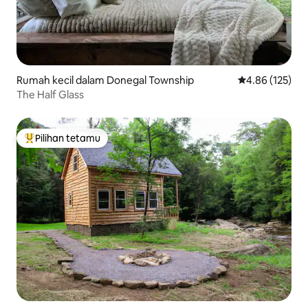
Rumah kecil dalam Donegal Township
Penarafan pura
4.86 (125)
The Half Glass
Pilihan tetamu
Pilihan utama tetamu