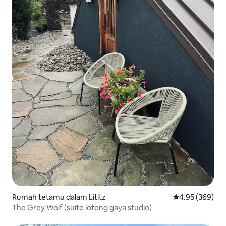
Rumah tetamu dalam Lititz
Penarafan pura
4.95 (369)
The Grey Wolf (suite loteng gaya studio)