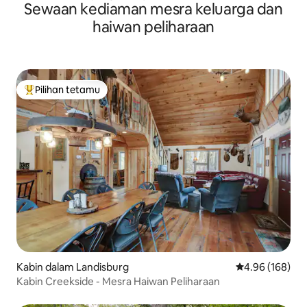
Sewaan kediaman mesra keluarga dan
haiwan peliharaan
Pilihan tetamu
Pilihan utama tetamu
Kabin dalam Landisburg
Penarafan pura
4.96 (168)
Kabin Creekside - Mesra Haiwan Peliharaan