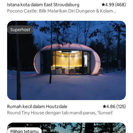
Istana kota dalam East Stroudsburg
Penarafan purat
4.99 (468)
Pocono Castle: Bilik Melarikan Diri Dungeon & Kolam
Persendirian
Superhost
Superhost
Rumah kecil dalam Houtzdale
Penarafan pura
4.86 (125)
Round Tiny House dengan tab mandi panas, 'Sunset'
Pilihan tetamu