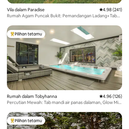
Vila dalam Paradise
Penarafan pura
4.98 (241)
Rumah Agam Puncak Bukit: Pemandangan Ladang+Tab
Mandi Panas+Kolam Renang+Ruang Permainan.
Pilihan tetamu
Pilihan utama tetamu
Rumah dalam Tobyhanna
Penarafan pura
4.96 (126)
Percutian Mewah: Tab mandi air panas dalaman, Glow Mini
Golf.
Pilihan tetamu
Pilihan utama tetamu