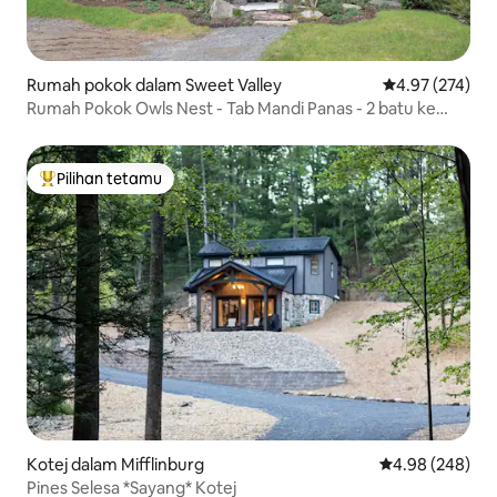
Rumah pokok dalam Sweet Valley
Penarafan pura
4.97 (274)
Rumah Pokok Owls Nest - Tab Mandi Panas - 2 batu ke
taman negeri RG
Pilihan tetamu
Pilihan utama tetamu
Kotej dalam Mifflinburg
Penarafan purat
4.98 (248)
Pines Selesa *Sayang* Kotej