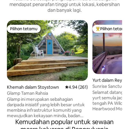
mendapat penarafan tinggi untuk lokasi, kebersihan
dan banyak lagi.
Pilihan tetamu
Pilihan tetamu
Pilihan tetamu
Pilihan utama te
Yurt dalam Reynold
Sunrise Sanctuary 
Khemah dalam Stoystown
Penarafan purata 4.94 daripada 
4.94 (261)
Hot Tub!
Selamat datang ke
Glamp Taman Rahsia
yurt semula jadi y
Glamp ini merupakan sebahagian
tengah PA Wilds! T
daripada inisiatif yang lebih besar untuk
Heartwood Mountai
membina infrastruktur komuniti yang
mempunyai yang t
mewujudkan kekayaan minda, badan
kedua-dua dunia,
Kemudahan popular untuk sewaan
dan semangat untuk komuniti secara
pengalaman yang 
keseluruhan dari generasi ke generasi.