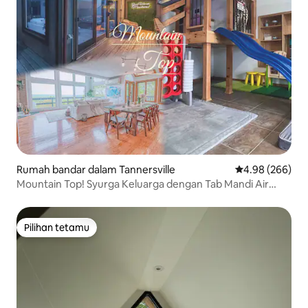
Rumah bandar dalam Tannersville
Penarafan purat
4.98 (266)
Mountain Top! Syurga Keluarga dengan Tab Mandi Air
Panas & Permainan Rm
Pilihan tetamu
Pilihan tetamu