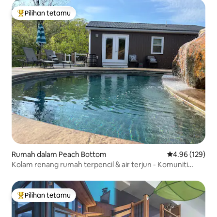
Pilihan tetamu
Pilihan utama tetamu
Rumah dalam Peach Bottom
Penarafan pura
4.96 (129)
Kolam renang rumah terpencil & air terjun - Komuniti
Amish
Pilihan tetamu
Pilihan utama tetamu