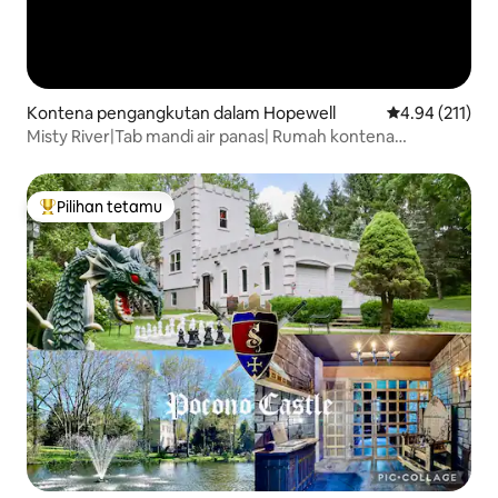
Kontena pengangkutan dalam Hopewell
Penarafan pura
4.94 (211)
Misty River|Tab mandi air panas| Rumah kontena
(Termasuk UTV!)
Pilihan tetamu
Pilihan utama tetamu