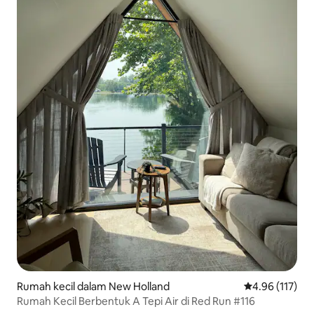
Rumah kecil dalam New Holland
Penarafan pura
4.96 (117)
Rumah Kecil Berbentuk A Tepi Air di Red Run #116