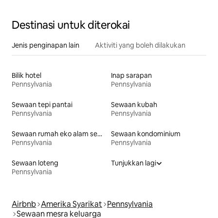
Destinasi untuk diterokai
Jenis penginapan lain
Aktiviti yang boleh dilakukan
Bilik hotel
Inap sarapan
Pennsylvania
Pennsylvania
Sewaan tepi pantai
Sewaan kubah
Pennsylvania
Pennsylvania
Sewaan rumah eko alam semula jadi
Sewaan kondominium
Pennsylvania
Pennsylvania
Sewaan loteng
Tunjukkan lagi
Pennsylvania
Airbnb
Amerika Syarikat
Pennsylvania
Sewaan mesra keluarga