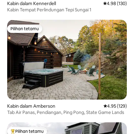
Kabin dalam Kennerdell
Penarafan pura
4.98 (130)
Kabin Tempat Perlindungan Tepi Sungai 1
Pilihan tetamu
Pilihan tetamu
Kabin dalam Amberson
Penarafan pura
4.95 (129)
Tab Air Panas, Pendiangan, Ping Pong, State Game Lands
Pilihan tetamu
Pilihan utama tetamu