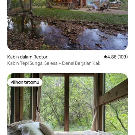
Kabin dalam Rector
Penarafan pura
4.88 (109)
Kabin Tepi Sungai Selesa + Denai Berjalan Kaki
Pilihan tetamu
Pilihan tetamu