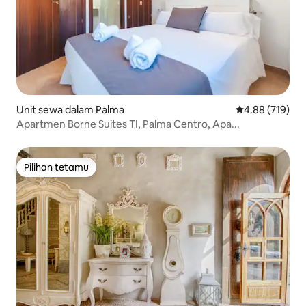
Unit sewa dalam Palma
Penarafan pura
4.88 (719)
Apartmen Borne Suites TI, Palma Centro, Apa...
Pilihan tetamu
Pilihan tetamu