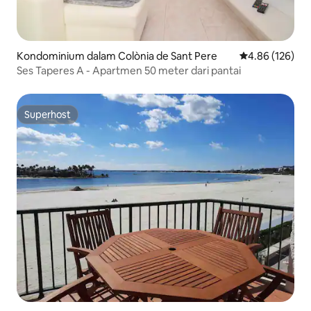
Kondominium dalam Colònia de Sant Pere
Penarafan pura
4.86 (126)
Ses Taperes A - Apartmen 50 meter dari pantai
Superhost
Superhost