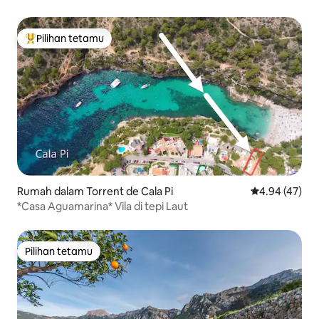
Pilihan tetamu
Pilihan utama tetamu
Rumah dalam Torrent de Cala Pi
Penarafan pur
4.94 (47)
*Casa Aguamarina* Vila di tepi Laut
Pilihan tetamu
Pilihan tetamu