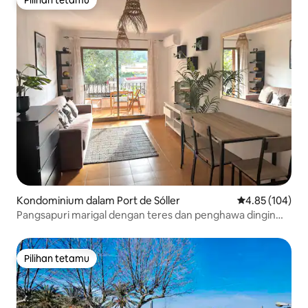
Pilihan tetamu
Kondominium dalam Port de Sóller
Penarafan pura
4.85 (104)
Pangsapuri marigal dengan teres dan penghawa dingin
berhampiran laut
Pilihan tetamu
Pilihan tetamu