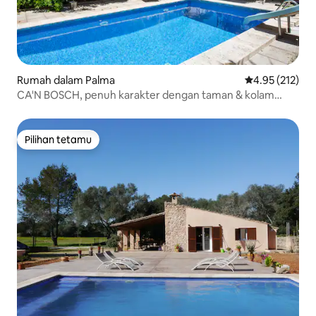
Rumah dalam Palma
Penarafan pura
4.95 (212)
CA'N BOSCH, penuh karakter dengan taman & kolam
renang
Pilihan tetamu
Pilihan tetamu