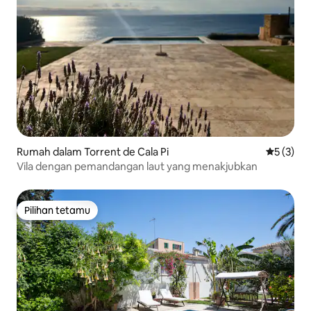
Rumah dalam Torrent de Cala Pi
Penarafan
5 (3)
Vila dengan pemandangan laut yang menakjubkan
Pilihan tetamu
Pilihan tetamu