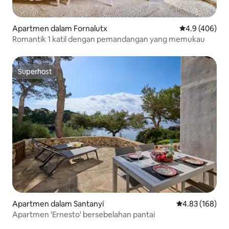
Apartmen dalam Fornalutx
Penarafan pur
4.9 (406)
Romantik 1 katil dengan pemandangan yang memukau
Superhost
Superhost
Apartmen dalam Santanyí
Penarafan pura
4.83 (168)
Apartmen 'Ernesto' bersebelahan pantai