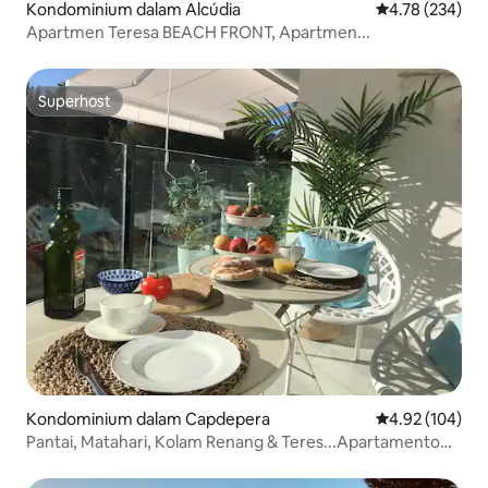
Kondominium dalam Alcúdia
Penarafan pura
4.78 (234)
Apartmen Teresa BEACH FRONT, Apartmen...
Superhost
Superhost
Kondominium dalam Capdepera
Penarafan pura
4.92 (104)
Pantai, Matahari, Kolam Renang & Teres...Apartamento
Cala Agulla