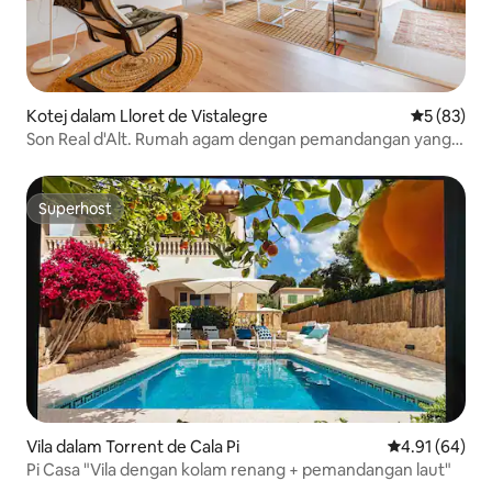
Kotej dalam Lloret de Vistalegre
Penarafan 
5 (83)
Son Real d'Alt. Rumah agam dengan pemandangan yang
menakjubkan
Superhost
Superhost
Vila dalam Torrent de Cala Pi
Penarafan pur
4.91 (64)
Pi Casa "Vila dengan kolam renang + pemandangan laut"