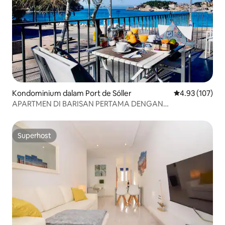
Kondominium dalam Port de Sóller
Penarafan pura
4.93 (107)
APARTMEN DI BARISAN PERTAMA DENGAN
PEMANDANGAN LAUT.
Superhost
Superhost