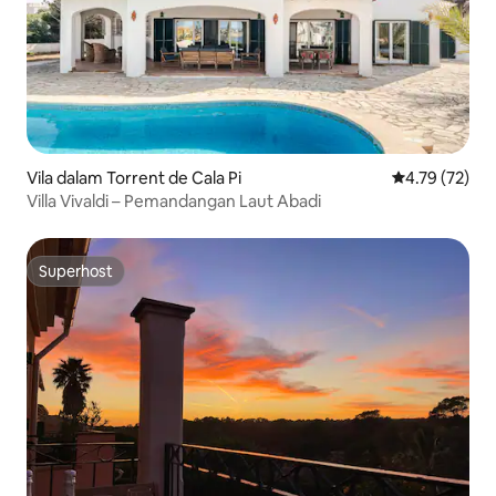
Vila dalam Torrent de Cala Pi
Penarafan pur
4.79 (72)
Villa Vivaldi – Pemandangan Laut Abadi
Superhost
Superhost