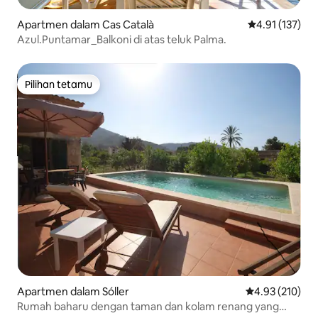
Apartmen dalam Cas Català
Penarafan pura
4.91 (137)
Azul.Puntamar_Balkoni di atas teluk Palma.
Pilihan tetamu
Pilihan tetamu
Apartmen dalam Sóller
Penarafan pura
4.93 (210)
Rumah baharu dengan taman dan kolam renang yang