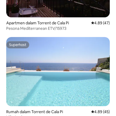
Apartmen dalam Torrent de Cala Pi
Penarafan pur
4.89 (47)
Pesona Mediterranean ETV/15973
Superhost
Superhost
Rumah dalam Torrent de Cala Pi
Penarafan pur
4.89 (45)