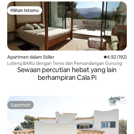
Pilihan tetamu
Pilihan tetamu
Apartmen dalam Sóller
Penarafan pura
4.92 (192)
Loteng BARU dengan Teres dan Pemandangan Gunung
Sewaan percutian hebat yang lain
berhampiran Cala Pi
Superhost
Superhost