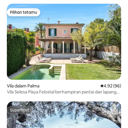
Pilihan tetamu
Pilihan tetamu
Vila dalam Palma
Penarafan pur
4.92 (96)
Vila Selesa Playa Felostal berhampiran pantai dan lapangan
terbang
Superhost
Superhost