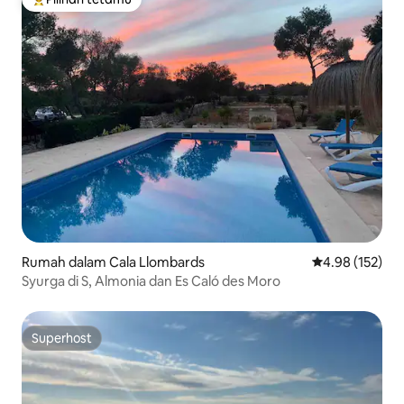
Pilihan utama tetamu
Rumah dalam Cala Llombards
Penarafan pura
4.98 (152)
Syurga di S, Almonia dan Es Caló des Moro
Superhost
Superhost