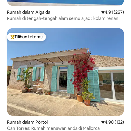
Rumah dalam Algaida
Penarafan pura
4.91 (267)
Rumah di tengah-tengah alam semula jadi: kolam renang,
teres...
Pilihan tetamu
Pilihan utama tetamu
Rumah dalam Pòrtol
Penarafan pura
4.98 (132)
Can Torres: Rumah menawan anda di Mallorca