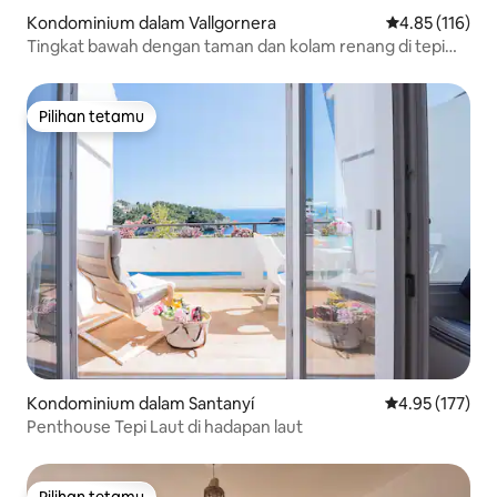
Kondominium dalam Vallgornera
Penarafan pura
4.85 (116)
Tingkat bawah dengan taman dan kolam renang di tepi
laut
Pilihan tetamu
Pilihan tetamu
Kondominium dalam Santanyí
Penarafan pura
4.95 (177)
Penthouse Tepi Laut di hadapan laut
Pilihan tetamu