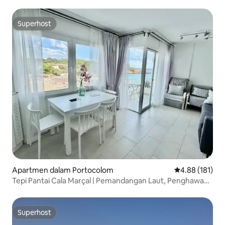
cantik
Superhost
Superhost
Apartmen dalam Portocolom
Penarafan pura
4.88 (181)
Tepi Pantai Cala Marçal | Pemandangan Laut, Penghawa
Dingin, Moden
Superhost
Superhost