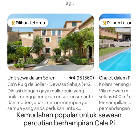
lagi.
Pilihan tetamu
Pilihan tetamu
Pilihan utama tetamu
Pilihan utama te
Unit sewa dalam Sóller
Penarafan purata 4.95 daripada 
4.95 (560)
Chalet dalam Pal
Ca'n Puig de Sòller · Dewasa Sahaja (+12),
Kolam renang minim
Pentho...
dipanaskan Villama
Dihiasi dengan gaya mallorquin yang
Vila mewah minim
unik, menggabungkan unsur-unsur antik
seluas 600 m² di ti
dan moden, apartmen ini mempunyai
Menampilkan bilik
semua yang anda perlukan untuk
pemandangan kola
Kemudahan popular untuk sewaan
percutian anda di pulau ini. Setiap bilik
TV satelit, permai
tidur mempunyai bilik mandi sendiri dan
gimnasium. Kolam
percutian berhampiran Cala Pi
ruang tamu mempunyai sofa yang
(9 x 5 m) dengan p
selesa, ruang makan dan Dapur. Sesuai
pencahayaan berw
untuk penginapan dengan rakan atau
dari November hi