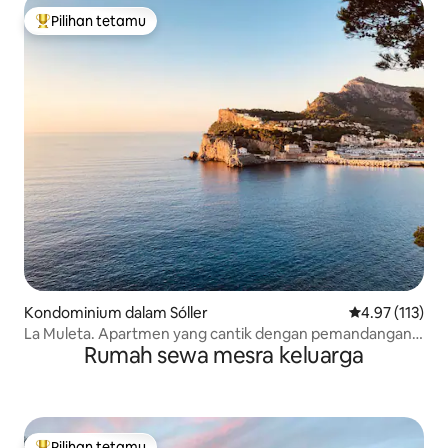
Pilihan tetamu
Pilihan utama tetamu
Kondominium dalam Sóller
Penarafan pura
4.97 (113)
La Muleta. Apartmen yang cantik dengan pemandangan
Rumah sewa mesra keluarga
laut dan pelabuhan
Pilihan tetamu