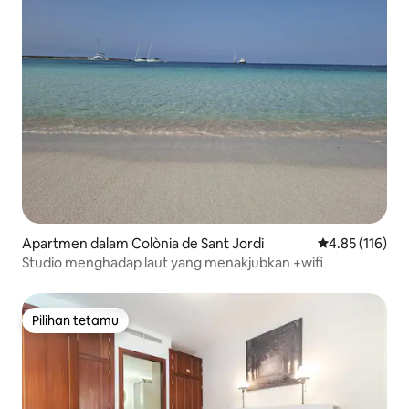
Apartmen dalam Colònia de Sant Jordi
Penarafan pura
4.85 (116)
Studio menghadap laut yang menakjubkan +wifi
Pilihan tetamu
Pilihan tetamu