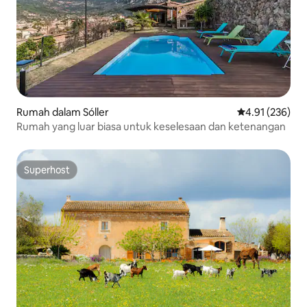
Rumah dalam Sóller
Penarafan pura
4.91 (236)
Rumah yang luar biasa untuk keselesaan dan ketenangan
Superhost
Superhost