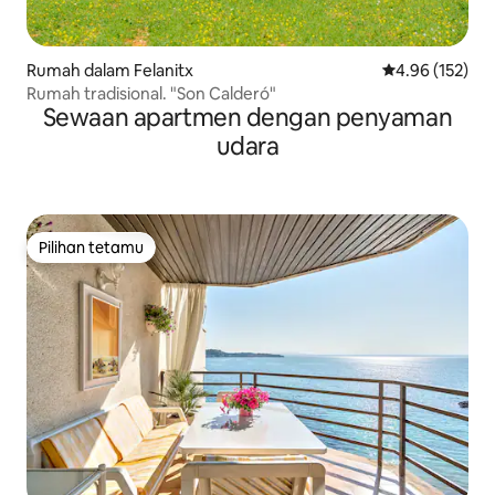
Rumah dalam Felanitx
Penarafan pura
4.96 (152)
Rumah tradisional. "Son Calderó"
Sewaan apartmen dengan penyaman
udara
Pilihan tetamu
Pilihan tetamu